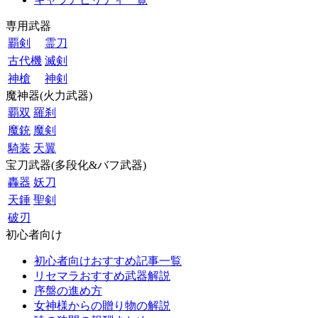
専用武器
覇剣
霊刀
古代機
滅剣
神槍
神剣
魔神器(火力武器)
覇双
羅刹
魔銃
魔剣
騎装
天翼
宝刀武器(多段化&バフ武器)
轟器
妖刀
天錘
聖剣
破刃
初心者向け
初心者向けおすすめ記事一覧
リセマラおすすめ武器解説
序盤の進め方
女神様からの贈り物の解説