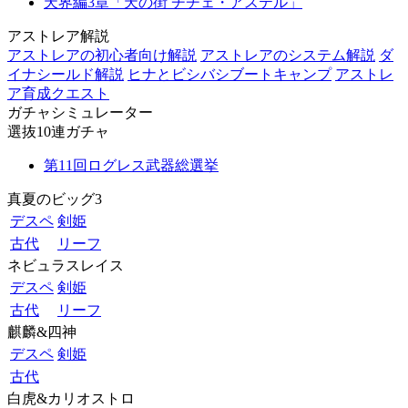
天界編3章「天の街 チチェ・アステル」
アストレア解説
アストレアの初心者向け解説
アストレアのシステム解説
ダ
イナシールド解説
ヒナとビシバシブートキャンプ
アストレ
ア育成クエスト
ガチャシミュレーター
選抜10連ガチャ
第11回ログレス武器総選挙
真夏のビッグ3
デスペ
剣姫
古代
リーフ
ネビュラスレイス
デスペ
剣姫
古代
リーフ
麒麟&四神
デスペ
剣姫
古代
白虎&カリオストロ