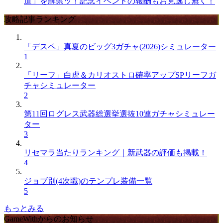
道」を解禁ッ！記念イベントの報酬もお見逃し無く！
攻略記事ランキング
「デスペ」真夏のビッグ3ガチャ(2026)シミュレーター
1
「リーフ」白虎＆カリオストロ確率アップSPリーフガ
チャシミュレーター
2
第11回ログレス武器総選挙選抜10連ガチャシミュレー
ター
3
リセマラ当たりランキング｜新武器の評価も掲載！
4
ジョブ別(4次職)のテンプレ装備一覧
5
もっとみる
GameWithからのお知らせ