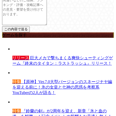
ゲームを探す
リリース
巨大メカで撃ちまくる爽快シューティングゲ
ーム『終末のタイタン：ラストラッシュ』リリース！
特集
【原神】Ver.7.0大型バージョンのスネージナヤ編
を迎える前に！氷の女皇と七神の思惑を考察系
YouTuberの2人が語る！
特集
『鈴蘭の剣』が2周年を迎え、新章「氷と血の