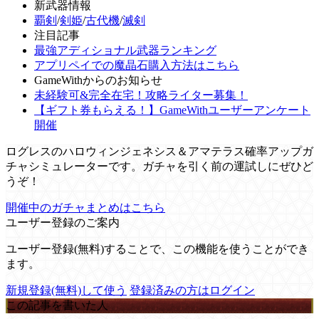
新武器情報
覇剣
/
剣姫
/
古代機
/
滅剣
注目記事
最強アディショナル武器ランキング
アプリペイでの魔晶石購入方法はこちら
GameWithからのお知らせ
未経験可&完全在宅！攻略ライター募集！
【ギフト券もらえる！】GameWithユーザーアンケート
開催
ログレスのハロウィンジェネシス＆アマテラス確率アップガ
チャシミュレーターです。ガチャを引く前の運試しにぜひど
うぞ！
開催中のガチャまとめはこちら
ユーザー登録のご案内
ユーザー登録(無料)することで、この機能を使うことができ
ます。
新規登録(無料)して使う
登録済みの方はログイン
この記事を書いた人