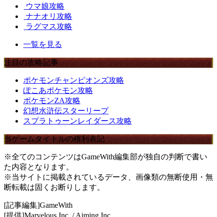
ウマ娘攻略
ナナオリ攻略
ラグマス攻略
一覧を見る
注目の攻略記事
ポケモンチャンピオンズ攻略
ぽこあポケモン攻略
ポケモンZA攻略
幻想水滸伝スターリープ
スプラトゥーンレイダース攻略
当ゲームタイトルの権利表記
※全てのコンテンツはGameWith編集部が独自の判断で書い
た内容となります。
※当サイトに掲載されているデータ、画像類の無断使用・無
断転載は固くお断りします。
[記事編集]GameWith
[提供]Marvelous Inc. / Aiming Inc.