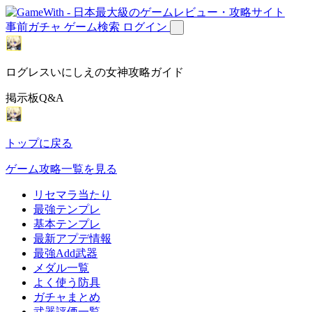
事前ガチャ
ゲーム検索
ログイン
ログレスいにしえの女神攻略ガイド
掲示板Q&A
トップに戻る
ゲーム攻略一覧を見る
リセマラ当たり
最強テンプレ
基本テンプレ
最新アプデ情報
最強Add武器
メダル一覧
よく使う防具
ガチャまとめ
武器評価一覧