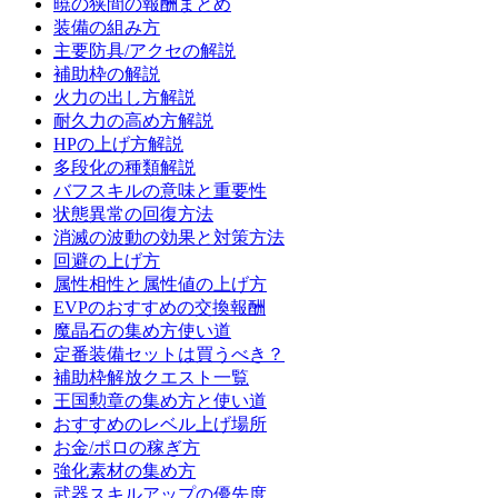
暁の狭間の報酬まとめ
装備の組み方
主要防具/アクセの解説
補助枠の解説
火力の出し方解説
耐久力の高め方解説
HPの上げ方解説
多段化の種類解説
バフスキルの意味と重要性
状態異常の回復方法
消滅の波動の効果と対策方法
回避の上げ方
属性相性と属性値の上げ方
EVPのおすすめの交換報酬
魔晶石の集め方使い道
定番装備セットは買うべき？
補助枠解放クエスト一覧
王国勲章の集め方と使い道
おすすめのレベル上げ場所
お金/ポロの稼ぎ方
強化素材の集め方
武器スキルアップの優先度