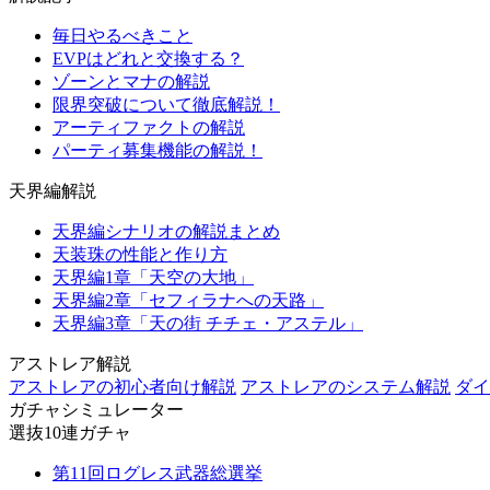
毎日やるべきこと
EVPはどれと交換する？
ゾーンとマナの解説
限界突破について徹底解説！
アーティファクトの解説
パーティ募集機能の解説！
天界編解説
天界編シナリオの解説まとめ
天装珠の性能と作り方
天界編1章「天空の大地」
天界編2章「セフィラナへの天路」
天界編3章「天の街 チチェ・アステル」
アストレア解説
アストレアの初心者向け解説
アストレアのシステム解説
ダイ
ガチャシミュレーター
選抜10連ガチャ
第11回ログレス武器総選挙