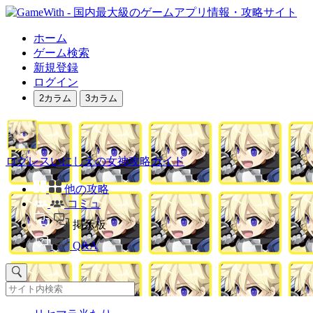
ホーム
ゲーム検索
新規登録
ログイン
2カラム
3カラム
ログレスいにしえの女神攻略ガイド
他の攻略
コミュ
掲示板
Q&A