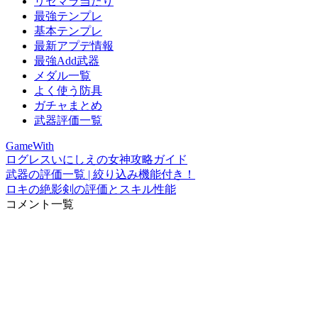
リセマラ当たり
最強テンプレ
基本テンプレ
最新アプデ情報
最強Add武器
メダル一覧
よく使う防具
ガチャまとめ
武器評価一覧
GameWith
ログレスいにしえの女神攻略ガイド
武器の評価一覧 | 絞り込み機能付き！
ロキの絶影剣の評価とスキル性能
コメント一覧