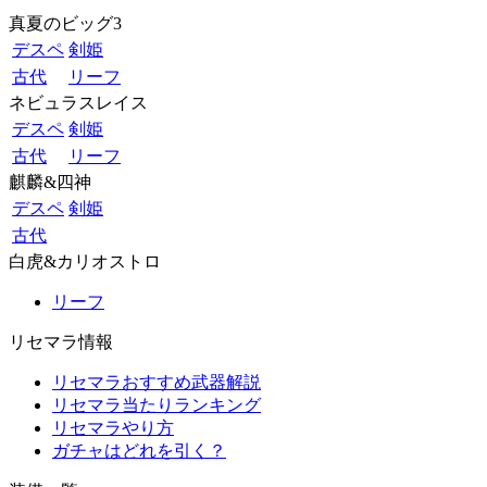
真夏のビッグ3
デスペ
剣姫
古代
リーフ
ネビュラスレイス
デスペ
剣姫
古代
リーフ
麒麟&四神
デスペ
剣姫
古代
白虎&カリオストロ
リーフ
リセマラ情報
リセマラおすすめ武器解説
リセマラ当たりランキング
リセマラやり方
ガチャはどれを引く？