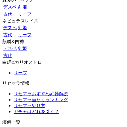
真夏のビッグ3
デスペ
剣姫
古代
リーフ
ネビュラスレイス
デスペ
剣姫
古代
リーフ
麒麟&四神
デスペ
剣姫
古代
白虎&カリオストロ
リーフ
リセマラ情報
リセマラおすすめ武器解説
リセマラ当たりランキング
リセマラやり方
ガチャはどれを引く？
装備一覧