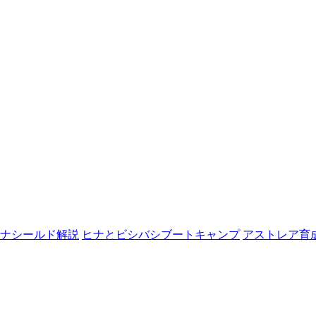
ナシールド解説
ヒナとビシバシブートキャンプ
アストレア育