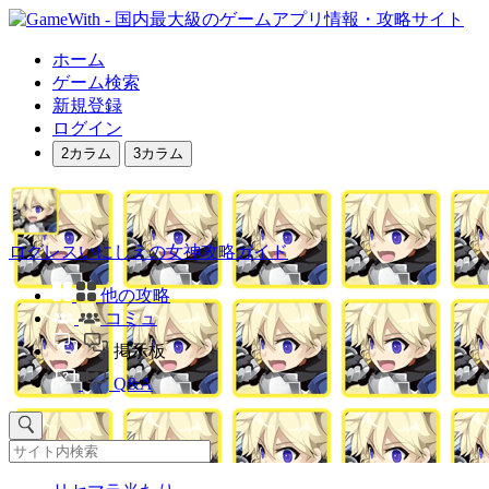
ホーム
ゲーム検索
新規登録
ログイン
2カラム
3カラム
ログレスいにしえの女神攻略ガイド
他の攻略
コミュ
掲示板
Q&A