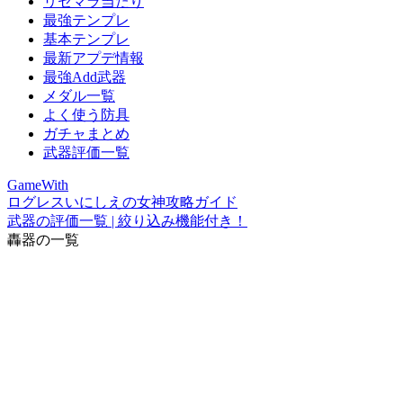
リセマラ当たり
最強テンプレ
基本テンプレ
最新アプデ情報
最強Add武器
メダル一覧
よく使う防具
ガチャまとめ
武器評価一覧
GameWith
ログレスいにしえの女神攻略ガイド
武器の評価一覧 | 絞り込み機能付き！
轟器の一覧