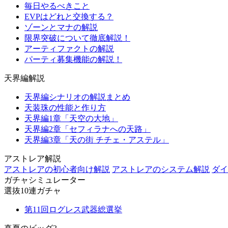
毎日やるべきこと
EVPはどれと交換する？
ゾーンとマナの解説
限界突破について徹底解説！
アーティファクトの解説
パーティ募集機能の解説！
天界編解説
天界編シナリオの解説まとめ
天装珠の性能と作り方
天界編1章「天空の大地」
天界編2章「セフィラナへの天路」
天界編3章「天の街 チチェ・アステル」
アストレア解説
アストレアの初心者向け解説
アストレアのシステム解説
ダイ
ガチャシミュレーター
選抜10連ガチャ
第11回ログレス武器総選挙