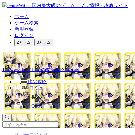
ホーム
ゲーム検索
新規登録
ログイン
2カラム
3カラム
ログレスいにしえの女神攻略ガイド
他の攻略
コミュ
掲示板
Q&A