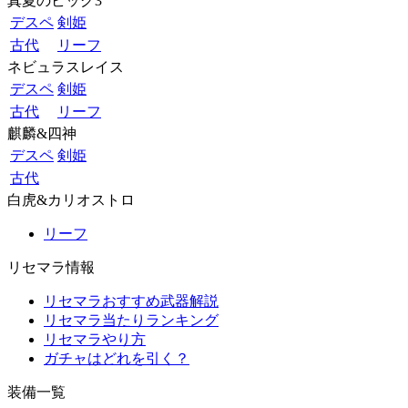
真夏のビッグ3
デスペ
剣姫
古代
リーフ
ネビュラスレイス
デスペ
剣姫
古代
リーフ
麒麟&四神
デスペ
剣姫
古代
白虎&カリオストロ
リーフ
リセマラ情報
リセマラおすすめ武器解説
リセマラ当たりランキング
リセマラやり方
ガチャはどれを引く？
装備一覧