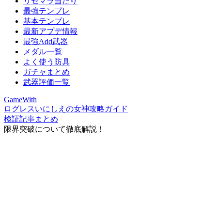
リセマラ当たり
最強テンプレ
基本テンプレ
最新アプデ情報
最強Add武器
メダル一覧
よく使う防具
ガチャまとめ
武器評価一覧
GameWith
ログレスいにしえの女神攻略ガイド
検証記事まとめ
限界突破について徹底解説！