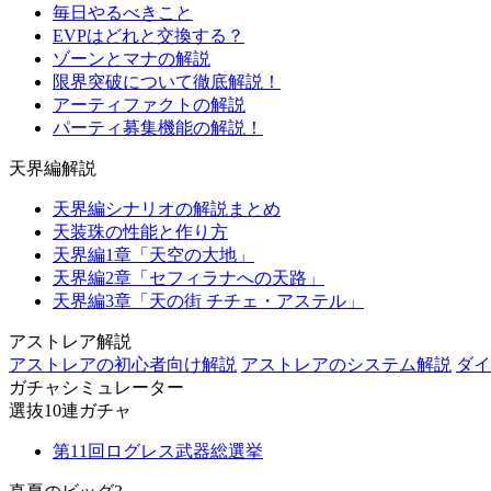
毎日やるべきこと
EVPはどれと交換する？
ゾーンとマナの解説
限界突破について徹底解説！
アーティファクトの解説
パーティ募集機能の解説！
天界編解説
天界編シナリオの解説まとめ
天装珠の性能と作り方
天界編1章「天空の大地」
天界編2章「セフィラナへの天路」
天界編3章「天の街 チチェ・アステル」
アストレア解説
アストレアの初心者向け解説
アストレアのシステム解説
ダイ
ガチャシミュレーター
選抜10連ガチャ
第11回ログレス武器総選挙