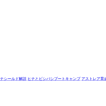
ナシールド解説
ヒナとビシバシブートキャンプ
アストレア育