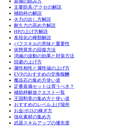
装備の組み方
主要防具/アクセの解説
補助枠の解説
火力の出し方解説
耐久力の高め方解説
HPの上げ方解説
多段化の種類解説
バフスキルの意味と重要性
状態異常の回復方法
消滅の波動の効果と対策方法
回避の上げ方
属性相性と属性値の上げ方
EVPのおすすめの交換報酬
魔晶石の集め方使い道
定番装備セットは買うべき？
補助枠解放クエスト一覧
王国勲章の集め方と使い道
おすすめのレベル上げ場所
お金/ポロの稼ぎ方
強化素材の集め方
武器スキルアップの優先度