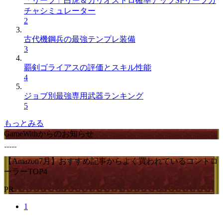
「リーフ」白虎＆カリオストロ確率アップSPリーフガ
チャシミュレーター
2
古代機鋼兵の最強テンプレ装備
3
覇剣ゴライアスの評価とスキル性能
4
ジョブ別最強専用武器ランキング
5
もっとみる
GameWithからのお知らせ
【Amazon7月】おすすめ記事からよく買われているコントロ
ーラーTOP4
PR
1