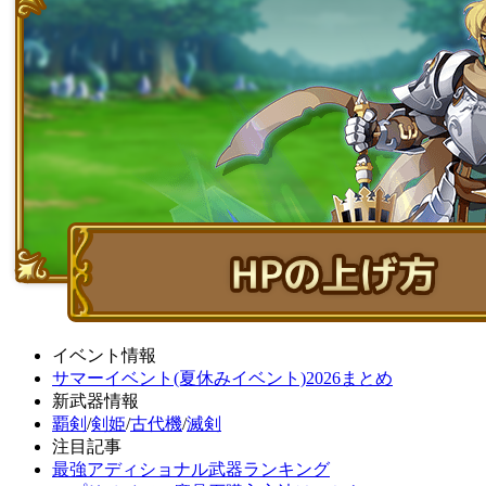
イベント情報
サマーイベント(夏休みイベント)2026まとめ
新武器情報
覇剣
/
剣姫
/
古代機
/
滅剣
注目記事
最強アディショナル武器ランキング