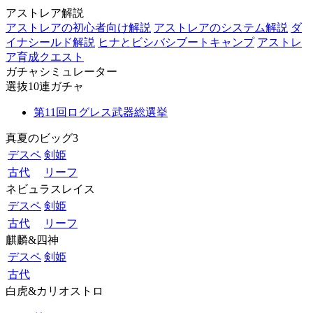
アストレア解説
アストレアの初心者向け解説
アストレアのシステム解説
ダ
イナシールド解説
ヒナとビシバシブートキャンプ
アストレ
ア育成クエスト
ガチャシミュレーター
選抜10連ガチャ
第11回ログレス武器総選挙
真夏のビッグ3
デスペ
剣姫
古代
リーフ
ネビュラスレイス
デスペ
剣姫
古代
リーフ
麒麟&四神
デスペ
剣姫
古代
白虎&カリオストロ