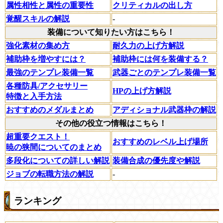
属性相性と属性の重要性
クリティカルの出し方
覚醒スキルの解説
-
装備について知りたい方はこちら！
強化素材の集め方
耐久力の上げ方解説
補助枠を増やすには？
補助枠には何を装備する？
最強のテンプレ装備一覧
武器ごとのテンプレ装備一覧
各種防具/アクセサリー
HPの上げ方解説
特徴と入手方法
おすすめのメダルまとめ
アディショナル武器枠の解説
その他の役立つ情報はこちら！
超重要クエスト！
おすすめのレベル上げ場所
暁の狭間についてのまとめ
多段化についての詳しい解説
装備合成の優先度や解説
ジョブの転職方法の解説
-
ランキング