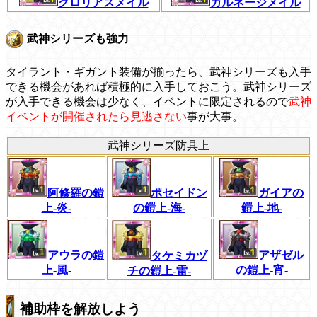
グロリアスメイル
カルネージメイル
武神シリーズも強力
タイラント・ギガント装備が揃ったら、武神シリーズも入手
できる機会があれば積極的に入手しておこう。武神シリーズ
が入手できる機会は少なく、イベントに限定されるので
武神
イベントが開催されたら見逃さない
事が大事。
武神シリーズ防具上
阿修羅の鎧
ポセイドン
ガイアの
上-炎-
の鎧上-海-
鎧上-地-
アウラの鎧
アザゼル
タケミカヅ
上-風-
の鎧上-宵-
チの鎧上-雷-
補助枠を解放しよう