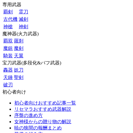
専用武器
覇剣
霊刀
古代機
滅剣
神槍
神剣
魔神器(火力武器)
覇双
羅刹
魔銃
魔剣
騎装
天翼
宝刀武器(多段化&バフ武器)
轟器
妖刀
天錘
聖剣
破刃
初心者向け
初心者向けおすすめ記事一覧
リセマラおすすめ武器解説
序盤の進め方
女神様からの贈り物の解説
暁の狭間の報酬まとめ