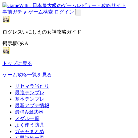
事前ガチャ
ゲーム検索
ログイン
ログレスいにしえの女神攻略ガイド
掲示板Q&A
トップに戻る
ゲーム攻略一覧を見る
リセマラ当たり
最強テンプレ
基本テンプレ
最新アプデ情報
最強Add武器
メダル一覧
よく使う防具
ガチャまとめ
武器評価一覧