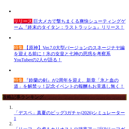
リリース
巨大メカで撃ちまくる爽快シューティングゲ
ーム『終末のタイタン：ラストラッシュ』リリース！
特集
【原神】Ver.7.0大型バージョンのスネージナヤ編
を迎える前に！氷の女皇と七神の思惑を考察系
YouTuberの2人が語る！
特集
『鈴蘭の剣』が2周年を迎え、新章「氷と血の
道」を解禁ッ！記念イベントの報酬もお見逃し無く！
攻略記事ランキング
「デスペ」真夏のビッグ3ガチャ(2026)シミュレーター
1