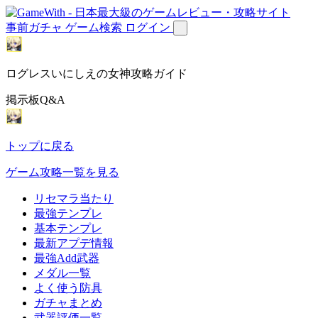
事前ガチャ
ゲーム検索
ログイン
ログレスいにしえの女神攻略ガイド
掲示板Q&A
トップに戻る
ゲーム攻略一覧を見る
リセマラ当たり
最強テンプレ
基本テンプレ
最新アプデ情報
最強Add武器
メダル一覧
よく使う防具
ガチャまとめ
武器評価一覧