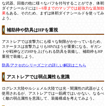
な武器。回復の他に様々なバフを付与することができ、体靭
ダイナシールドには
1～6章までのマップでは超強力な追加効
果
もある。そのため、まずは体靭ダイナシールドを使ってみ
よう。
補助枠や防具はHPを重視
アストレアでは攻撃力にも様々な制限がかかっているため、
ステータスは攻撃力よりもHPのほうが重要になる。ギガン
トや戦神などのHPを上げられる防具を装備し、補助枠もHP
重視で装備しよう。
防具/アクセのシリーズごとの詳しい解説はこちら
アストレアでは弱点属性も意識
ログレス大陸やルシェメル大陸では光・闇属性の武器がよく
使用されるが、アストレアでは一筋縄ではいかない。なるべ
く敵の弱点属性を意識して、装備構成を考えてみよう。