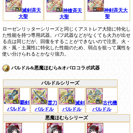
滅剣斉天
神剣斉天大
神槍斉天
大聖
聖
大聖
ローゼンリッターシリーズと同じくアストレア大陸に特化し
た性能を持つ専用武器。バフ武器などがなくても火力が出せ
る点は同じだが、回復をすることができないので注意。火・
水・風・土属性に特化した性能のため、弱点を狙って属性を
使い分けられるとかなり強力。
バルドル&悪魔ほむら&オバロコラボ武器
バルドルシリーズ
覇剣
霊刀
滅剣
古代機
バルドル
バルドル
バルドル
バルドル
悪魔ほむらシリーズ