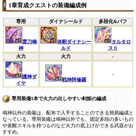
1章育成クエストの装備編成例
専用
ダイナシールド
多段化&バフ
霊刀鳴
体靭ダイナシー
タルタロ
神
ルド
スⅡ
火力
火力
-
-
護神ダ
戦神阿修羅
イヤ
専用装備1本で火力の出しやすい剣姫の編成
鳴神以外の装備は、配布で入手することのできる簡易編成と
なっている。専用装備は鳴神以外でも、固定多段の多いもの
や覚醒スキルを持つものなど火力の底上げができる武器がお
すすめ。