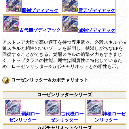
覇剣ゾディアック
霊刀ゾディアック
古代機ゾディアック
滅剣ゾディアック
アストレア大陸で高い適正を持つ専用武器。必殺スキルで技
錬スキルと相性のいいゾーンを展開し、枯渇しがちなEPを
回復することができる。覚醒スキルの追撃火力もすさまじ
く、トップクラスの性能。属性は闇属性に特化しているた
め、ローゼンリッター&カボチャリオットとの相性も◯。
ローゼンリッター&カボチャリオット
ローゼンリッターシリーズ
覇剣ロー
古代機ロー
神槍ローゼ
ゼンリッター
ゼンリッター
ンリッター
カボチャリオットシリーズ