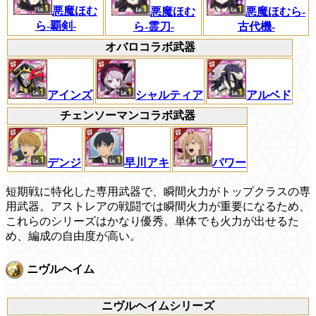
悪魔ほむ
悪魔ほむ
悪魔ほむら-
ら-覇剣-
ら-霊刀-
古代機-
オバロコラボ武器
シャルティア
アルベド
アインズ
チェンソーマンコラボ武器
デンジ
早川アキ
パワー
短期戦に特化した専用武器で、瞬間火力がトップクラスの専
用武器。アストレアの戦闘では瞬間火力が重要になるため、
これらのシリーズはかなり優秀。単体でも火力が出せるた
め、編成の自由度が高い。
ニヴルヘイム
ニヴルヘイムシリーズ