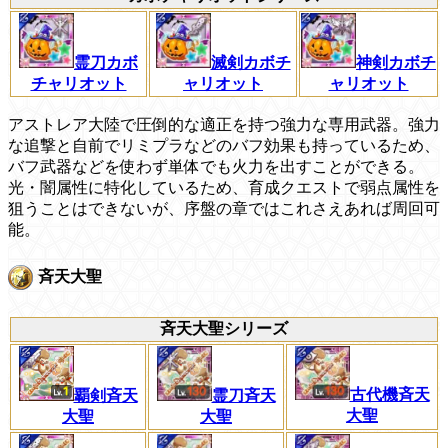
霊刀カボ
滅剣カボチ
神剣カボチ
チャリオット
ャリオット
ャリオット
アストレア大陸で圧倒的な適正を持つ強力な専用武器。強力
な追撃と自前でリミプラなどのバフ効果も持っているため、
バフ武器などを使わず単体でも火力を出すことができる。
光・闇属性に特化しているため、育成クエストで弱点属性を
狙うことはできないが、序盤の章ではこれさえあれば周回可
能。
斉天大聖
斉天大聖シリーズ
古代機斉天
覇剣斉天
霊刀斉天
大聖
大聖
大聖