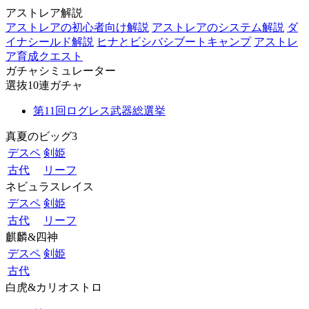
アストレア解説
アストレアの初心者向け解説
アストレアのシステム解説
ダ
イナシールド解説
ヒナとビシバシブートキャンプ
アストレ
ア育成クエスト
ガチャシミュレーター
選抜10連ガチャ
第11回ログレス武器総選挙
真夏のビッグ3
デスペ
剣姫
古代
リーフ
ネビュラスレイス
デスペ
剣姫
古代
リーフ
麒麟&四神
デスペ
剣姫
古代
白虎&カリオストロ