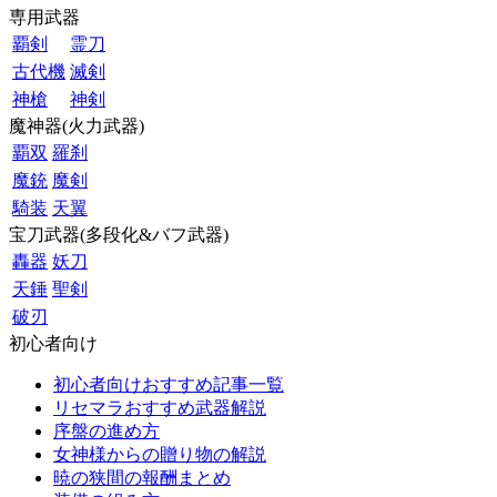
専用武器
覇剣
霊刀
古代機
滅剣
神槍
神剣
魔神器(火力武器)
覇双
羅刹
魔銃
魔剣
騎装
天翼
宝刀武器(多段化&バフ武器)
轟器
妖刀
天錘
聖剣
破刃
初心者向け
初心者向けおすすめ記事一覧
リセマラおすすめ武器解説
序盤の進め方
女神様からの贈り物の解説
暁の狭間の報酬まとめ