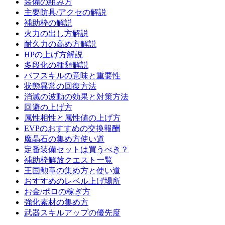
装備の組み方
主要防具/アクセの解説
補助枠の解説
火力の出し方解説
耐久力の高め方解説
HPの上げ方解説
多段化の種類解説
バフスキルの意味と重要性
状態異常の回復方法
消滅の波動の効果と対策方法
回避の上げ方
属性相性と属性値の上げ方
EVPのおすすめの交換報酬
魔晶石の集め方使い道
定番装備セットは買うべき？
補助枠解放クエスト一覧
王国勲章の集め方と使い道
おすすめのレベル上げ場所
お金/ポロの稼ぎ方
強化素材の集め方
武器スキルアップの優先度