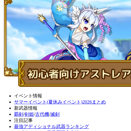
イベント情報
サマーイベント(夏休みイベント)2026まとめ
新武器情報
覇剣
/
剣姫
/
古代機
/
滅剣
注目記事
最強アディショナル武器ランキング