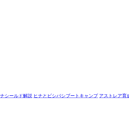
ナシールド解説
ヒナとビシバシブートキャンプ
アストレア育