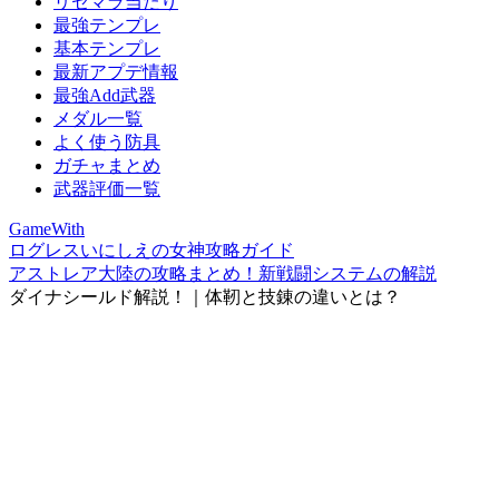
リセマラ当たり
最強テンプレ
基本テンプレ
最新アプデ情報
最強Add武器
メダル一覧
よく使う防具
ガチャまとめ
武器評価一覧
GameWith
ログレスいにしえの女神攻略ガイド
アストレア大陸の攻略まとめ！新戦闘システムの解説
ダイナシールド解説！｜体靭と技錬の違いとは？