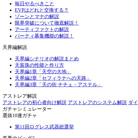
毎日やるべきこと
EVPはどれと交換する？
ゾーンとマナの解説
限界突破について徹底解説！
アーティファクトの解説
パーティ募集機能の解説！
天界編解説
天界編シナリオの解説まとめ
天装珠の性能と作り方
天界編1章「天空の大地」
天界編2章「セフィラナへの天路」
天界編3章「天の街 チチェ・アステル」
アストレア解説
アストレアの初心者向け解説
アストレアのシステム解説
ダイ
ガチャシミュレーター
選抜10連ガチャ
第11回ログレス武器総選挙