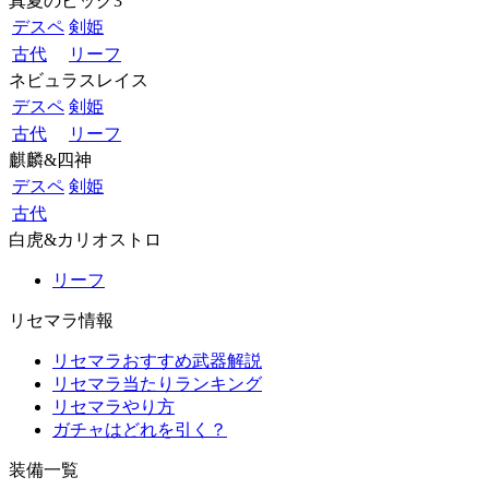
真夏のビッグ3
デスペ
剣姫
古代
リーフ
ネビュラスレイス
デスペ
剣姫
古代
リーフ
麒麟&四神
デスペ
剣姫
古代
白虎&カリオストロ
リーフ
リセマラ情報
リセマラおすすめ武器解説
リセマラ当たりランキング
リセマラやり方
ガチャはどれを引く？
装備一覧