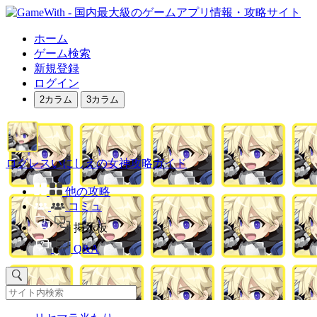
ホーム
ゲーム検索
新規登録
ログイン
2カラム
3カラム
ログレスいにしえの女神攻略ガイド
他の攻略
コミュ
掲示板
Q&A