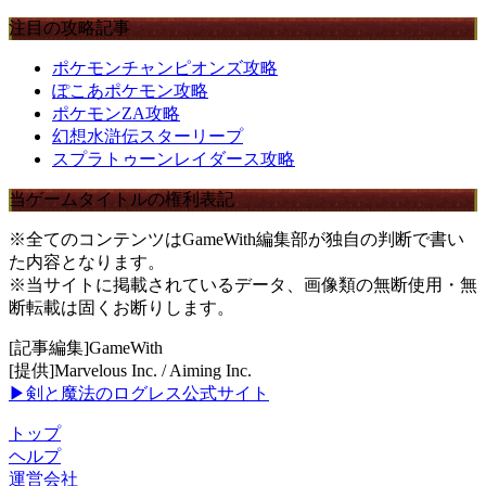
注目の攻略記事
ポケモンチャンピオンズ攻略
ぽこあポケモン攻略
ポケモンZA攻略
幻想水滸伝スターリープ
スプラトゥーンレイダース攻略
当ゲームタイトルの権利表記
※全てのコンテンツはGameWith編集部が独自の判断で書い
た内容となります。
※当サイトに掲載されているデータ、画像類の無断使用・無
断転載は固くお断りします。
[記事編集]GameWith
[提供]Marvelous Inc. / Aiming Inc.
▶剣と魔法のログレス公式サイト
トップ
ヘルプ
運営会社