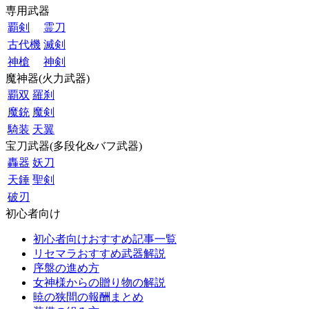
専用武器
覇剣
霊刀
古代機
滅剣
神槍
神剣
魔神器(火力武器)
覇双
羅刹
魔銃
魔剣
騎装
天翼
宝刀武器(多段化&バフ武器)
轟器
妖刀
天錘
聖剣
破刃
初心者向け
初心者向けおすすめ記事一覧
リセマラおすすめ武器解説
序盤の進め方
女神様からの贈り物の解説
暁の狭間の報酬まとめ