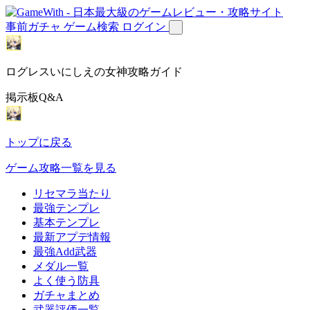
事前ガチャ
ゲーム検索
ログイン
ログレスいにしえの女神攻略ガイド
掲示板Q&A
トップに戻る
ゲーム攻略一覧を見る
リセマラ当たり
最強テンプレ
基本テンプレ
最新アプデ情報
最強Add武器
メダル一覧
よく使う防具
ガチャまとめ
武器評価一覧