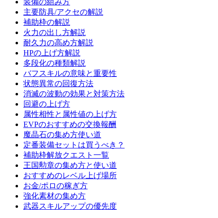
装備の組み方
主要防具/アクセの解説
補助枠の解説
火力の出し方解説
耐久力の高め方解説
HPの上げ方解説
多段化の種類解説
バフスキルの意味と重要性
状態異常の回復方法
消滅の波動の効果と対策方法
回避の上げ方
属性相性と属性値の上げ方
EVPのおすすめの交換報酬
魔晶石の集め方使い道
定番装備セットは買うべき？
補助枠解放クエスト一覧
王国勲章の集め方と使い道
おすすめのレベル上げ場所
お金/ポロの稼ぎ方
強化素材の集め方
武器スキルアップの優先度