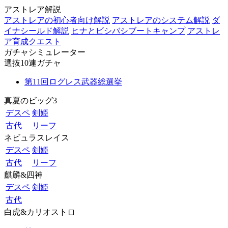
アストレア解説
アストレアの初心者向け解説
アストレアのシステム解説
ダ
イナシールド解説
ヒナとビシバシブートキャンプ
アストレ
ア育成クエスト
ガチャシミュレーター
選抜10連ガチャ
第11回ログレス武器総選挙
真夏のビッグ3
デスペ
剣姫
古代
リーフ
ネビュラスレイス
デスペ
剣姫
古代
リーフ
麒麟&四神
デスペ
剣姫
古代
白虎&カリオストロ