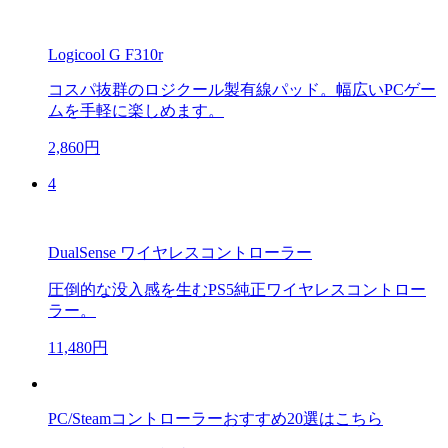
Logicool G F310r
コスパ抜群のロジクール製有線パッド。幅広いPCゲー
ムを手軽に楽しめます。
2,860円
4
DualSense ワイヤレスコントローラー
圧倒的な没入感を生むPS5純正ワイヤレスコントロー
ラー。
11,480円
PC/Steamコントローラーおすすめ20選はこちら