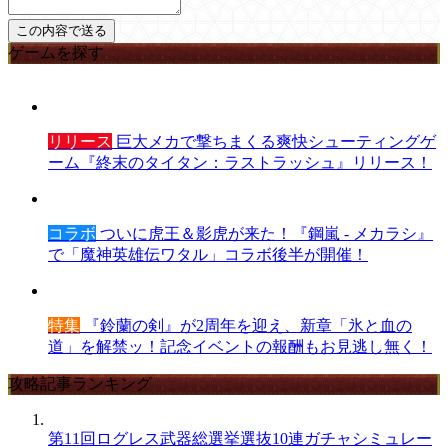
ゲームを探す
リリース
巨大メカで撃ちまくる爽快シューティングゲ
ーム『終末のタイタン：ラストラッシュ』リリース！
コラボ
ついに虎王＆影虎が来た！『鋼嵐 - メカラシ』
で「魔神英雄伝ワタル」コラボ後半が開催！
特集
『鈴蘭の剣』が2周年を迎え、新章「氷と血の
道」を解禁ッ！記念イベントの報酬もお見逃し無く！
攻略記事ランキング
第11回ログレス武器総選挙選抜10連ガチャシミュレー