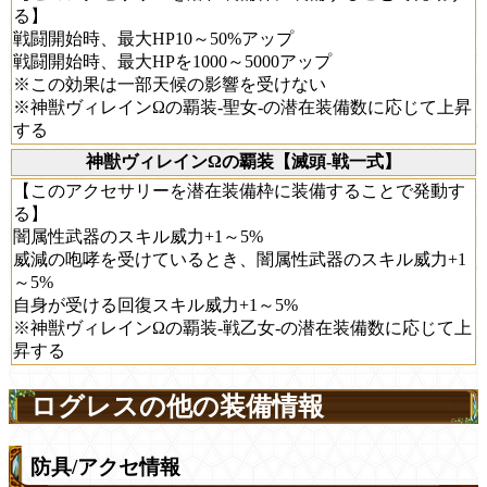
る】
戦闘開始時、最大HP10～50%アップ
戦闘開始時、最大HPを1000～5000アップ
※この効果は一部天候の影響を受けない
※神獣ヴィレインΩの覇装-聖女-の潜在装備数に応じて上昇
する
神獣ヴィレインΩの覇装【滅頭-戦一式】
【このアクセサリーを潜在装備枠に装備することで発動す
る】
闇属性武器のスキル威力+1～5%
威減の咆哮を受けているとき、闇属性武器のスキル威力+1
～5%
自身が受ける回復スキル威力+1～5%
※神獣ヴィレインΩの覇装-戦乙女-の潜在装備数に応じて上
昇する
ログレスの他の装備情報
防具/アクセ情報