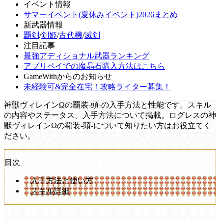
イベント情報
サマーイベント(夏休みイベント)2026まとめ
新武器情報
覇剣
/
剣姫
/
古代機
/
滅剣
注目記事
最強アディショナル武器ランキング
アプリペイでの魔晶石購入方法はこちら
GameWithからのお知らせ
未経験可&完全在宅！攻略ライター募集！
神獣ヴィレインΩの覇装-頭-の入手方法と性能です。スキル
の内容やステータス、入手方法について掲載。ログレスの神
獣ヴィレインΩの覇装-頭-について知りたい方はお役立てく
ださい。
目次
入手方法と使い方
スキル詳細