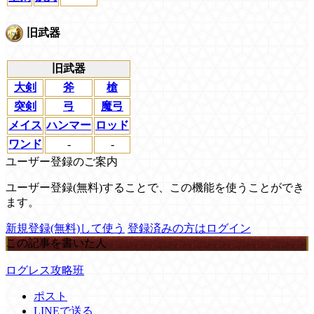
旧武器
旧武器
大剣
斧
槍
突剣
弓
魔弓
メイス
ハンマー
ロッド
ワンド
-
-
ユーザー登録のご案内
ユーザー登録(無料)することで、この機能を使うことができ
ます。
新規登録(無料)して使う
登録済みの方はログイン
この記事を書いた人
ログレス攻略班
ポスト
LINEで送る