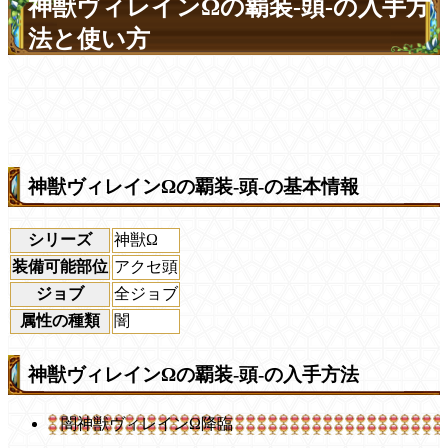
神獣ヴィレインΩの覇装-頭-の入手方
法と使い方
神獣ヴィレインΩの覇装-頭-の基本情報
シリーズ
神獣Ω
装備可能部位
アクセ頭
ジョブ
全ジョブ
属性の種類
闇
神獣ヴィレインΩの覇装-頭-の入手方法
闇神獣ヴィレインΩ降臨