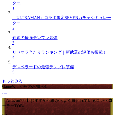
ター
1
「ULTRAMAN」コラボ限定SEVENガチャシミュレー
ター
2
剣姫の最強テンプレ装備
3
リセマラ当たりランキング｜新武器の評価も掲載！
4
デスペラードの最強テンプレ装備
5
もっとみる
GameWithからのお知らせ
【Amazon7月】おすすめ記事からよく買われているコントロ
ーラーTOP4