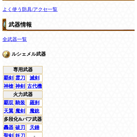
よく使う防具/アクセ一覧
武器情報
全武器一覧
ルシェメル武器
専用武器
覇剣
霊刀
滅剣
神槍
神剣
古代機
火力武器
覇双
騎装
羅刹
天翼
魔剣
魔銃
多段化&バフ武器
轟器
破刃
天錘
聖剣
妖刀
-