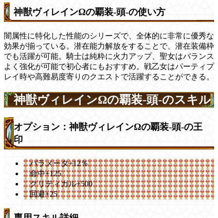
神獣ヴィレインΩの覇装-頭-の使い方
闇属性に特化した性能のシリーズで、全体的に非常に優秀な
効果が揃っている。潜在能力解放をすることで、潜在装備枠
でも活躍が可能。騎士は純粋に火力アップ、聖女はバランス
よく強化が可能で初心者にもおすすめ。戦乙女はパーティプ
レイ時や高難易度寄りのクエストで活躍することができる。
神獣ヴィレインΩの覇装-頭-のスキル
オプション：神獣ヴィレインΩの覇装-頭-の王
印
パラメータ+12％
命中+125
クリティカル+500
回避+25
専用スキル詳細