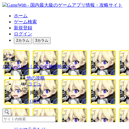
ホーム
ゲーム検索
新規登録
ログイン
2カラム
3カラム
ログレスいにしえの女神攻略ガイド
他の攻略
コミュ
掲示板
Q&A