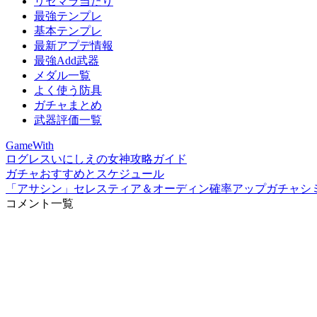
リセマラ当たり
最強テンプレ
基本テンプレ
最新アプデ情報
最強Add武器
メダル一覧
よく使う防具
ガチャまとめ
武器評価一覧
GameWith
ログレスいにしえの女神攻略ガイド
ガチャおすすめとスケジュール
「アサシン」セレスティア＆オーディン確率アップガチャシ
コメント一覧