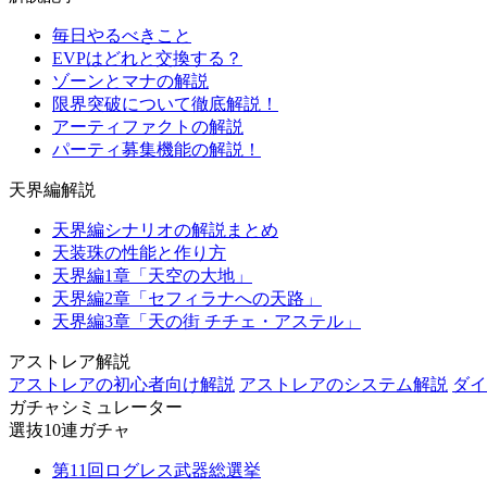
毎日やるべきこと
EVPはどれと交換する？
ゾーンとマナの解説
限界突破について徹底解説！
アーティファクトの解説
パーティ募集機能の解説！
天界編解説
天界編シナリオの解説まとめ
天装珠の性能と作り方
天界編1章「天空の大地」
天界編2章「セフィラナへの天路」
天界編3章「天の街 チチェ・アステル」
アストレア解説
アストレアの初心者向け解説
アストレアのシステム解説
ダイ
ガチャシミュレーター
選抜10連ガチャ
第11回ログレス武器総選挙