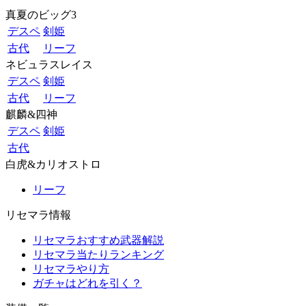
真夏のビッグ3
デスペ
剣姫
古代
リーフ
ネビュラスレイス
デスペ
剣姫
古代
リーフ
麒麟&四神
デスペ
剣姫
古代
白虎&カリオストロ
リーフ
リセマラ情報
リセマラおすすめ武器解説
リセマラ当たりランキング
リセマラやり方
ガチャはどれを引く？