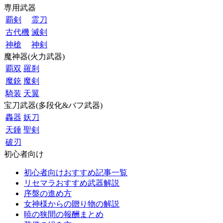
専用武器
覇剣
霊刀
古代機
滅剣
神槍
神剣
魔神器(火力武器)
覇双
羅刹
魔銃
魔剣
騎装
天翼
宝刀武器(多段化&バフ武器)
轟器
妖刀
天錘
聖剣
破刃
初心者向け
初心者向けおすすめ記事一覧
リセマラおすすめ武器解説
序盤の進め方
女神様からの贈り物の解説
暁の狭間の報酬まとめ