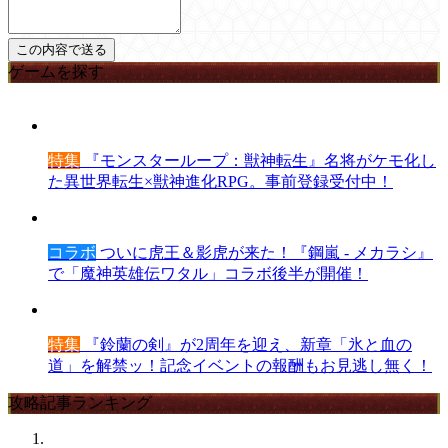
ゲームを探す
特集
『モンスターループ：獣神転生』名将がケモ化し
た異世界転生×獣神進化RPG。事前登録受付中！
コラボ
ついに虎王＆影虎が来た！『鋼嵐 - メカラシ』
で「魔神英雄伝ワタル」コラボ後半が開催！
特集
『鈴蘭の剣』が2周年を迎え、新章「氷と血の
道」を解禁ッ！記念イベントの報酬もお見逃し無く！
攻略記事ランキング