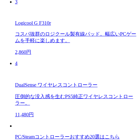
3
Logicool G F310r
コスパ抜群のロジクール製有線パッド。幅広いPCゲー
ムを手軽に楽しめます。
2,860円
4
DualSense ワイヤレスコントローラー
圧倒的な没入感を生むPS5純正ワイヤレスコントロー
ラー。
11,480円
PC/Steamコントローラーおすすめ20選はこちら