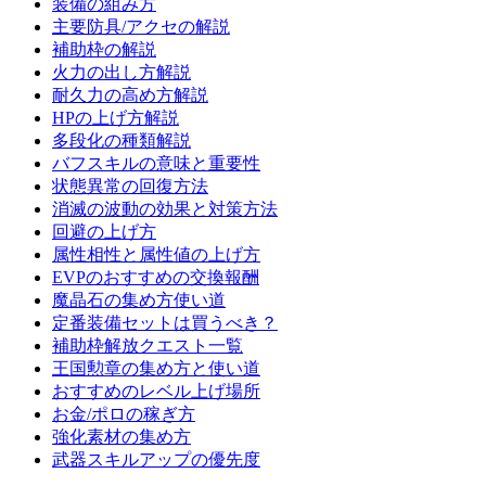
装備の組み方
主要防具/アクセの解説
補助枠の解説
火力の出し方解説
耐久力の高め方解説
HPの上げ方解説
多段化の種類解説
バフスキルの意味と重要性
状態異常の回復方法
消滅の波動の効果と対策方法
回避の上げ方
属性相性と属性値の上げ方
EVPのおすすめの交換報酬
魔晶石の集め方使い道
定番装備セットは買うべき？
補助枠解放クエスト一覧
王国勲章の集め方と使い道
おすすめのレベル上げ場所
お金/ポロの稼ぎ方
強化素材の集め方
武器スキルアップの優先度