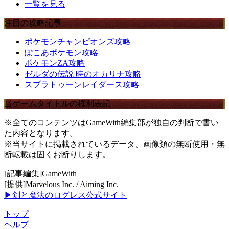
一覧を見る
注目の攻略記事
ポケモンチャンピオンズ攻略
ぽこあポケモン攻略
ポケモンZA攻略
ゼルダの伝説 時のオカリナ攻略
スプラトゥーンレイダース攻略
当ゲームタイトルの権利表記
※全てのコンテンツはGameWith編集部が独自の判断で書い
た内容となります。
※当サイトに掲載されているデータ、画像類の無断使用・無
断転載は固くお断りします。
[記事編集]GameWith
[提供]Marvelous Inc. / Aiming Inc.
▶剣と魔法のログレス公式サイト
トップ
ヘルプ