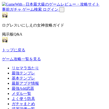
事前ガチャ
ゲーム検索
ログイン
ログレスいにしえの女神攻略ガイド
掲示板Q&A
トップに戻る
ゲーム攻略一覧を見る
リセマラ当たり
最強テンプレ
基本テンプレ
最新アプデ情報
最強Add武器
メダル一覧
よく使う防具
ガチャまとめ
武器評価一覧