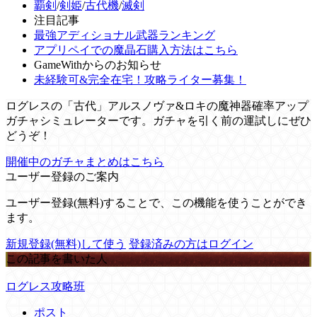
覇剣
/
剣姫
/
古代機
/
滅剣
注目記事
最強アディショナル武器ランキング
アプリペイでの魔晶石購入方法はこちら
GameWithからのお知らせ
未経験可&完全在宅！攻略ライター募集！
ログレスの「古代」アルスノヴァ&ロキの魔神器確率アップ
ガチャシミュレーターです。ガチャを引く前の運試しにぜひ
どうぞ！
開催中のガチャまとめはこちら
ユーザー登録のご案内
ユーザー登録(無料)することで、この機能を使うことができ
ます。
新規登録(無料)して使う
登録済みの方はログイン
この記事を書いた人
ログレス攻略班
ポスト