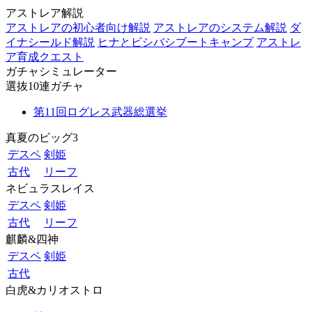
アストレア解説
アストレアの初心者向け解説
アストレアのシステム解説
ダ
イナシールド解説
ヒナとビシバシブートキャンプ
アストレ
ア育成クエスト
ガチャシミュレーター
選抜10連ガチャ
第11回ログレス武器総選挙
真夏のビッグ3
デスペ
剣姫
古代
リーフ
ネビュラスレイス
デスペ
剣姫
古代
リーフ
麒麟&四神
デスペ
剣姫
古代
白虎&カリオストロ