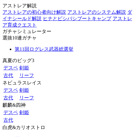
アストレア解説
アストレアの初心者向け解説
アストレアのシステム解説
ダ
イナシールド解説
ヒナとビシバシブートキャンプ
アストレ
ア育成クエスト
ガチャシミュレーター
選抜10連ガチャ
第11回ログレス武器総選挙
真夏のビッグ3
デスペ
剣姫
古代
リーフ
ネビュラスレイス
デスペ
剣姫
古代
リーフ
麒麟&四神
デスペ
剣姫
古代
白虎&カリオストロ