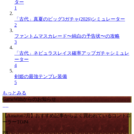
ター
1
「古代」真夏のビッグ3ガチャ(2026)シミュレーター
2
ファントムマスカレード〜純白の予告状〜の攻略
3
「古代」ネビュラスレイス確率アップガチャシミュレ
ーター
4
剣姫の最強テンプレ装備
5
もっとみる
GameWithからのお知らせ
【Amazon7月】おすすめ記事からよく買われているコントロ
ーラーTOP4
PR