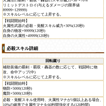
火属性の覇剣・覇双・轟器のスキル威力+38〜70%
リミットデストロイ(与えるダメージの限界値
89999~129999)
※スキルレベルに応じて上昇する。
【戦闘開始時】
火属性武器の必殺・覚醒スキル威力+30%(120秒)
自身の物攻+99999(120秒)
自身の火属性+49999(120秒)
必殺スキル詳細
回転蹴り
補助装備の覇剣・覇双・轟器の数に応じて、戦闘時に物
攻、命中アップ(中)
※スキルレベルに応じて上昇する。
【戦闘開始時】
物防+5000(120秒)
魔防+5000(120秒)
必殺・覚醒スキル使用時、火属性マナが1個以上ある場合、
10%の確率で火属性マナを60秒間強化する(120秒間)