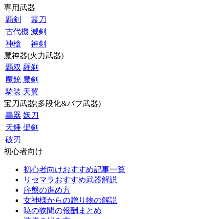
専用武器
覇剣
霊刀
古代機
滅剣
神槍
神剣
魔神器(火力武器)
覇双
羅刹
魔銃
魔剣
騎装
天翼
宝刀武器(多段化&バフ武器)
轟器
妖刀
天錘
聖剣
破刃
初心者向け
初心者向けおすすめ記事一覧
リセマラおすすめ武器解説
序盤の進め方
女神様からの贈り物の解説
暁の狭間の報酬まとめ