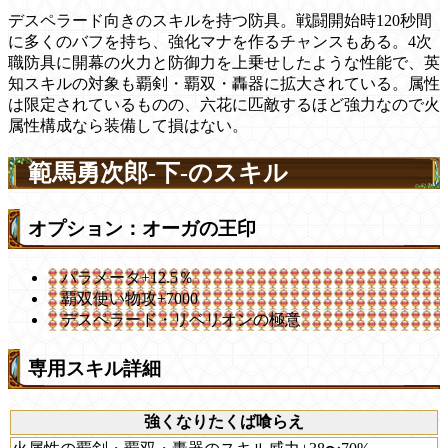
デスペラード向きのスキルを持つ防具。戦闘開始時120秒間
に多くのバフを持ち、強化マナを作るチャンスもある。4次
職防具に開幕の火力と防御力を上乗せしたような性能で、英
知スキルの対象も覇剣・覇双・轟器に拡大されている。属性
は限定されているものの、六花に匹敵するほど強力なので火
属性構成なら装備して損はない。
範馬勇次郎-下-のスキル
オプション：オーガの王印
パラメータ+12.5％
覇双使い物攻+7000
デスペラード・リベリオンの極意
専用スキル詳細
強くなりたくば喰らえ