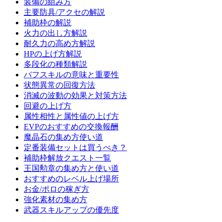
装備の組み方
主要防具/アクセの解説
補助枠の解説
火力の出し方解説
耐久力の高め方解説
HPの上げ方解説
多段化の種類解説
バフスキルの意味と重要性
状態異常の回復方法
消滅の波動の効果と対策方法
回避の上げ方
属性相性と属性値の上げ方
EVPのおすすめの交換報酬
魔晶石の集め方使い道
定番装備セットは買うべき？
補助枠解放クエスト一覧
王国勲章の集め方と使い道
おすすめのレベル上げ場所
お金/ポロの稼ぎ方
強化素材の集め方
武器スキルアップの優先度