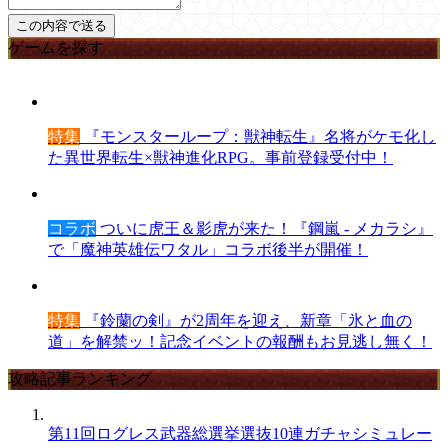
ゲームを探す
特集
『モンスターループ：獣神転生』名将がケモ化し
た異世界転生×獣神進化RPG。事前登録受付中！
コラボ
ついに虎王＆影虎が来た！『鋼嵐 - メカラシ』
で「魔神英雄伝ワタル」コラボ後半が開催！
特集
『鈴蘭の剣』が2周年を迎え、新章「氷と血の
道」を解禁ッ！記念イベントの報酬もお見逃し無く！
攻略記事ランキング
第11回ログレス武器総選挙選抜10連ガチャシミュレー