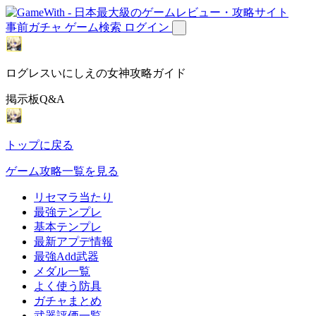
事前ガチャ
ゲーム検索
ログイン
ログレスいにしえの女神攻略ガイド
掲示板Q&A
トップに戻る
ゲーム攻略一覧を見る
リセマラ当たり
最強テンプレ
基本テンプレ
最新アプデ情報
最強Add武器
メダル一覧
よく使う防具
ガチャまとめ
武器評価一覧