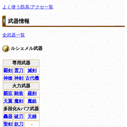
よく使う防具/アクセ一覧
武器情報
全武器一覧
ルシェメル武器
専用武器
覇剣
霊刀
滅剣
神槍
神剣
古代機
火力武器
覇双
騎装
羅刹
天翼
魔剣
魔銃
多段化&バフ武器
轟器
破刃
天錘
聖剣
妖刀
-