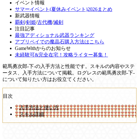
イベント情報
サマーイベント(夏休みイベント)2026まとめ
新武器情報
覇剣
/
剣姫
/
古代機
/
滅剣
注目記事
最強アディショナル武器ランキング
アプリペイでの魔晶石購入方法はこちら
GameWithからのお知らせ
未経験可&完全在宅！攻略ライター募集！
範馬勇次郎-下-の入手方法と性能です。スキルの内容やステ
ータス、入手方法について掲載。ログレスの範馬勇次郎-下-
について知りたい方はお役立てください。
目次
入手方法と使い方
スキル詳細