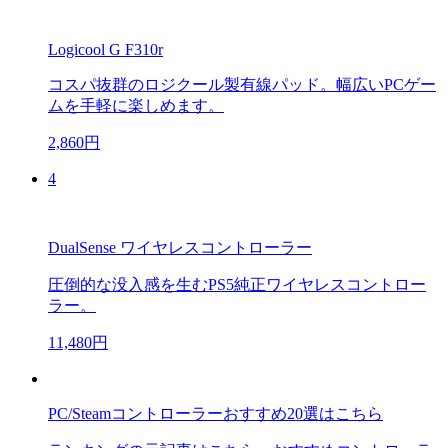
Logicool G F310r
コスパ抜群のロジクール製有線パッド。幅広いPCゲー
ムを手軽に楽しめます。
2,860円
4
DualSense ワイヤレスコントローラー
圧倒的な没入感を生むPS5純正ワイヤレスコントロー
ラー。
11,480円
PC/Steamコントローラーおすすめ20選はこちら