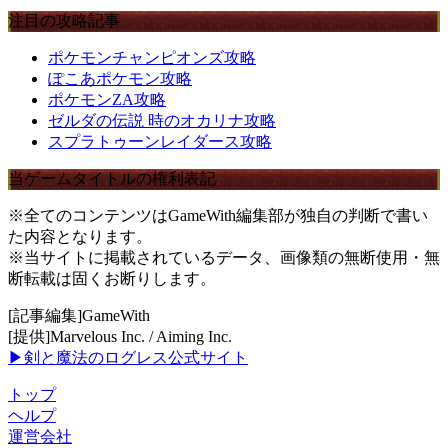
注目の攻略記事
ポケモンチャンピオンズ攻略
ぽこあポケモン攻略
ポケモンZA攻略
ゼルダの伝説 時のオカリナ攻略
スプラトゥーンレイダース攻略
当ゲームタイトルの権利表記
※全てのコンテンツはGameWith編集部が独自の判断で書い
た内容となります。
※当サイトに掲載されているデータ、画像類の無断使用・無
断転載は固くお断りします。
[記事編集]GameWith
[提供]Marvelous Inc. / Aiming Inc.
▶剣と魔法のログレス公式サイト
トップ
ヘルプ
運営会社