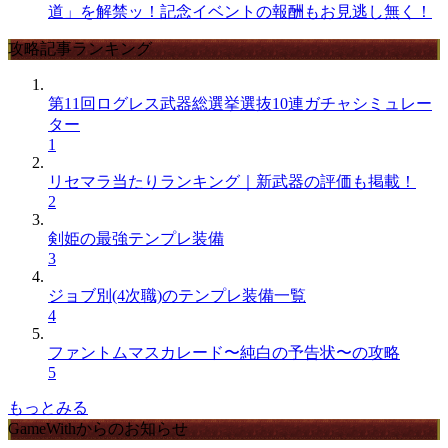
道」を解禁ッ！記念イベントの報酬もお見逃し無く！
攻略記事ランキング
第11回ログレス武器総選挙選抜10連ガチャシミュレー
ター
1
リセマラ当たりランキング｜新武器の評価も掲載！
2
剣姫の最強テンプレ装備
3
ジョブ別(4次職)のテンプレ装備一覧
4
ファントムマスカレード〜純白の予告状〜の攻略
5
もっとみる
GameWithからのお知らせ