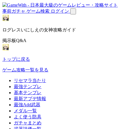
事前ガチャ
ゲーム検索
ログイン
ログレスいにしえの女神攻略ガイド
掲示板Q&A
トップに戻る
ゲーム攻略一覧を見る
リセマラ当たり
最強テンプレ
基本テンプレ
最新アプデ情報
最強Add武器
メダル一覧
よく使う防具
ガチャまとめ
武器評価一覧