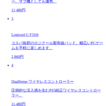
ー。サブ機としても優秀。
11,480円
3
Logicool G F310r
コスパ抜群のロジクール製有線パッド。幅広いPCゲー
ムを手軽に楽しめます。
2,860円
4
DualSense ワイヤレスコントローラー
圧倒的な没入感を生むPS5純正ワイヤレスコントロー
ラー。
11,480円