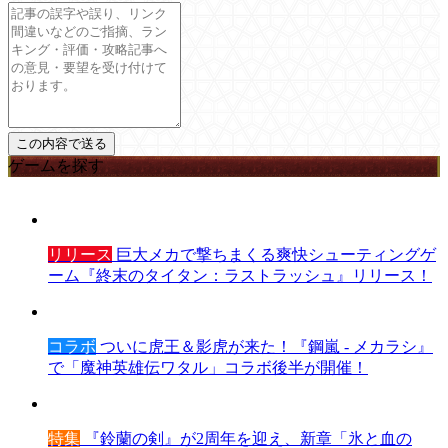
ゲームを探す
リリース
巨大メカで撃ちまくる爽快シューティングゲ
ーム『終末のタイタン：ラストラッシュ』リリース！
コラボ
ついに虎王＆影虎が来た！『鋼嵐 - メカラシ』
で「魔神英雄伝ワタル」コラボ後半が開催！
特集
『鈴蘭の剣』が2周年を迎え、新章「氷と血の