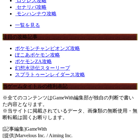
ログレス攻略
セナリバ攻略
モンハンナウ攻略
一覧を見る
注目の攻略記事
ポケモンチャンピオンズ攻略
ぽこあポケモン攻略
ポケモンZA攻略
幻想水滸伝スターリープ
スプラトゥーンレイダース攻略
当ゲームタイトルの権利表記
※全てのコンテンツはGameWith編集部が独自の判断で書い
た内容となります。
※当サイトに掲載されているデータ、画像類の無断使用・無
断転載は固くお断りします。
[記事編集]GameWith
[提供]Marvelous Inc. / Aiming Inc.