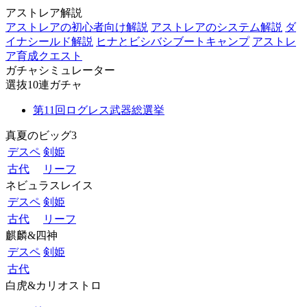
アストレア解説
アストレアの初心者向け解説
アストレアのシステム解説
ダ
イナシールド解説
ヒナとビシバシブートキャンプ
アストレ
ア育成クエスト
ガチャシミュレーター
選抜10連ガチャ
第11回ログレス武器総選挙
真夏のビッグ3
デスペ
剣姫
古代
リーフ
ネビュラスレイス
デスペ
剣姫
古代
リーフ
麒麟&四神
デスペ
剣姫
古代
白虎&カリオストロ