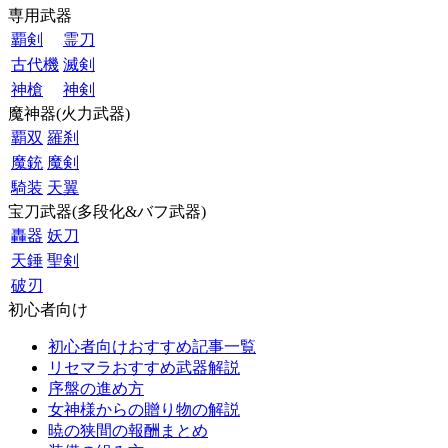
専用武器
覇剣
霊刀
古代機
滅剣
神槍
神剣
魔神器(火力武器)
覇双
羅刹
魔銃
魔剣
騎装
天翼
宝刀武器(多段化&バフ武器)
轟器
妖刀
天錘
聖剣
破刃
初心者向け
初心者向けおすすめ記事一覧
リセマラおすすめ武器解説
序盤の進め方
女神様からの贈り物の解説
暁の狭間の報酬まとめ