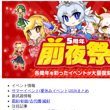
イベント情報
サマーイベント(夏休みイベント)2026まとめ
新武器情報
覇剣
/
剣姫
/
古代機
/
滅剣
注目記事