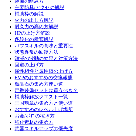
装備の組み方
主要防具/アクセの解説
補助枠の解説
火力の出し方解説
耐久力の高め方解説
HPの上げ方解説
多段化の種類解説
バフスキルの意味と重要性
状態異常の回復方法
消滅の波動の効果と対策方法
回避の上げ方
属性相性と属性値の上げ方
EVPのおすすめの交換報酬
魔晶石の集め方使い道
定番装備セットは買うべき？
補助枠解放クエスト一覧
王国勲章の集め方と使い道
おすすめのレベル上げ場所
お金/ポロの稼ぎ方
強化素材の集め方
武器スキルアップの優先度