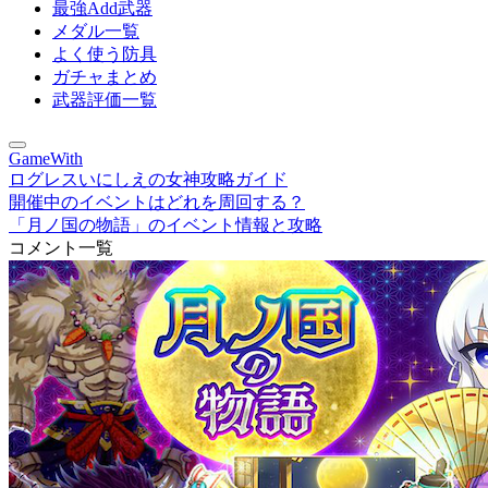
最強Add武器
メダル一覧
よく使う防具
ガチャまとめ
武器評価一覧
GameWith
ログレスいにしえの女神攻略ガイド
開催中のイベントはどれを周回する？
「月ノ国の物語」のイベント情報と攻略
コメント一覧