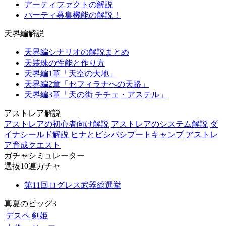
アーティファクトの解説
パーティ募集機能の解説！
天界編解説
天界編シナリオの解説まとめ
天装珠の性能と作り方
天界編1章「天空の大地」
天界編2章「セフィラナへの天路」
天界編3章「天の街 チチェ・アステル」
アストレア解説
アストレアの初心者向け解説
アストレアのシステム解説
ダ
イナシールド解説
ヒナとビシバシブートキャンプ
アストレ
ア育成クエスト
ガチャシミュレーター
選抜10連ガチャ
第11回ログレス武器総選挙
真夏のビッグ3
デスペ
剣姫