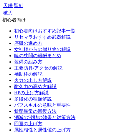
天錘
聖剣
破刃
初心者向け
初心者向けおすすめ記事一覧
リセマラおすすめ武器解説
序盤の進め方
女神様からの贈り物の解説
暁の狭間の報酬まとめ
装備の組み方
主要防具/アクセの解説
補助枠の解説
火力の出し方解説
耐久力の高め方解説
HPの上げ方解説
多段化の種類解説
バフスキルの意味と重要性
状態異常の回復方法
消滅の波動の効果と対策方法
回避の上げ方
属性相性と属性値の上げ方