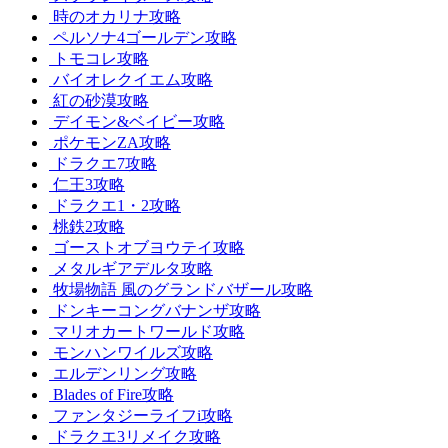
時のオカリナ攻略
ペルソナ4ゴールデン攻略
トモコレ攻略
バイオレクイエム攻略
紅の砂漠攻略
デイモン&ベイビー攻略
ポケモンZA攻略
ドラクエ7攻略
仁王3攻略
ドラクエ1・2攻略
桃鉄2攻略
ゴーストオブヨウテイ攻略
メタルギアデルタ攻略
牧場物語 風のグランドバザール攻略
ドンキーコングバナンザ攻略
マリオカートワールド攻略
モンハンワイルズ攻略
エルデンリング攻略
Blades of Fire攻略
ファンタジーライフi攻略
ドラクエ3リメイク攻略