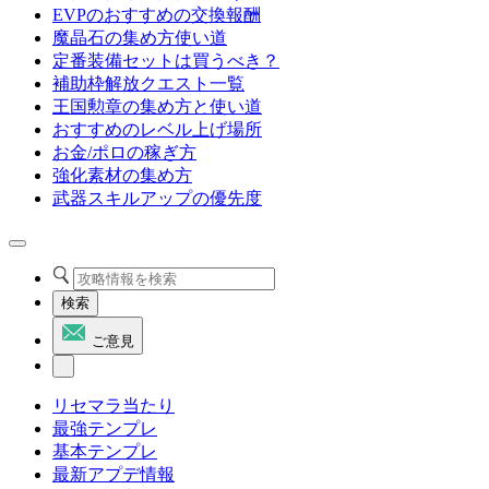
EVPのおすすめの交換報酬
魔晶石の集め方使い道
定番装備セットは買うべき？
補助枠解放クエスト一覧
王国勲章の集め方と使い道
おすすめのレベル上げ場所
お金/ポロの稼ぎ方
強化素材の集め方
武器スキルアップの優先度
検索
ご意見
リセマラ当たり
最強テンプレ
基本テンプレ
最新アプデ情報