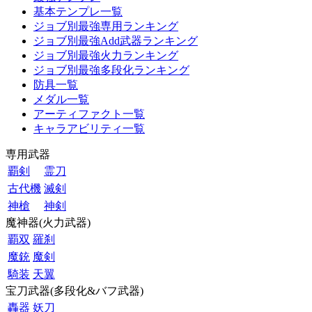
基本テンプレ一覧
ジョブ別最強専用ランキング
ジョブ別最強Add武器ランキング
ジョブ別最強火力ランキング
ジョブ別最強多段化ランキング
防具一覧
メダル一覧
アーティファクト一覧
キャラアビリティ一覧
専用武器
覇剣
霊刀
古代機
滅剣
神槍
神剣
魔神器(火力武器)
覇双
羅刹
魔銃
魔剣
騎装
天翼
宝刀武器(多段化&バフ武器)
轟器
妖刀