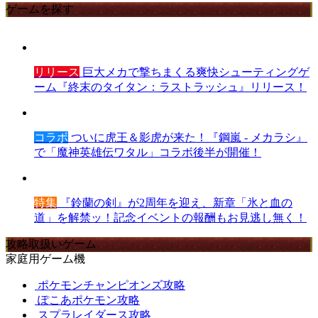
ゲームを探す
リリース
巨大メカで撃ちまくる爽快シューティングゲ
ーム『終末のタイタン：ラストラッシュ』リリース！
コラボ
ついに虎王＆影虎が来た！『鋼嵐 - メカラシ』
で「魔神英雄伝ワタル」コラボ後半が開催！
特集
『鈴蘭の剣』が2周年を迎え、新章「氷と血の
道」を解禁ッ！記念イベントの報酬もお見逃し無く！
攻略取扱いゲーム
家庭用ゲーム機
ポケモンチャンピオンズ攻略
ぽこあポケモン攻略
スプラレイダース攻略