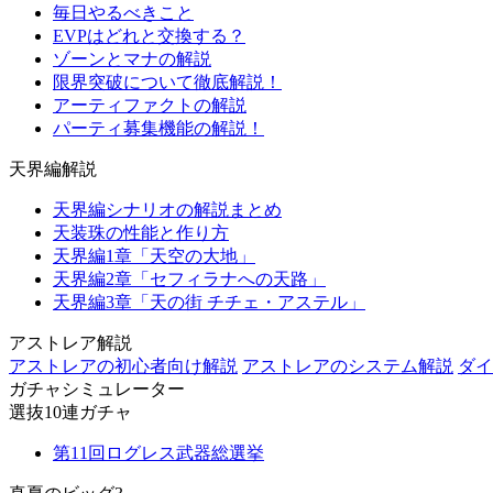
毎日やるべきこと
EVPはどれと交換する？
ゾーンとマナの解説
限界突破について徹底解説！
アーティファクトの解説
パーティ募集機能の解説！
天界編解説
天界編シナリオの解説まとめ
天装珠の性能と作り方
天界編1章「天空の大地」
天界編2章「セフィラナへの天路」
天界編3章「天の街 チチェ・アステル」
アストレア解説
アストレアの初心者向け解説
アストレアのシステム解説
ダイ
ガチャシミュレーター
選抜10連ガチャ
第11回ログレス武器総選挙