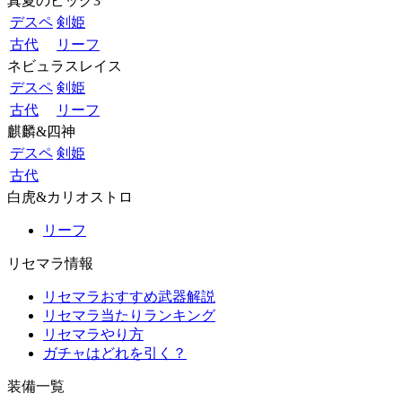
真夏のビッグ3
デスペ
剣姫
古代
リーフ
ネビュラスレイス
デスペ
剣姫
古代
リーフ
麒麟&四神
デスペ
剣姫
古代
白虎&カリオストロ
リーフ
リセマラ情報
リセマラおすすめ武器解説
リセマラ当たりランキング
リセマラやり方
ガチャはどれを引く？
装備一覧