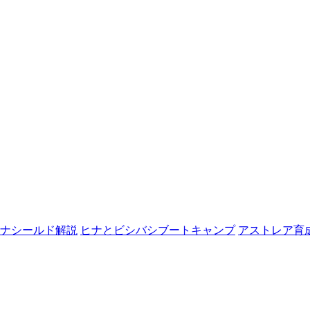
ナシールド解説
ヒナとビシバシブートキャンプ
アストレア育