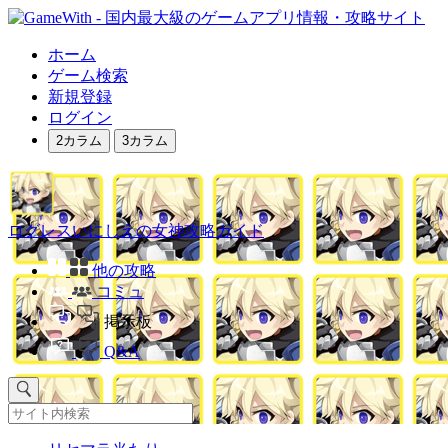
ホーム
ゲーム検索
新規登録
ログイン
2カラム
3カラム
ログレスいにしえの女神攻略ガイド
他の攻略
コミュ
掲示板
Q&A