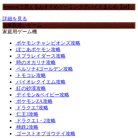
Amazonで買えるおすすめゲーミングデバイスまとめ【ad】
詳細を見る
攻略取扱いゲーム
家庭用ゲーム機
ポケモンチャンピオンズ攻略
ぽこあポケモン攻略
スプラレイダース攻略
時のオカリナ攻略
ペルソナ4ゴールデン攻略
トモコレ攻略
バイオレクイエム攻略
紅の砂漠攻略
デイモン&ベイビー攻略
ポケモンZA攻略
ドラクエ7攻略
仁王3攻略
ドラクエ1・2攻略
桃鉄2攻略
ゴーストオブヨウテイ攻略