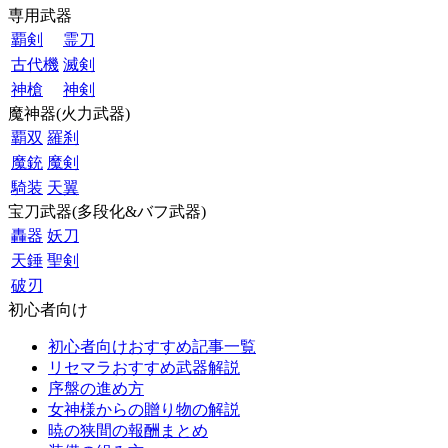
専用武器
覇剣
霊刀
古代機
滅剣
神槍
神剣
魔神器(火力武器)
覇双
羅刹
魔銃
魔剣
騎装
天翼
宝刀武器(多段化&バフ武器)
轟器
妖刀
天錘
聖剣
破刃
初心者向け
初心者向けおすすめ記事一覧
リセマラおすすめ武器解説
序盤の進め方
女神様からの贈り物の解説
暁の狭間の報酬まとめ