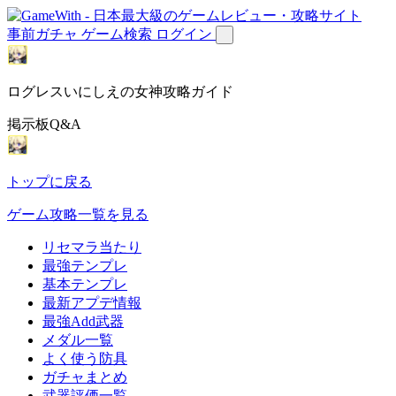
事前ガチャ
ゲーム検索
ログイン
ログレスいにしえの女神攻略ガイド
掲示板Q&A
トップに戻る
ゲーム攻略一覧を見る
リセマラ当たり
最強テンプレ
基本テンプレ
最新アプデ情報
最強Add武器
メダル一覧
よく使う防具
ガチャまとめ
武器評価一覧