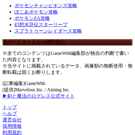
ポケモンチャンピオンズ攻略
ぽこあポケモン攻略
ポケモンZA攻略
幻想水滸伝スターリープ
スプラトゥーンレイダース攻略
当ゲームタイトルの権利表記
※全てのコンテンツはGameWith編集部が独自の判断で書い
た内容となります。
※当サイトに掲載されているデータ、画像類の無断使用・無
断転載は固くお断りします。
[記事編集]GameWith
[提供]Marvelous Inc. / Aiming Inc.
▶剣と魔法のログレス公式サイト
トップ
ヘルプ
運営会社
採用情報
利用規約