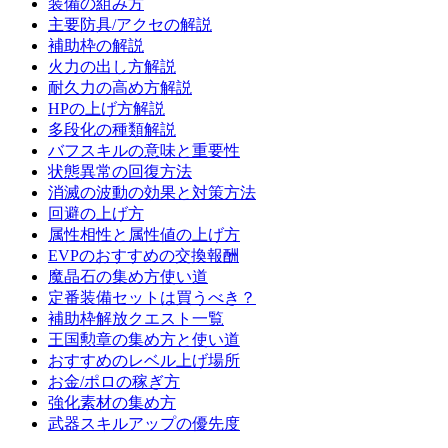
装備の組み方
主要防具/アクセの解説
補助枠の解説
火力の出し方解説
耐久力の高め方解説
HPの上げ方解説
多段化の種類解説
バフスキルの意味と重要性
状態異常の回復方法
消滅の波動の効果と対策方法
回避の上げ方
属性相性と属性値の上げ方
EVPのおすすめの交換報酬
魔晶石の集め方使い道
定番装備セットは買うべき？
補助枠解放クエスト一覧
王国勲章の集め方と使い道
おすすめのレベル上げ場所
お金/ポロの稼ぎ方
強化素材の集め方
武器スキルアップの優先度