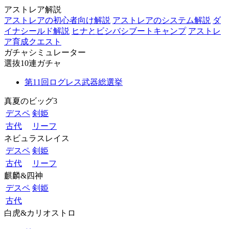
アストレア解説
アストレアの初心者向け解説
アストレアのシステム解説
ダ
イナシールド解説
ヒナとビシバシブートキャンプ
アストレ
ア育成クエスト
ガチャシミュレーター
選抜10連ガチャ
第11回ログレス武器総選挙
真夏のビッグ3
デスペ
剣姫
古代
リーフ
ネビュラスレイス
デスペ
剣姫
古代
リーフ
麒麟&四神
デスペ
剣姫
古代
白虎&カリオストロ