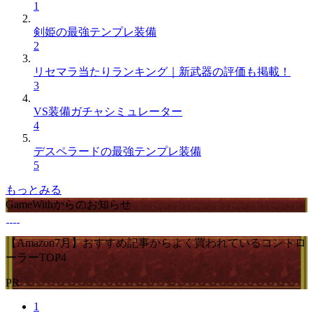
1
剣姫の最強テンプレ装備
2
リセマラ当たりランキング｜新武器の評価も掲載！
3
VS装備ガチャシミュレーター
4
デスペラードの最強テンプレ装備
5
もっとみる
GameWithからのお知らせ
【Amazon7月】おすすめ記事からよく買われているコントロ
ーラーTOP4
PR
1