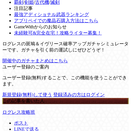
覇剣
/
剣姫
/
古代機
/
滅剣
注目記事
最強アディショナル武器ランキング
アプリペイでの魔晶石購入方法はこちら
GameWithからのお知らせ
未経験可&完全在宅！攻略ライター募集！
ログレスの斑鳩＆イヴリース確率アップガチャシミュレータ
ーです。ガチャを引く前の運試しにぜひどうぞ！
開催中のガチャまとめはこちら
ユーザー登録のご案内
ユーザー登録(無料)することで、この機能を使うことができ
ます。
新規登録(無料)して使う
登録済みの方はログイン
この記事を書いた人
ログレス攻略班
ポスト
LINEで送る