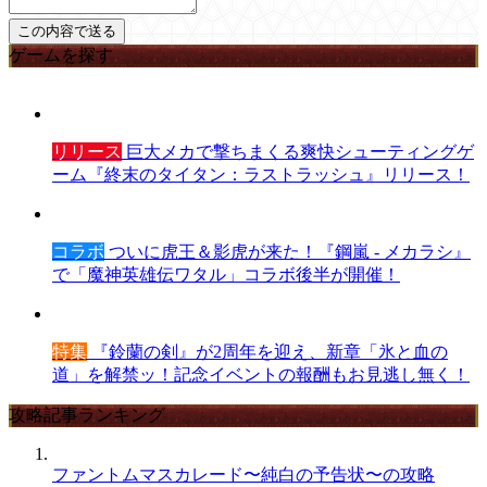
ゲームを探す
リリース
巨大メカで撃ちまくる爽快シューティングゲ
ーム『終末のタイタン：ラストラッシュ』リリース！
コラボ
ついに虎王＆影虎が来た！『鋼嵐 - メカラシ』
で「魔神英雄伝ワタル」コラボ後半が開催！
特集
『鈴蘭の剣』が2周年を迎え、新章「氷と血の
道」を解禁ッ！記念イベントの報酬もお見逃し無く！
攻略記事ランキング
ファントムマスカレード〜純白の予告状〜の攻略