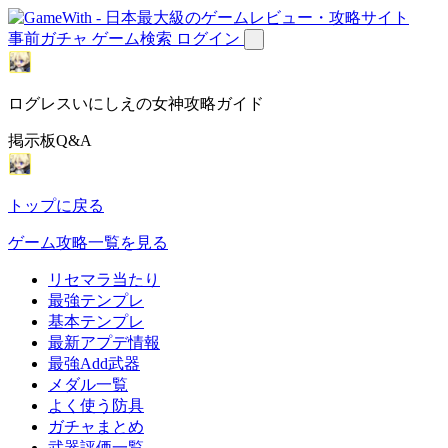
事前ガチャ
ゲーム検索
ログイン
ログレスいにしえの女神攻略ガイド
掲示板Q&A
トップに戻る
ゲーム攻略一覧を見る
リセマラ当たり
最強テンプレ
基本テンプレ
最新アプデ情報
最強Add武器
メダル一覧
よく使う防具
ガチャまとめ
武器評価一覧