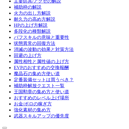
主要防具/アクセの解説
補助枠の解説
火力の出し方解説
耐久力の高め方解説
HPの上げ方解説
多段化の種類解説
バフスキルの意味と重要性
状態異常の回復方法
消滅の波動の効果と対策方法
回避の上げ方
属性相性と属性値の上げ方
EVPのおすすめの交換報酬
魔晶石の集め方使い道
定番装備セットは買うべき？
補助枠解放クエスト一覧
王国勲章の集め方と使い道
おすすめのレベル上げ場所
お金/ポロの稼ぎ方
強化素材の集め方
武器スキルアップの優先度