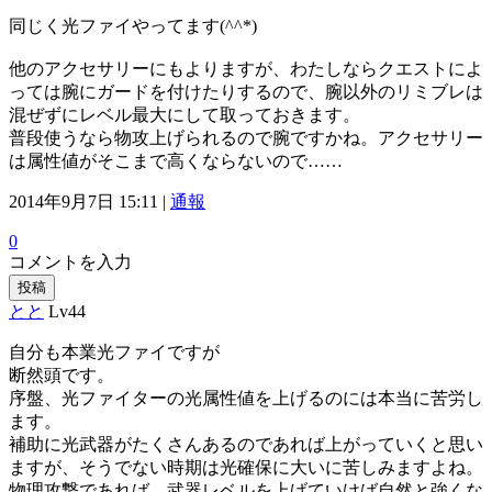
同じく光ファイやってます(^^*)
他のアクセサリーにもよりますが、わたしならクエストによ
っては腕にガードを付けたりするので、腕以外のリミブレは
混ぜずにレベル最大にして取っておきます。
普段使うなら物攻上げられるので腕ですかね。アクセサリー
は属性値がそこまで高くならないので……
2014年9月7日 15:11 |
通報
0
コメントを入力
投稿
とと
Lv44
自分も本業光ファイですが
断然頭です。
序盤、光ファイターの光属性値を上げるのには本当に苦労し
ます。
補助に光武器がたくさんあるのであれば上がっていくと思い
ますが、そうでない時期は光確保に大いに苦しみますよね。
物理攻撃であれば、武器レベルを上げていけば自然と強くな