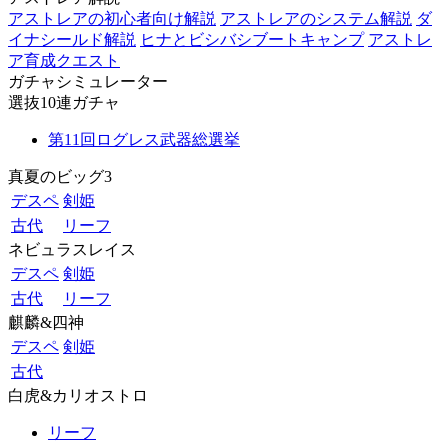
アストレアの初心者向け解説
アストレアのシステム解説
ダ
イナシールド解説
ヒナとビシバシブートキャンプ
アストレ
ア育成クエスト
ガチャシミュレーター
選抜10連ガチャ
第11回ログレス武器総選挙
真夏のビッグ3
デスペ
剣姫
古代
リーフ
ネビュラスレイス
デスペ
剣姫
古代
リーフ
麒麟&四神
デスペ
剣姫
古代
白虎&カリオストロ
リーフ