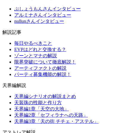
ぶしょうもんさんインタビュー
アルミナさんインタビュー
nullunさんインタビュー
解説記事
毎日やるべきこと
EVPはどれと交換する？
ゾーンとマナの解説
限界突破について徹底解説！
アーティファクトの解説
パーティ募集機能の解説！
天界編解説
天界編シナリオの解説まとめ
天装珠の性能と作り方
天界編1章「天空の大地」
天界編2章「セフィラナへの天路」
天界編3章「天の街 チチェ・アステル」
アストレア解説