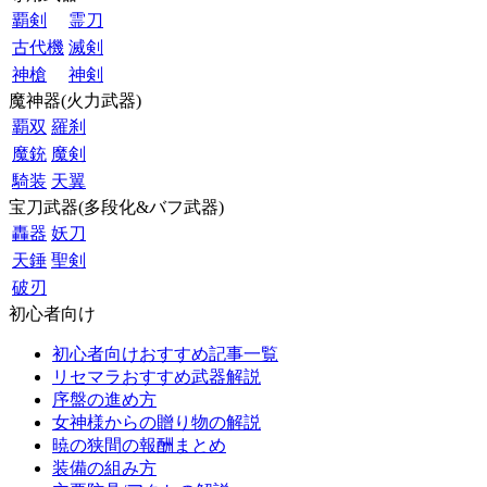
覇剣
霊刀
古代機
滅剣
神槍
神剣
魔神器(火力武器)
覇双
羅刹
魔銃
魔剣
騎装
天翼
宝刀武器(多段化&バフ武器)
轟器
妖刀
天錘
聖剣
破刃
初心者向け
初心者向けおすすめ記事一覧
リセマラおすすめ武器解説
序盤の進め方
女神様からの贈り物の解説
暁の狭間の報酬まとめ
装備の組み方