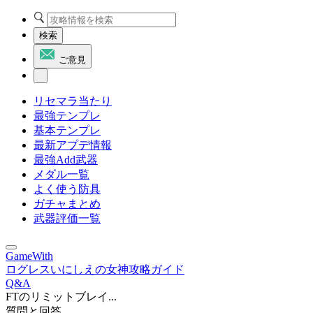
検索
ご意見
リセマラ当たり
最強テンプレ
基本テンプレ
最新アプデ情報
最強Add武器
メダル一覧
よく使う防具
ガチャまとめ
武器評価一覧
GameWith
ログレスいにしえの女神攻略ガイド
Q&A
FTのリミットブレイ...
質問と回答