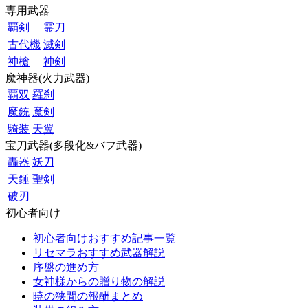
専用武器
覇剣
霊刀
古代機
滅剣
神槍
神剣
魔神器(火力武器)
覇双
羅刹
魔銃
魔剣
騎装
天翼
宝刀武器(多段化&バフ武器)
轟器
妖刀
天錘
聖剣
破刃
初心者向け
初心者向けおすすめ記事一覧
リセマラおすすめ武器解説
序盤の進め方
女神様からの贈り物の解説
暁の狭間の報酬まとめ