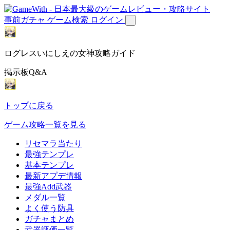
事前ガチャ
ゲーム検索
ログイン
ログレスいにしえの女神攻略ガイド
掲示板Q&A
トップに戻る
ゲーム攻略一覧を見る
リセマラ当たり
最強テンプレ
基本テンプレ
最新アプデ情報
最強Add武器
メダル一覧
よく使う防具
ガチャまとめ
武器評価一覧