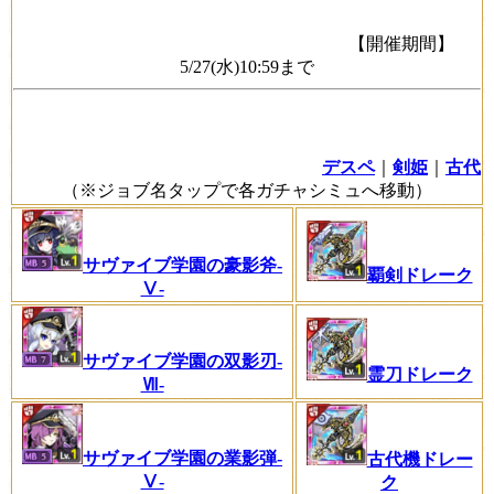
【開催期間】
5/27(水)10:59まで
デスペ
｜
剣姫
｜
古代
（※ジョブ名タップで各ガチャシミュへ移動）
サヴァイブ学園の豪影斧-
覇剣ドレーク
Ⅴ-
サヴァイブ学園の双影刃-
霊刀ドレーク
Ⅶ-
サヴァイブ学園の業影弾-
古代機ドレー
Ⅴ-
ク