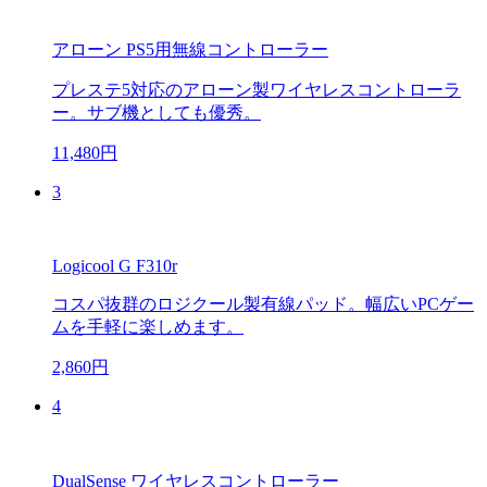
アローン PS5用無線コントローラー
プレステ5対応のアローン製ワイヤレスコントローラ
ー。サブ機としても優秀。
11,480円
3
Logicool G F310r
コスパ抜群のロジクール製有線パッド。幅広いPCゲー
ムを手軽に楽しめます。
2,860円
4
DualSense ワイヤレスコントローラー