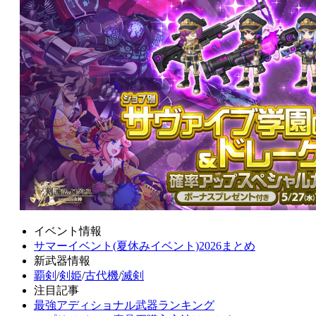
イベント情報
サマーイベント(夏休みイベント)2026まとめ
新武器情報
覇剣
/
剣姫
/
古代機
/
滅剣
注目記事
最強アディショナル武器ランキング