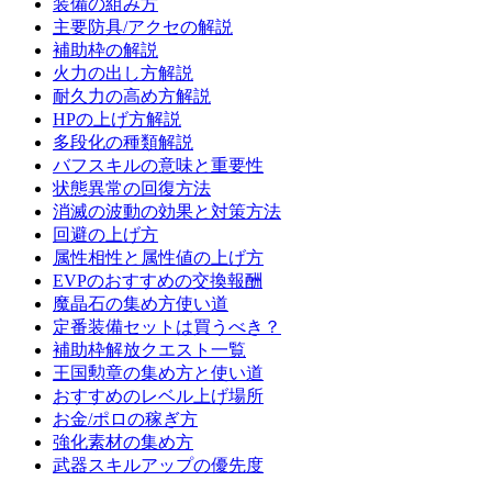
装備の組み方
主要防具/アクセの解説
補助枠の解説
火力の出し方解説
耐久力の高め方解説
HPの上げ方解説
多段化の種類解説
バフスキルの意味と重要性
状態異常の回復方法
消滅の波動の効果と対策方法
回避の上げ方
属性相性と属性値の上げ方
EVPのおすすめの交換報酬
魔晶石の集め方使い道
定番装備セットは買うべき？
補助枠解放クエスト一覧
王国勲章の集め方と使い道
おすすめのレベル上げ場所
お金/ポロの稼ぎ方
強化素材の集め方
武器スキルアップの優先度