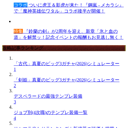
コラボ
ついに虎王＆影虎が来た！『鋼嵐 - メカラシ』
で「魔神英雄伝ワタル」コラボ後半が開催！
特集
『鈴蘭の剣』が2周年を迎え、新章「氷と血の
道」を解禁ッ！記念イベントの報酬もお見逃し無く！
攻略記事ランキング
「古代」真夏のビッグ3ガチャ(2026)シミュレーター
1
「剣姫」真夏のビッグ3ガチャ(2026)シミュレーター
2
デスペラードの最強テンプレ装備
3
ジョブ別(4次職)のテンプレ装備一覧
4