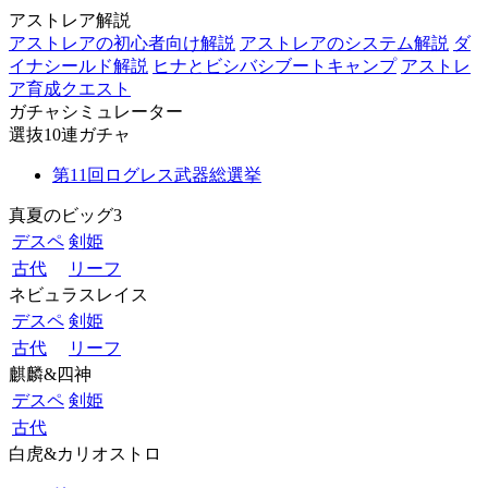
アストレア解説
アストレアの初心者向け解説
アストレアのシステム解説
ダ
イナシールド解説
ヒナとビシバシブートキャンプ
アストレ
ア育成クエスト
ガチャシミュレーター
選抜10連ガチャ
第11回ログレス武器総選挙
真夏のビッグ3
デスペ
剣姫
古代
リーフ
ネビュラスレイス
デスペ
剣姫
古代
リーフ
麒麟&四神
デスペ
剣姫
古代
白虎&カリオストロ