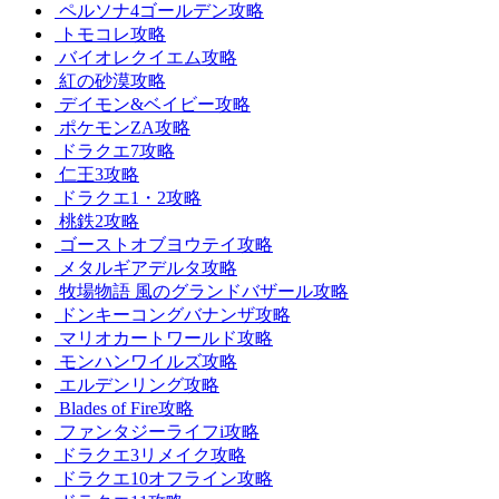
ペルソナ4ゴールデン攻略
トモコレ攻略
バイオレクイエム攻略
紅の砂漠攻略
デイモン&ベイビー攻略
ポケモンZA攻略
ドラクエ7攻略
仁王3攻略
ドラクエ1・2攻略
桃鉄2攻略
ゴーストオブヨウテイ攻略
メタルギアデルタ攻略
牧場物語 風のグランドバザール攻略
ドンキーコングバナンザ攻略
マリオカートワールド攻略
モンハンワイルズ攻略
エルデンリング攻略
Blades of Fire攻略
ファンタジーライフi攻略
ドラクエ3リメイク攻略
ドラクエ10オフライン攻略