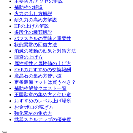
主要防具/アクセの解説
補助枠の解説
火力の出し方解説
耐久力の高め方解説
HPの上げ方解説
多段化の種類解説
バフスキルの意味と重要性
状態異常の回復方法
消滅の波動の効果と対策方法
回避の上げ方
属性相性と属性値の上げ方
EVPのおすすめの交換報酬
魔晶石の集め方使い道
定番装備セットは買うべき？
補助枠解放クエスト一覧
王国勲章の集め方と使い道
おすすめのレベル上げ場所
お金/ポロの稼ぎ方
強化素材の集め方
武器スキルアップの優先度