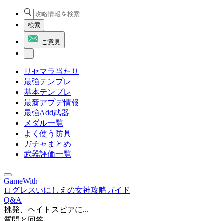
検索
ご意見
リセマラ当たり
最強テンプレ
基本テンプレ
最新アプデ情報
最強Add武器
メダル一覧
よく使う防具
ガチャまとめ
武器評価一覧
GameWith
ログレスいにしえの女神攻略ガイド
Q&A
挑発、ヘイトスピアに...
質問と回答