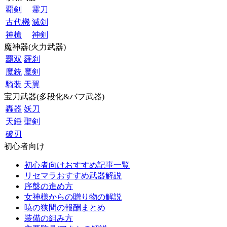
覇剣
霊刀
古代機
滅剣
神槍
神剣
魔神器(火力武器)
覇双
羅刹
魔銃
魔剣
騎装
天翼
宝刀武器(多段化&バフ武器)
轟器
妖刀
天錘
聖剣
破刃
初心者向け
初心者向けおすすめ記事一覧
リセマラおすすめ武器解説
序盤の進め方
女神様からの贈り物の解説
暁の狭間の報酬まとめ
装備の組み方