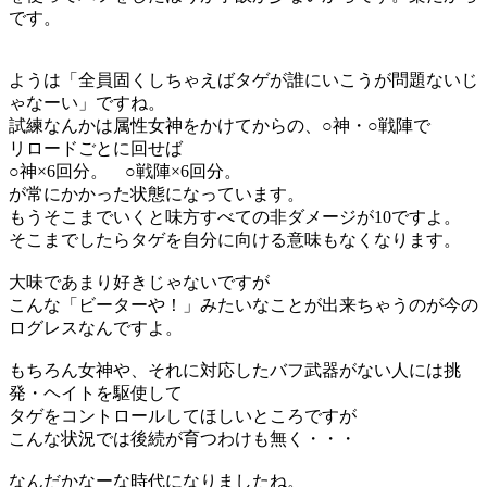
です。
ようは「全員固くしちゃえばタゲが誰にいこうが問題ないじ
ゃなーい」ですね。
試練なんかは属性女神をかけてからの、○神・○戦陣で
リロードごとに回せば
○神×6回分。 ○戦陣×6回分。
が常にかかった状態になっています。
もうそこまでいくと味方すべての非ダメージが10ですよ。
そこまでしたらタゲを自分に向ける意味もなくなります。
大味であまり好きじゃないですが
こんな「ビーターや！」みたいなことが出来ちゃうのが今の
ログレスなんですよ。
もちろん女神や、それに対応したバフ武器がない人には挑
発・ヘイトを駆使して
タゲをコントロールしてほしいところですが
こんな状況では後続が育つわけも無く・・・
なんだかなーな時代になりましたね。