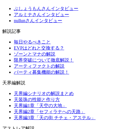
ぶしょうもんさんインタビュー
アルミナさんインタビュー
nullunさんインタビュー
解説記事
毎日やるべきこと
EVPはどれと交換する？
ゾーンとマナの解説
限界突破について徹底解説！
アーティファクトの解説
パーティ募集機能の解説！
天界編解説
天界編シナリオの解説まとめ
天装珠の性能と作り方
天界編1章「天空の大地」
天界編2章「セフィラナへの天路」
天界編3章「天の街 チチェ・アステル」
アストレア解説