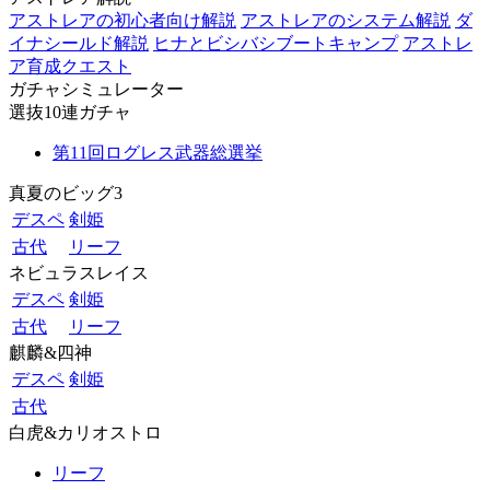
アストレアの初心者向け解説
アストレアのシステム解説
ダ
イナシールド解説
ヒナとビシバシブートキャンプ
アストレ
ア育成クエスト
ガチャシミュレーター
選抜10連ガチャ
第11回ログレス武器総選挙
真夏のビッグ3
デスペ
剣姫
古代
リーフ
ネビュラスレイス
デスペ
剣姫
古代
リーフ
麒麟&四神
デスペ
剣姫
古代
白虎&カリオストロ
リーフ