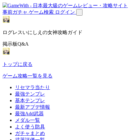
事前ガチャ
ゲーム検索
ログイン
ログレスいにしえの女神攻略ガイド
掲示板Q&A
トップに戻る
ゲーム攻略一覧を見る
リセマラ当たり
最強テンプレ
基本テンプレ
最新アプデ情報
最強Add武器
メダル一覧
よく使う防具
ガチャまとめ
武器評価一覧