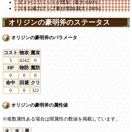
ダメージリミットが増加（最大+600%）
スキル威力アップ量が増加(最大+280%)
オリジンの豪明斧のステータス
オリジンの豪明斧のパラメータ
コスト
物攻
魔攻
5
4242
0
HP
物防
魔防
0
0
0
命中
回避
クリ
0
0
322
オリジンの豪明斧の属性値
※複数属性ある場合は闇属性の数値を掲載しています。
火
水
風