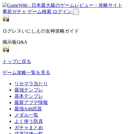
事前ガチャ
ゲーム検索
ログイン
ログレスいにしえの女神攻略ガイド
掲示板Q&A
トップに戻る
ゲーム攻略一覧を見る
リセマラ当たり
最強テンプレ
基本テンプレ
最新アプデ情報
最強Add武器
メダル一覧
よく使う防具
ガチャまとめ
武器評価一覧