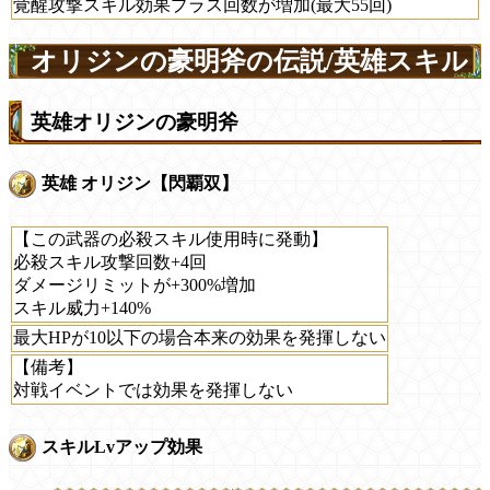
覚醒攻撃スキル効果プラス回数が増加(最大55回)
オリジンの豪明斧の伝説/英雄スキル
英雄オリジンの豪明斧
英雄 オリジン【閃覇双】
【この武器の必殺スキル使用時に発動】
必殺スキル攻撃回数+4回
ダメージリミットが+300%増加
スキル威力+140%
最大HPが10以下の場合本来の効果を発揮しない
【備考】
対戦イベントでは効果を発揮しない
スキルLvアップ効果