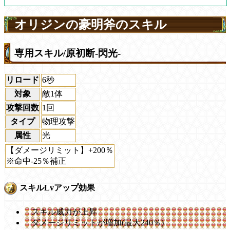
オリジンの豪明斧のスキル
専用スキル/原初断-閃光-
リロード
6秒
対象
敵1体
攻撃回数
1回
タイプ
物理攻撃
属性
光
【ダメージリミット】+200％
※命中-25％補正
スキルLvアップ効果
スキル威力が上昇
ダメージリミットが増加(最大240％)