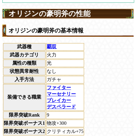
オリジンの豪明斧の性能
オリジンの豪明斧の基本情報
武器種
覇双
武器カテゴリ
火力
属性の種類
光
状態異常耐性
なし
入手方法
ガチャ
ファイター
マーセナリー
装備できる職業
ブレイカー
デスペラード
限界突破Rank
9
限界突破ボーナス1
物攻+300
限界突破ボーナス2
クリティカル+75