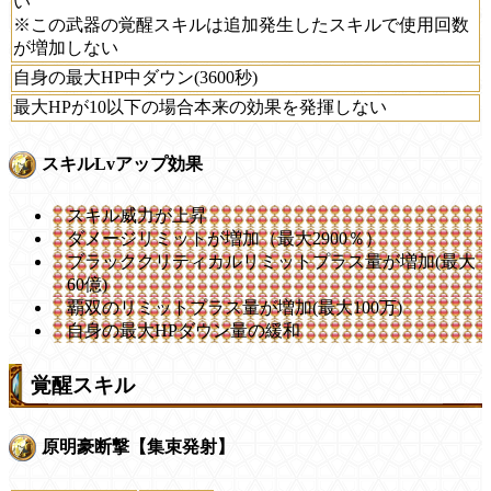
い
※この武器の覚醒スキルは追加発生したスキルで使用回数
が増加しない
自身の最大HP中ダウン(3600秒)
最大HPが10以下の場合本来の効果を発揮しない
スキルLvアップ効果
スキル威力が上昇
ダメージリミットが増加（最大2900％）
ブラッククリティカルリミットプラス量が増加(最大
60億)
覇双のリミットプラス量が増加(最大100万)
自身の最大HPダウン量の緩和
覚醒スキル
原明豪断撃【集束発射】