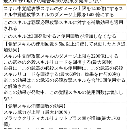
最大HPが10以下の場合本来の効果を発揮しない
スキル中覚醒攻撃スキルのダメージ上限を1400億にするス
キル中覚醒攻撃スキルのダメージ上限を1400億にする
このスキルは覇双必殺攻撃スキルに対する補助効果も適用
される
このスキルは3回発動すると使用回数が増加しなくなる
【覚醒スキルの使用回数を5回以上消費して発動したとき追
加効果】
スキル中覚醒攻撃スキルのダメージ上限を2200億にする
この武器の必殺スキルリロードを回復する(最大60秒)
自身に「この武器の必殺スキル使用時に、この武器の必殺
スキルリロードを回復する(最大60秒)」効果を付与(60秒)
※この効果はこの武器の必殺攻撃スキルを合計3回使用する
と解除される
※この効果が発動中、この覚醒スキルの使用回数は増加し
ない
【覚醒スキル消費回数の効果】
スキル威力が上昇（最大1400％）
ブラッククリティカルリミットプラス量が増加(最大1700
億)