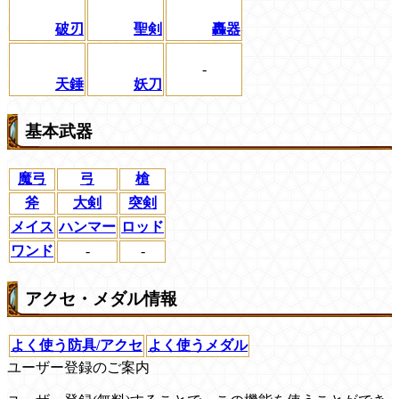
破刃
聖剣
轟器
-
天錘
妖刀
基本武器
魔弓
弓
槍
斧
大剣
突剣
メイス
ハンマー
ロッド
ワンド
-
-
アクセ・メダル情報
よく使う防具/アクセ
よく使うメダル
ユーザー登録のご案内