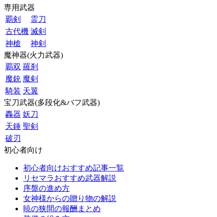
専用武器
覇剣
霊刀
古代機
滅剣
神槍
神剣
魔神器(火力武器)
覇双
羅刹
魔銃
魔剣
騎装
天翼
宝刀武器(多段化&バフ武器)
轟器
妖刀
天錘
聖剣
破刃
初心者向け
初心者向けおすすめ記事一覧
リセマラおすすめ武器解説
序盤の進め方
女神様からの贈り物の解説
暁の狭間の報酬まとめ