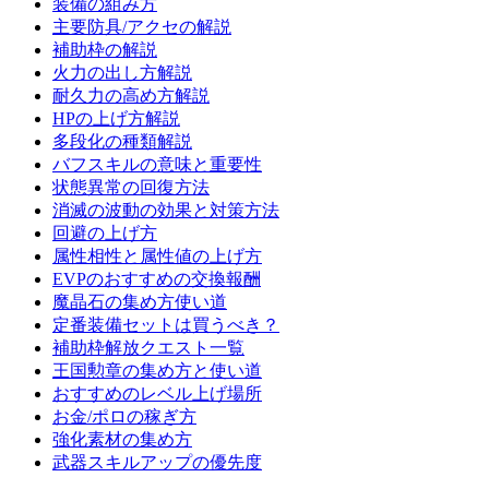
装備の組み方
主要防具/アクセの解説
補助枠の解説
火力の出し方解説
耐久力の高め方解説
HPの上げ方解説
多段化の種類解説
バフスキルの意味と重要性
状態異常の回復方法
消滅の波動の効果と対策方法
回避の上げ方
属性相性と属性値の上げ方
EVPのおすすめの交換報酬
魔晶石の集め方使い道
定番装備セットは買うべき？
補助枠解放クエスト一覧
王国勲章の集め方と使い道
おすすめのレベル上げ場所
お金/ポロの稼ぎ方
強化素材の集め方
武器スキルアップの優先度