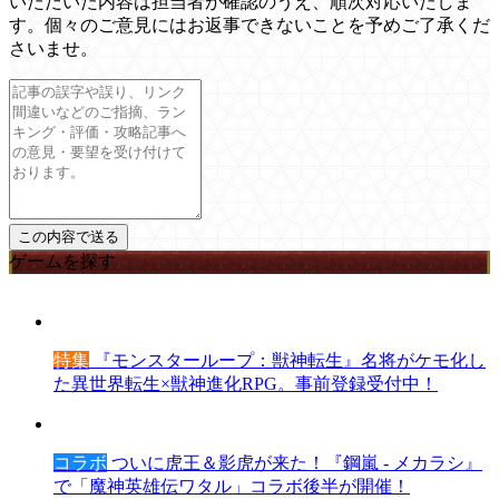
いただいた内容は担当者が確認のうえ、順次対応いたしま
す。個々のご意見にはお返事できないことを予めご了承くだ
さいませ。
ゲームを探す
特集
『モンスターループ：獣神転生』名将がケモ化し
た異世界転生×獣神進化RPG。事前登録受付中！
コラボ
ついに虎王＆影虎が来た！『鋼嵐 - メカラシ』
で「魔神英雄伝ワタル」コラボ後半が開催！