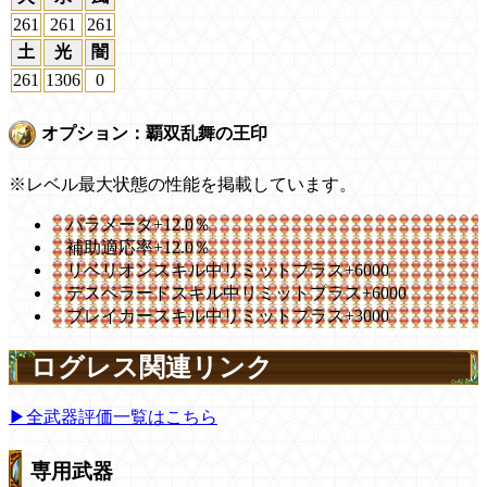
261
261
261
土
光
闇
261
1306
0
オプション：覇双乱舞の王印
※レベル最大状態の性能を掲載しています。
パラメータ+12.0％
補助適応率+12.0％
リベリオンスキル中リミットプラス+6000
デスペラードスキル中リミットプラス+6000
ブレイカースキル中リミットプラス+3000
ログレス関連リンク
▶全武器評価一覧はこちら
専用武器