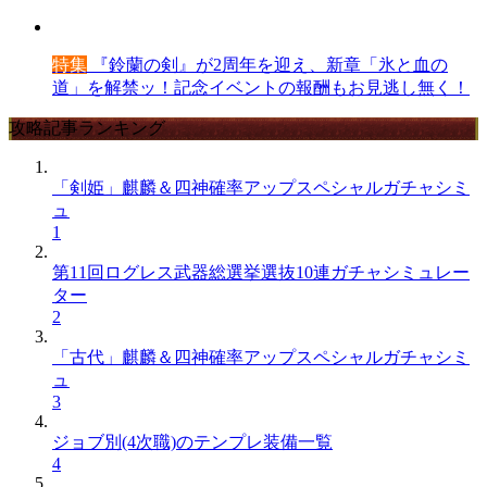
特集
『鈴蘭の剣』が2周年を迎え、新章「氷と血の
道」を解禁ッ！記念イベントの報酬もお見逃し無く！
攻略記事ランキング
「剣姫」麒麟＆四神確率アップスペシャルガチャシミ
ュ
1
第11回ログレス武器総選挙選抜10連ガチャシミュレー
ター
2
「古代」麒麟＆四神確率アップスペシャルガチャシミ
ュ
3
ジョブ別(4次職)のテンプレ装備一覧
4