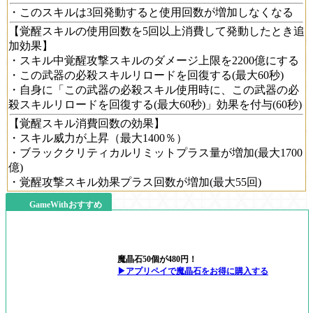
・このスキルは3回発動すると使用回数が増加しなくなる
【覚醒スキルの使用回数を5回以上消費して発動したとき追
加効果】
・スキル中覚醒攻撃スキルのダメージ上限を2200億にする
・この武器の必殺スキルリロードを回復する(最大60秒)
・自身に「この武器の必殺スキル使用時に、この武器の必
殺スキルリロードを回復する(最大60秒)」効果を付与(60秒)
【覚醒スキル消費回数の効果】
・スキル威力が上昇（最大1400％）
・ブラッククリティカルリミットプラス量が増加(最大1700
億)
・覚醒攻撃スキル効果プラス回数が増加(最大55回)
GameWithおすすめ
魔晶石50個が480円！
▶アプリペイで魔晶石をお得に購入する