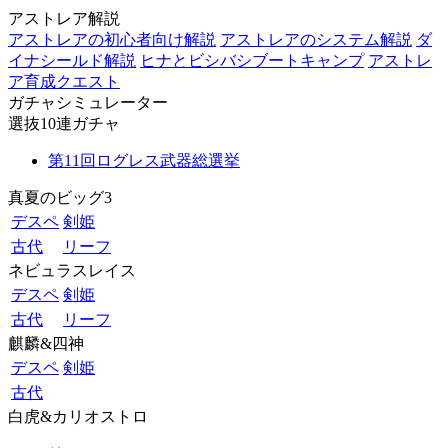
アストレア解説
アストレアの初心者向け解説
アストレアのシステム解説
ダ
イナシールド解説
ヒナとビシバシブートキャンプ
アストレ
ア育成クエスト
ガチャシミュレーター
選抜10連ガチャ
第11回ログレス武器総選挙
真夏のビッグ3
デスペ
剣姫
古代
リーフ
ネビュラスレイス
デスペ
剣姫
古代
リーフ
麒麟&四神
デスペ
剣姫
古代
白虎&カリオストロ