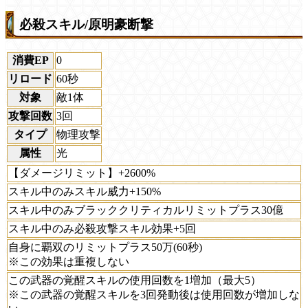
必殺スキル/原明豪断撃
消費EP
0
リロード
60秒
対象
敵1体
攻撃回数
3回
タイプ
物理攻撃
属性
光
【ダメージリミット】+2600%
スキル中のみスキル威力+150%
スキル中のみブラッククリティカルリミットプラス30億
スキル中のみ必殺攻撃スキル効果+5回
自身に覇双のリミットプラス50万(60秒)
※この効果は重複しない
この武器の覚醒スキルの使用回数を1増加（最大5）
※この武器の覚醒スキルを3回発動後は使用回数が増加しな