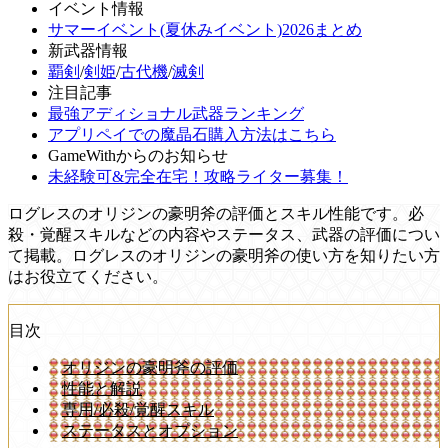
イベント情報
サマーイベント(夏休みイベント)2026まとめ
新武器情報
覇剣
/
剣姫
/
古代機
/
滅剣
注目記事
最強アディショナル武器ランキング
アプリペイでの魔晶石購入方法はこちら
GameWithからのお知らせ
未経験可&完全在宅！攻略ライター募集！
ログレスのオリジンの豪明斧の評価とスキル性能です。必
殺・覚醒スキルなどの内容やステータス、武器の評価につい
て掲載。ログレスのオリジンの豪明斧の使い方を知りたい方
はお役立てください。
目次
オリジンの豪明斧の評価
性能と解説
専用/必殺/覚醒スキル
ステータスとオプション