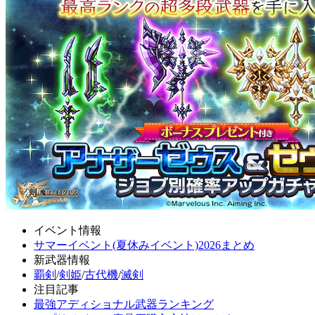
イベント情報
サマーイベント(夏休みイベント)2026まとめ
新武器情報
覇剣
/
剣姫
/
古代機
/
滅剣
注目記事
最強アディショナル武器ランキング