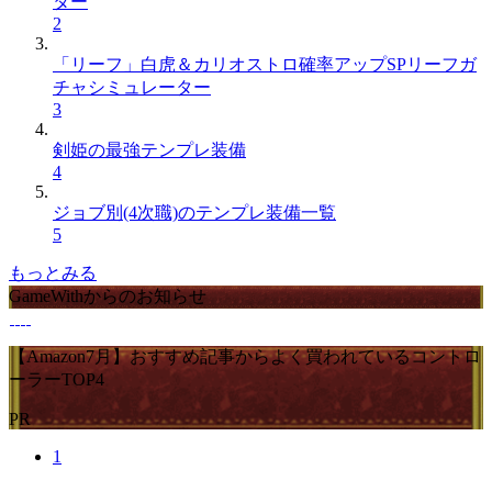
ター
2
「リーフ」白虎＆カリオストロ確率アップSPリーフガ
チャシミュレーター
3
剣姫の最強テンプレ装備
4
ジョブ別(4次職)のテンプレ装備一覧
5
もっとみる
GameWithからのお知らせ
【Amazon7月】おすすめ記事からよく買われているコントロ
ーラーTOP4
PR
1