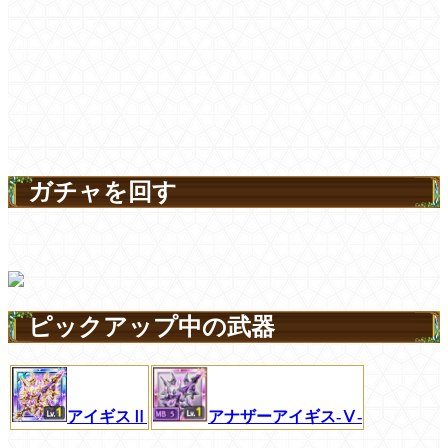
ガチャを回す
ピックアップ中の武器
アイギスⅡ
アナザーアイギス-Ⅴ-