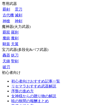
専用武器
覇剣
霊刀
古代機
滅剣
神槍
神剣
魔神器(火力武器)
覇双
羅刹
魔銃
魔剣
騎装
天翼
宝刀武器(多段化&バフ武器)
轟器
妖刀
天錘
聖剣
破刃
初心者向け
初心者向けおすすめ記事一覧
リセマラおすすめ武器解説
序盤の進め方
女神様からの贈り物の解説
暁の狭間の報酬まとめ