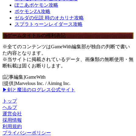
ぽこあポケモン攻略
ポケモンZA攻略
ゼルダの伝説 時のオカリナ攻略
スプラトゥーンレイダース攻略
当ゲームタイトルの権利表記
※全てのコンテンツはGameWith編集部が独自の判断で書い
た内容となります。
※当サイトに掲載されているデータ、画像類の無断使用・無
断転載は固くお断りします。
[記事編集]GameWith
[提供]Marvelous Inc. / Aiming Inc.
▶剣と魔法のログレス公式サイト
トップ
ヘルプ
運営会社
採用情報
利用規約
プライバシーポリシー