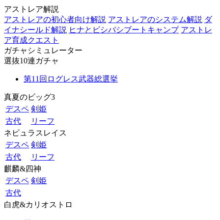
アストレア解説
アストレアの初心者向け解説
アストレアのシステム解説
ダ
イナシールド解説
ヒナとビシバシブートキャンプ
アストレ
ア育成クエスト
ガチャシミュレーター
選抜10連ガチャ
第11回ログレス武器総選挙
真夏のビッグ3
デスペ
剣姫
古代
リーフ
ネビュラスレイス
デスペ
剣姫
古代
リーフ
麒麟&四神
デスペ
剣姫
古代
白虎&カリオストロ