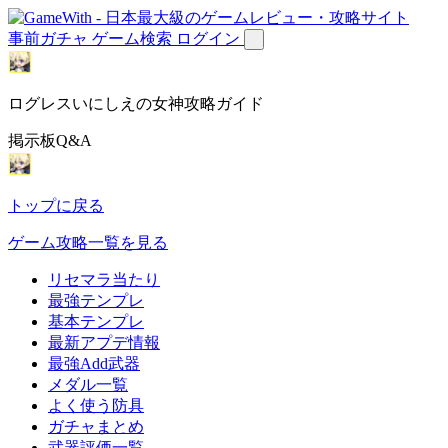
事前ガチャ
ゲーム検索
ログイン
ログレスいにしえの女神攻略ガイド
掲示板Q&A
トップに戻る
ゲーム攻略一覧を見る
リセマラ当たり
最強テンプレ
基本テンプレ
最新アプデ情報
最強Add武器
メダル一覧
よく使う防具
ガチャまとめ
武器評価一覧