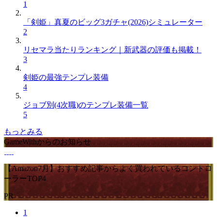
1
「剣姫」真夏のビッグ3ガチャ(2026)シミュレーター
2
リセマラ当たりランキング｜新武器の評価も掲載！
3
剣姫の最強テンプレ装備
4
ジョブ別(4次職)のテンプレ装備一覧
5
もっとみる
GameWithからのお知らせ
【Amazon7月】おすすめ記事からよく買われているコントロ
ーラーTOP4
PR
1