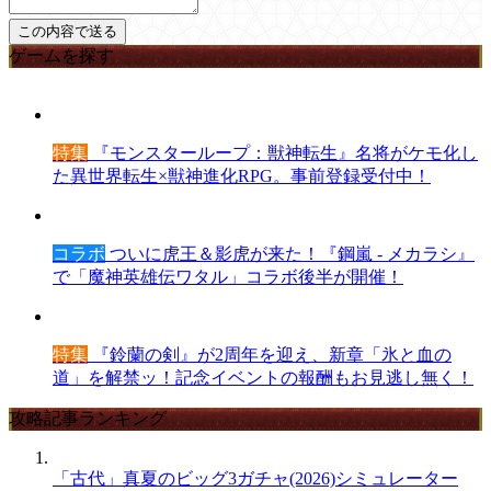
ゲームを探す
特集
『モンスターループ：獣神転生』名将がケモ化し
た異世界転生×獣神進化RPG。事前登録受付中！
コラボ
ついに虎王＆影虎が来た！『鋼嵐 - メカラシ』
で「魔神英雄伝ワタル」コラボ後半が開催！
特集
『鈴蘭の剣』が2周年を迎え、新章「氷と血の
道」を解禁ッ！記念イベントの報酬もお見逃し無く！
攻略記事ランキング
「古代」真夏のビッグ3ガチャ(2026)シミュレーター