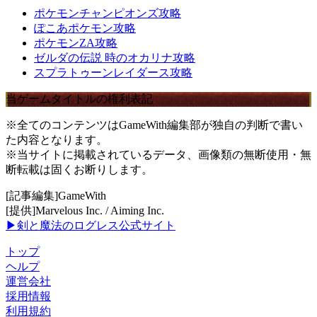
ポケモンチャンピオンズ攻略
ぽこあポケモン攻略
ポケモンZA攻略
ゼルダの伝説 時のオカリナ攻略
スプラトゥーンレイダース攻略
当ゲームタイトルの権利表記
※全てのコンテンツはGameWith編集部が独自の判断で書い
た内容となります。
※当サイトに掲載されているデータ、画像類の無断使用・無
断転載は固くお断りします。
[記事編集]GameWith
[提供]Marvelous Inc. / Aiming Inc.
▶剣と魔法のログレス公式サイト
トップ
ヘルプ
運営会社
採用情報
利用規約