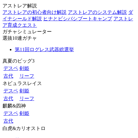
アストレア解説
アストレアの初心者向け解説
アストレアのシステム解説
ダ
イナシールド解説
ヒナとビシバシブートキャンプ
アストレ
ア育成クエスト
ガチャシミュレーター
選抜10連ガチャ
第11回ログレス武器総選挙
真夏のビッグ3
デスペ
剣姫
古代
リーフ
ネビュラスレイス
デスペ
剣姫
古代
リーフ
麒麟&四神
デスペ
剣姫
古代
白虎&カリオストロ