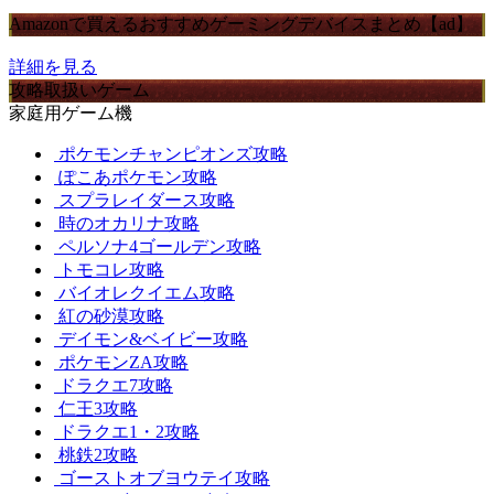
Amazonで買えるおすすめゲーミングデバイスまとめ【ad】
詳細を見る
攻略取扱いゲーム
家庭用ゲーム機
ポケモンチャンピオンズ攻略
ぽこあポケモン攻略
スプラレイダース攻略
時のオカリナ攻略
ペルソナ4ゴールデン攻略
トモコレ攻略
バイオレクイエム攻略
紅の砂漠攻略
デイモン&ベイビー攻略
ポケモンZA攻略
ドラクエ7攻略
仁王3攻略
ドラクエ1・2攻略
桃鉄2攻略
ゴーストオブヨウテイ攻略