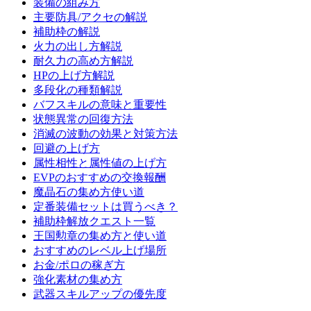
装備の組み方
主要防具/アクセの解説
補助枠の解説
火力の出し方解説
耐久力の高め方解説
HPの上げ方解説
多段化の種類解説
バフスキルの意味と重要性
状態異常の回復方法
消滅の波動の効果と対策方法
回避の上げ方
属性相性と属性値の上げ方
EVPのおすすめの交換報酬
魔晶石の集め方使い道
定番装備セットは買うべき？
補助枠解放クエスト一覧
王国勲章の集め方と使い道
おすすめのレベル上げ場所
お金/ポロの稼ぎ方
強化素材の集め方
武器スキルアップの優先度