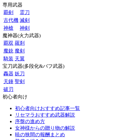
専用武器
覇剣
霊刀
古代機
滅剣
神槍
神剣
魔神器(火力武器)
覇双
羅刹
魔銃
魔剣
騎装
天翼
宝刀武器(多段化&バフ武器)
轟器
妖刀
天錘
聖剣
破刃
初心者向け
初心者向けおすすめ記事一覧
リセマラおすすめ武器解説
序盤の進め方
女神様からの贈り物の解説
暁の狭間の報酬まとめ