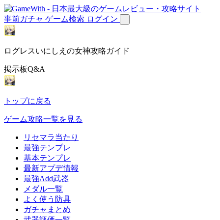
事前ガチャ
ゲーム検索
ログイン
ログレスいにしえの女神攻略ガイド
掲示板Q&A
トップに戻る
ゲーム攻略一覧を見る
リセマラ当たり
最強テンプレ
基本テンプレ
最新アプデ情報
最強Add武器
メダル一覧
よく使う防具
ガチャまとめ
武器評価一覧