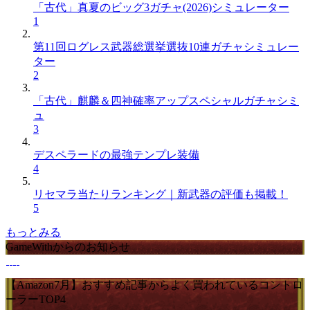
「古代」真夏のビッグ3ガチャ(2026)シミュレーター
1
第11回ログレス武器総選挙選抜10連ガチャシミュレー
ター
2
「古代」麒麟＆四神確率アップスペシャルガチャシミ
ュ
3
デスペラードの最強テンプレ装備
4
リセマラ当たりランキング｜新武器の評価も掲載！
5
もっとみる
GameWithからのお知らせ
【Amazon7月】おすすめ記事からよく買われているコントロ
ーラーTOP4