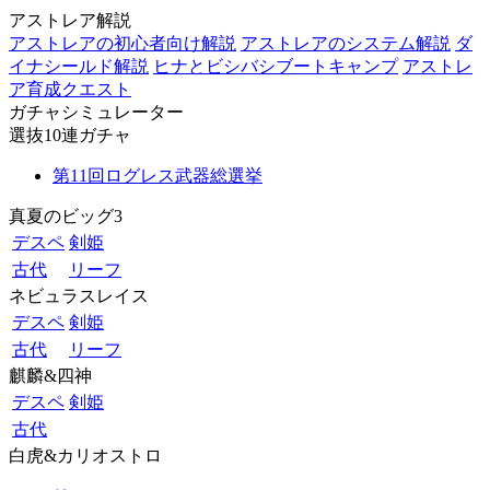
アストレア解説
アストレアの初心者向け解説
アストレアのシステム解説
ダ
イナシールド解説
ヒナとビシバシブートキャンプ
アストレ
ア育成クエスト
ガチャシミュレーター
選抜10連ガチャ
第11回ログレス武器総選挙
真夏のビッグ3
デスペ
剣姫
古代
リーフ
ネビュラスレイス
デスペ
剣姫
古代
リーフ
麒麟&四神
デスペ
剣姫
古代
白虎&カリオストロ