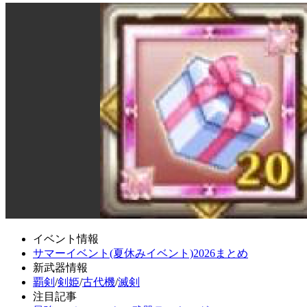
イベント情報
サマーイベント(夏休みイベント)2026まとめ
新武器情報
覇剣
/
剣姫
/
古代機
/
滅剣
注目記事