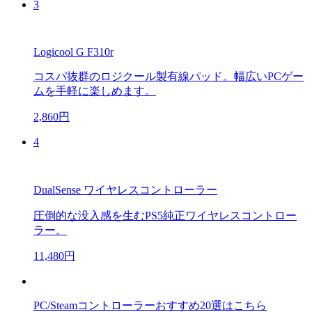
3
Logicool G F310r
コスパ抜群のロジクール製有線パッド。幅広いPCゲー
ムを手軽に楽しめます。
2,860円
4
DualSense ワイヤレスコントローラー
圧倒的な没入感を生むPS5純正ワイヤレスコントロー
ラー。
11,480円
PC/Steamコントローラーおすすめ20選はこちら