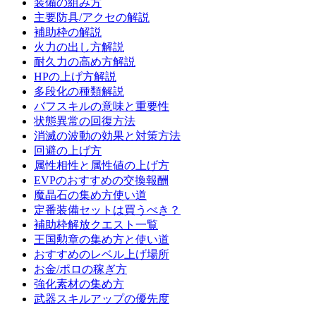
装備の組み方
主要防具/アクセの解説
補助枠の解説
火力の出し方解説
耐久力の高め方解説
HPの上げ方解説
多段化の種類解説
バフスキルの意味と重要性
状態異常の回復方法
消滅の波動の効果と対策方法
回避の上げ方
属性相性と属性値の上げ方
EVPのおすすめの交換報酬
魔晶石の集め方使い道
定番装備セットは買うべき？
補助枠解放クエスト一覧
王国勲章の集め方と使い道
おすすめのレベル上げ場所
お金/ポロの稼ぎ方
強化素材の集め方
武器スキルアップの優先度