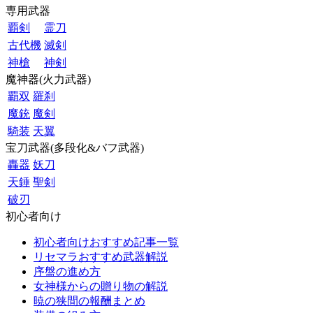
専用武器
覇剣
霊刀
古代機
滅剣
神槍
神剣
魔神器(火力武器)
覇双
羅刹
魔銃
魔剣
騎装
天翼
宝刀武器(多段化&バフ武器)
轟器
妖刀
天錘
聖剣
破刃
初心者向け
初心者向けおすすめ記事一覧
リセマラおすすめ武器解説
序盤の進め方
女神様からの贈り物の解説
暁の狭間の報酬まとめ