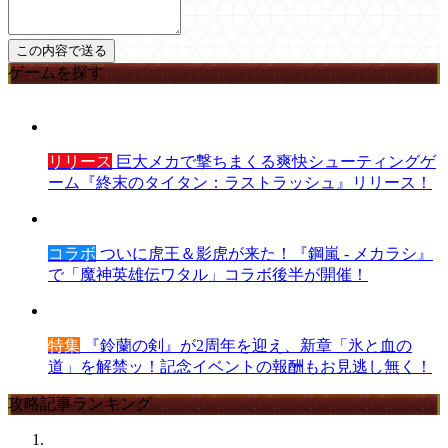
ゲームを探す
リリース
巨大メカで撃ちまくる爽快シューティングゲ
ーム『終末のタイタン：ラストラッシュ』リリース！
コラボ
ついに虎王＆影虎が来た！『鋼嵐 - メカラシ』
で「魔神英雄伝ワタル」コラボ後半が開催！
特集
『鈴蘭の剣』が2周年を迎え、新章「氷と血の
道」を解禁ッ！記念イベントの報酬もお見逃し無く！
攻略記事ランキング