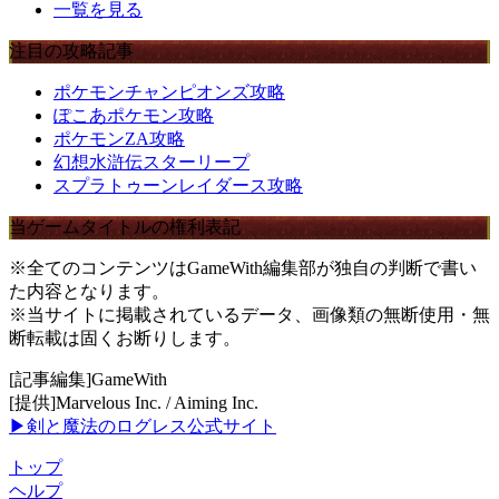
一覧を見る
注目の攻略記事
ポケモンチャンピオンズ攻略
ぽこあポケモン攻略
ポケモンZA攻略
幻想水滸伝スターリープ
スプラトゥーンレイダース攻略
当ゲームタイトルの権利表記
※全てのコンテンツはGameWith編集部が独自の判断で書い
た内容となります。
※当サイトに掲載されているデータ、画像類の無断使用・無
断転載は固くお断りします。
[記事編集]GameWith
[提供]Marvelous Inc. / Aiming Inc.
▶剣と魔法のログレス公式サイト
トップ
ヘルプ