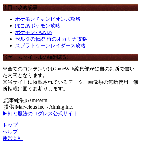
注目の攻略記事
ポケモンチャンピオンズ攻略
ぽこあポケモン攻略
ポケモンZA攻略
ゼルダの伝説 時のオカリナ攻略
スプラトゥーンレイダース攻略
当ゲームタイトルの権利表記
※全てのコンテンツはGameWith編集部が独自の判断で書い
た内容となります。
※当サイトに掲載されているデータ、画像類の無断使用・無
断転載は固くお断りします。
[記事編集]GameWith
[提供]Marvelous Inc. / Aiming Inc.
▶剣と魔法のログレス公式サイト
トップ
ヘルプ
運営会社