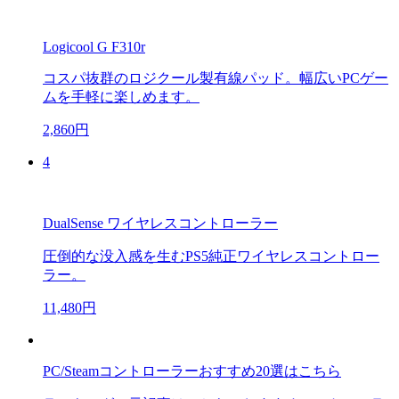
Logicool G F310r
コスパ抜群のロジクール製有線パッド。幅広いPCゲー
ムを手軽に楽しめます。
2,860円
4
DualSense ワイヤレスコントローラー
圧倒的な没入感を生むPS5純正ワイヤレスコントロー
ラー。
11,480円
PC/Steamコントローラーおすすめ20選はこちら