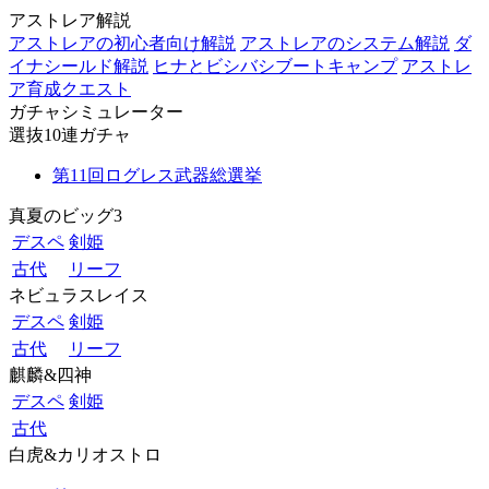
アストレア解説
アストレアの初心者向け解説
アストレアのシステム解説
ダ
イナシールド解説
ヒナとビシバシブートキャンプ
アストレ
ア育成クエスト
ガチャシミュレーター
選抜10連ガチャ
第11回ログレス武器総選挙
真夏のビッグ3
デスペ
剣姫
古代
リーフ
ネビュラスレイス
デスペ
剣姫
古代
リーフ
麒麟&四神
デスペ
剣姫
古代
白虎&カリオストロ