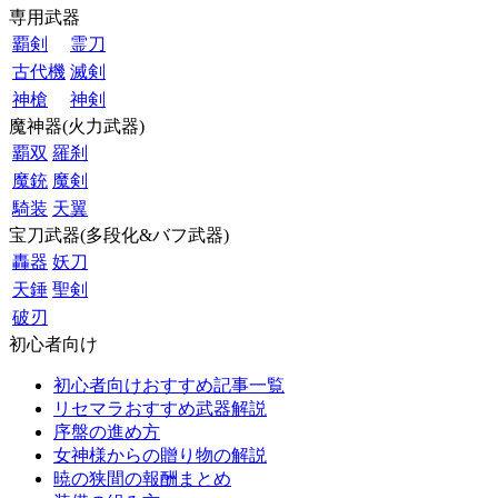
専用武器
覇剣
霊刀
古代機
滅剣
神槍
神剣
魔神器(火力武器)
覇双
羅刹
魔銃
魔剣
騎装
天翼
宝刀武器(多段化&バフ武器)
轟器
妖刀
天錘
聖剣
破刃
初心者向け
初心者向けおすすめ記事一覧
リセマラおすすめ武器解説
序盤の進め方
女神様からの贈り物の解説
暁の狭間の報酬まとめ