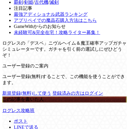
覇剣
/
剣姫
/
古代機
/
滅剣
注目記事
最強アディショナル武器ランキング
アプリペイでの魔晶石購入方法はこちら
GameWithからのお知らせ
未経験可&完全在宅！攻略ライター募集！
ログレスの「デスペ」ニヴルヘイム＆魔王確率アップガチャ
シミュレーターです。ガチャを引く前の運試しにぜひどう
ぞ！
ユーザー登録のご案内
ユーザー登録(無料)することで、この機能を使うことができ
ます。
新規登録(無料)して使う
登録済みの方はログイン
この記事を書いた人
ログレス攻略班
ポスト
LINEで送る