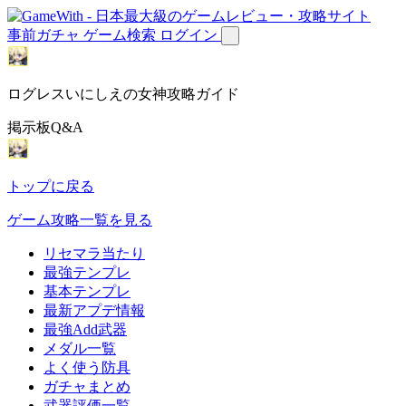
事前ガチャ
ゲーム検索
ログイン
ログレスいにしえの女神攻略ガイド
掲示板Q&A
トップに戻る
ゲーム攻略一覧を見る
リセマラ当たり
最強テンプレ
基本テンプレ
最新アプデ情報
最強Add武器
メダル一覧
よく使う防具
ガチャまとめ
武器評価一覧