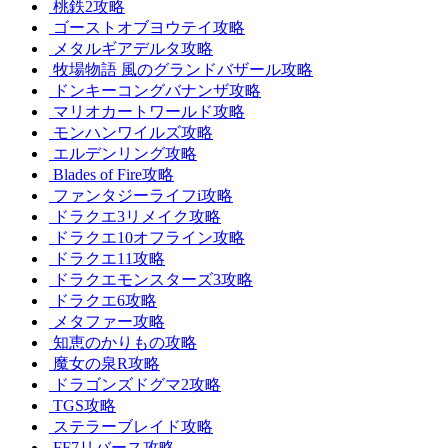
桃鉄2攻略
ゴーストオブヨウテイ攻略
メタルギアデルタ攻略
牧場物語 風のグランドバザール攻略
ドンキーコングバナンザ攻略
マリオカートワールド攻略
モンハンワイルズ攻略
エルデンリング攻略
Blades of Fire攻略
ファンタジーライフi攻略
ドラクエ3リメイク攻略
ドラクエ10オフライン攻略
ドラクエ11攻略
ドラクエモンスターズ3攻略
ドラクエ6攻略
メタファー攻略
知恵のかりもの攻略
魔女の泉R攻略
ドラゴンズドグマ2攻略
TGS攻略
ステラーブレイド攻略
FF7リバース攻略