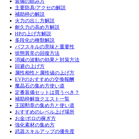
装備の組み方
主要防具/アクセの解説
補助枠の解説
火力の出し方解説
耐久力の高め方解説
HPの上げ方解説
多段化の種類解説
バフスキルの意味と重要性
状態異常の回復方法
消滅の波動の効果と対策方法
回避の上げ方
属性相性と属性値の上げ方
EVPのおすすめの交換報酬
魔晶石の集め方使い道
定番装備セットは買うべき？
補助枠解放クエスト一覧
王国勲章の集め方と使い道
おすすめのレベル上げ場所
お金/ポロの稼ぎ方
強化素材の集め方
武器スキルアップの優先度