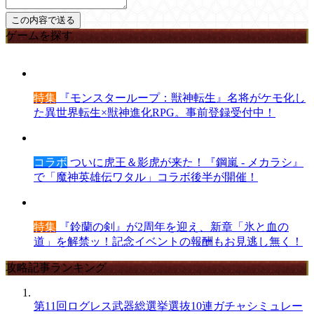
ゲームを探す
特集
『モンスターループ：獣神転生』名将がケモ化し
た異世界転生×獣神進化RPG。事前登録受付中！
コラボ
ついに虎王＆影虎が来た！『鋼嵐 - メカラシ』
で「魔神英雄伝ワタル」コラボ後半が開催！
特集
『鈴蘭の剣』が2周年を迎え、新章「氷と血の
道」を解禁ッ！記念イベントの報酬もお見逃し無く！
攻略記事ランキング
第11回ログレス武器総選挙選抜10連ガチャシミュレー