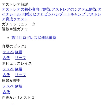
アストレア解説
アストレアの初心者向け解説
アストレアのシステム解説
ダ
イナシールド解説
ヒナとビシバシブートキャンプ
アストレ
ア育成クエスト
ガチャシミュレーター
選抜10連ガチャ
第11回ログレス武器総選挙
真夏のビッグ3
デスペ
剣姫
古代
リーフ
ネビュラスレイス
デスペ
剣姫
古代
リーフ
麒麟&四神
デスペ
剣姫
古代
白虎&カリオストロ