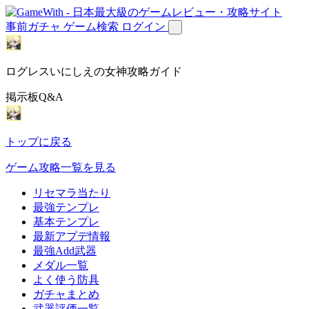
事前ガチャ
ゲーム検索
ログイン
ログレスいにしえの女神攻略ガイド
掲示板Q&A
トップに戻る
ゲーム攻略一覧を見る
リセマラ当たり
最強テンプレ
基本テンプレ
最新アプデ情報
最強Add武器
メダル一覧
よく使う防具
ガチャまとめ
武器評価一覧