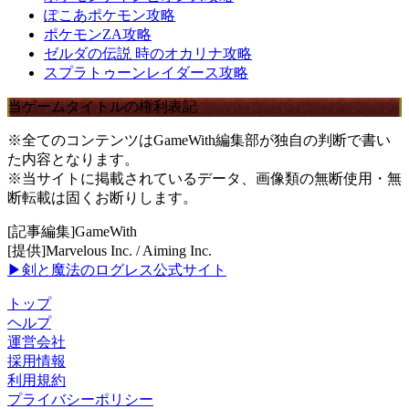
ぽこあポケモン攻略
ポケモンZA攻略
ゼルダの伝説 時のオカリナ攻略
スプラトゥーンレイダース攻略
当ゲームタイトルの権利表記
※全てのコンテンツはGameWith編集部が独自の判断で書い
た内容となります。
※当サイトに掲載されているデータ、画像類の無断使用・無
断転載は固くお断りします。
[記事編集]GameWith
[提供]Marvelous Inc. / Aiming Inc.
▶剣と魔法のログレス公式サイト
トップ
ヘルプ
運営会社
採用情報
利用規約
プライバシーポリシー