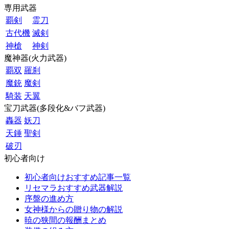
専用武器
覇剣
霊刀
古代機
滅剣
神槍
神剣
魔神器(火力武器)
覇双
羅刹
魔銃
魔剣
騎装
天翼
宝刀武器(多段化&バフ武器)
轟器
妖刀
天錘
聖剣
破刃
初心者向け
初心者向けおすすめ記事一覧
リセマラおすすめ武器解説
序盤の進め方
女神様からの贈り物の解説
暁の狭間の報酬まとめ