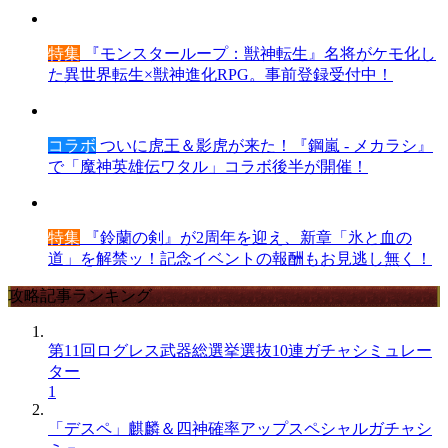
特集
『モンスターループ：獣神転生』名将がケモ化し
た異世界転生×獣神進化RPG。事前登録受付中！
コラボ
ついに虎王＆影虎が来た！『鋼嵐 - メカラシ』
で「魔神英雄伝ワタル」コラボ後半が開催！
特集
『鈴蘭の剣』が2周年を迎え、新章「氷と血の
道」を解禁ッ！記念イベントの報酬もお見逃し無く！
攻略記事ランキング
第11回ログレス武器総選挙選抜10連ガチャシミュレー
ター
1
「デスペ」麒麟＆四神確率アップスペシャルガチャシ