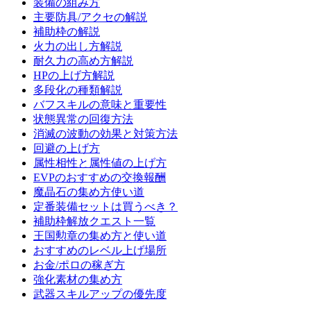
装備の組み方
主要防具/アクセの解説
補助枠の解説
火力の出し方解説
耐久力の高め方解説
HPの上げ方解説
多段化の種類解説
バフスキルの意味と重要性
状態異常の回復方法
消滅の波動の効果と対策方法
回避の上げ方
属性相性と属性値の上げ方
EVPのおすすめの交換報酬
魔晶石の集め方使い道
定番装備セットは買うべき？
補助枠解放クエスト一覧
王国勲章の集め方と使い道
おすすめのレベル上げ場所
お金/ポロの稼ぎ方
強化素材の集め方
武器スキルアップの優先度