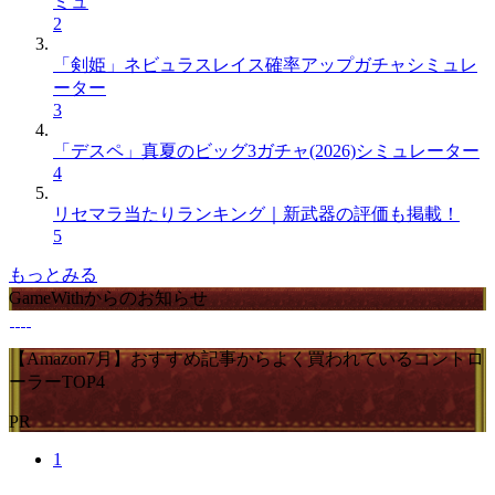
ミュ
2
「剣姫」ネビュラスレイス確率アップガチャシミュレ
ーター
3
「デスペ」真夏のビッグ3ガチャ(2026)シミュレーター
4
リセマラ当たりランキング｜新武器の評価も掲載！
5
もっとみる
GameWithからのお知らせ
【Amazon7月】おすすめ記事からよく買われているコントロ
ーラーTOP4
PR
1