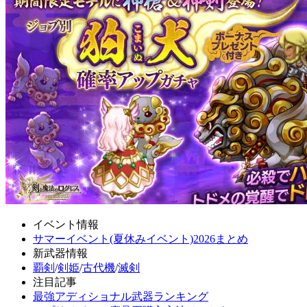
イベント情報
サマーイベント(夏休みイベント)2026まとめ
新武器情報
覇剣
/
剣姫
/
古代機
/
滅剣
注目記事
最強アディショナル武器ランキング