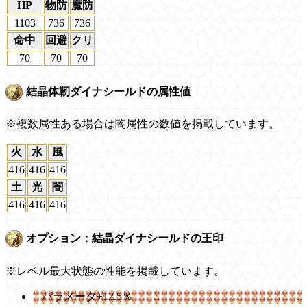
HP
物防
魔防
1103
736
736
命中
回避
クリ
70
70
70
結晶体靭ダイナシールドの属性値
※複数属性ある場合は闇属性の数値を掲載しています。
火
水
風
416
416
416
土
光
闇
416
416
416
オプション：結晶ダイナシールドの王印
※レベル最大状態の性能を掲載しています。
パラメータ+12.5％