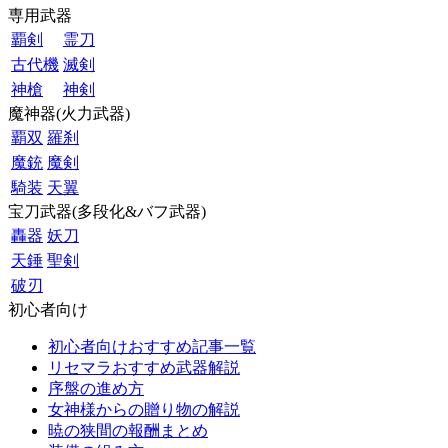
専用武器
覇剣
霊刀
古代機
滅剣
神槍
神剣
魔神器(火力武器)
覇双
羅刹
魔銃
魔剣
騎装
天翼
宝刀武器(多段化&バフ武器)
轟器
妖刀
天錘
聖剣
破刃
初心者向け
初心者向けおすすめ記事一覧
リセマラおすすめ武器解説
序盤の進め方
女神様からの贈り物の解説
暁の狭間の報酬まとめ