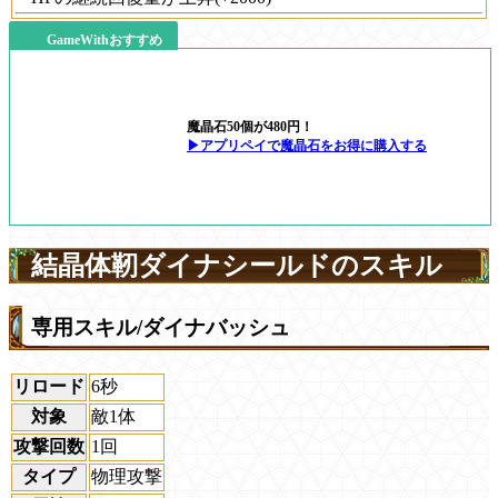
GameWithおすすめ
魔晶石50個が480円！
▶アプリペイで魔晶石をお得に購入する
結晶体靭ダイナシールドのスキル
専用スキル/ダイナバッシュ
リロード
6秒
対象
敵1体
攻撃回数
1回
タイプ
物理攻撃