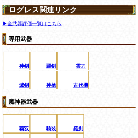
ログレス関連リンク
▶全武器評価一覧はこちら
専用武器
神剣
覇剣
霊刀
滅剣
神槍
古代機
魔神器武器
覇双
騎装
羅刹