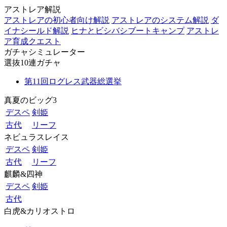
アストレア解説
アストレアの初心者向け解説
アストレアのシステム解説
ダ
イナシールド解説
ヒナとビシバシブートキャンプ
アストレ
ア育成クエスト
ガチャシミュレーター
選抜10連ガチャ
第11回ログレス武器総選挙
真夏のビッグ3
デスペ
剣姫
古代
リーフ
ネビュラスレイス
デスペ
剣姫
古代
リーフ
麒麟&四神
デスペ
剣姫
古代
白虎&カリオストロ