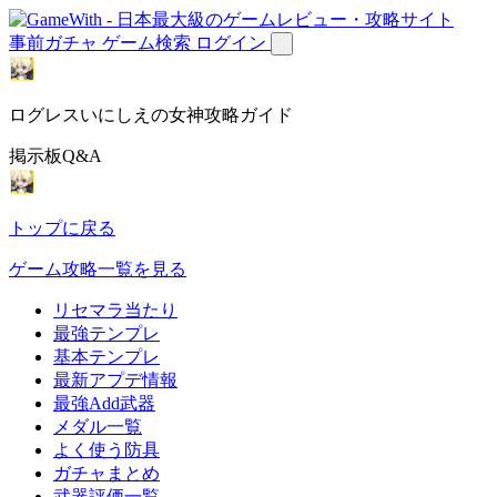
事前ガチャ
ゲーム検索
ログイン
ログレスいにしえの女神攻略ガイド
掲示板Q&A
トップに戻る
ゲーム攻略一覧を見る
リセマラ当たり
最強テンプレ
基本テンプレ
最新アプデ情報
最強Add武器
メダル一覧
よく使う防具
ガチャまとめ
武器評価一覧