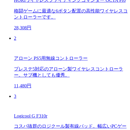
HORIワイヤレスファイティングコマンダー OCTA Pro
格闘ゲームに最適な6ボタン配置の高性能ワイヤレスコ
ントローラーです。
28,308円
2
アローン PS5用無線コントローラー
プレステ5対応のアローン製ワイヤレスコントローラ
ー。サブ機としても優秀。
11,480円
3
Logicool G F310r
コスパ抜群のロジクール製有線パッド。幅広いPCゲー