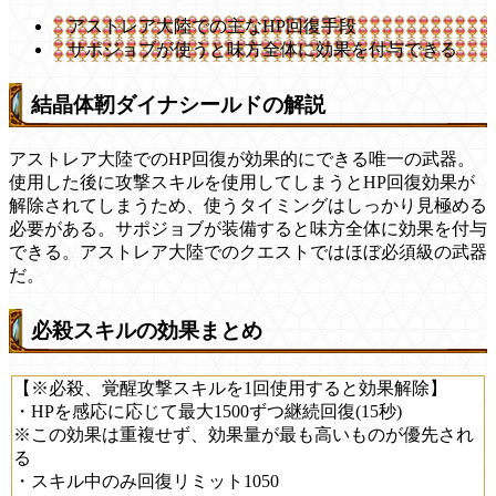
アストレア大陸での主なHP回復手段
サポジョブが使うと味方全体に効果を付与できる
結晶体靭ダイナシールドの解説
アストレア大陸でのHP回復が効果的にできる唯一の武器。
使用した後に攻撃スキルを使用してしまうとHP回復効果が
解除されてしまうため、使うタイミングはしっかり見極める
必要がある。サポジョブが装備すると味方全体に効果を付与
できる。アストレア大陸でのクエストではほぼ必須級の武器
だ。
必殺スキルの効果まとめ
【※必殺、覚醒攻撃スキルを1回使用すると効果解除】
・HPを感応に応じて最大1500ずつ継続回復(15秒)
※この効果は重複せず、効果量が最も高いものが優先され
る
・スキル中のみ回復リミット1050