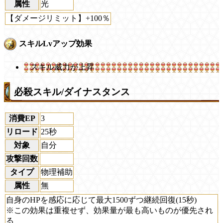
属性
光
【ダメージリミット】+100％
スキルLvアップ効果
スキル威力が上昇
必殺スキル/ダイナスタンス
消費EP
3
リロード
25秒
対象
自分
攻撃回数
タイプ
物理補助
属性
無
自身のHPを感応に応じて最大1500ずつ継続回復(15秒)
※この効果は重複せず、効果量が最も高いものが優先され
る