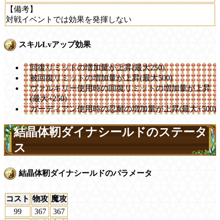
【備考】
対戦イベントでは効果を発揮しない
スキルLvアップ効果
回復リミットの増加量が上昇(最大250)
被回復リミットの増加量が上昇(最大500)
ヴァルキリー使用時の回復リミットの増加量が上昇
(最大+250)
ガーディアン使用時の忍耐の増加量が上昇(最大+500)
結晶体靭ダイナシールドのステータ
ス
結晶体靭ダイナシールドのパラメータ
コスト
物攻
魔攻
99
367
367