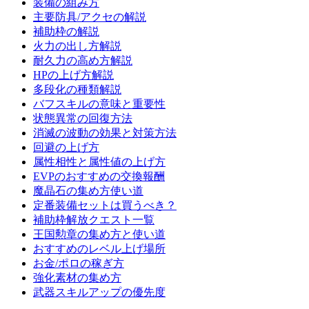
装備の組み方
主要防具/アクセの解説
補助枠の解説
火力の出し方解説
耐久力の高め方解説
HPの上げ方解説
多段化の種類解説
バフスキルの意味と重要性
状態異常の回復方法
消滅の波動の効果と対策方法
回避の上げ方
属性相性と属性値の上げ方
EVPのおすすめの交換報酬
魔晶石の集め方使い道
定番装備セットは買うべき？
補助枠解放クエスト一覧
王国勲章の集め方と使い道
おすすめのレベル上げ場所
お金/ポロの稼ぎ方
強化素材の集め方
武器スキルアップの優先度