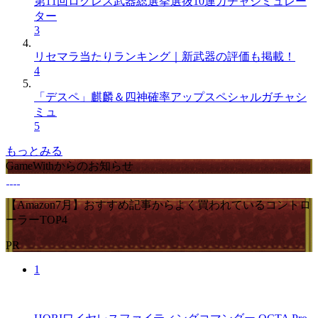
第11回ログレス武器総選挙選抜10連ガチャシミュレー
ター
3
リセマラ当たりランキング｜新武器の評価も掲載！
4
「デスペ」麒麟＆四神確率アップスペシャルガチャシ
ミュ
5
もっとみる
GameWithからのお知らせ
【Amazon7月】おすすめ記事からよく買われているコントロ
ーラーTOP4
PR
1