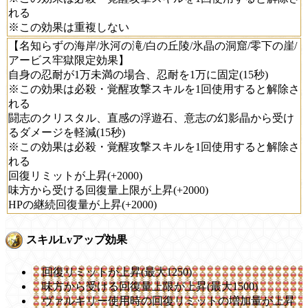
れる
※この効果は重複しない
【名知らずの海岸/氷河の滝/白の丘陵/氷晶の洞窟/零下の崖/
アービス牢獄限定効果】
自身の忍耐が1万未満の場合、忍耐を1万に固定(15秒)
※この効果は必殺・覚醒攻撃スキルを1回使用すると解除さ
れる
闘志のクリスタル、直感の浮遊石、意志の幻影晶から受け
るダメージを軽減(15秒)
※この効果は必殺・覚醒攻撃スキルを1回使用すると解除さ
れる
回復リミットが上昇(+2000)
味方から受ける回復量上限が上昇(+2000)
HPの継続回復量が上昇(+2000)
スキルLvアップ効果
回復リミットが上昇(最大1250)
味方から受ける回復量上限が上昇(最大1500)
ヴァルキリー使用時の回復リミットの増加量が上昇