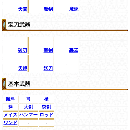
天翼
魔剣
魔銃
宝刀武器
破刃
聖剣
轟器
-
天錘
妖刀
基本武器
魔弓
弓
槍
斧
大剣
突剣
メイス
ハンマー
ロッド
ワンド
-
-