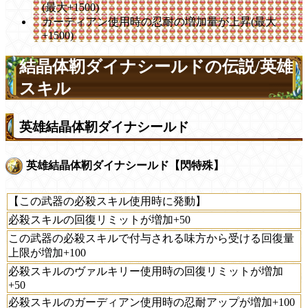
(最大+1500)
ガーディアン使用時の忍耐の増加量が上昇(最大
+1500)
結晶体靭ダイナシールドの伝説/英雄
スキル
英雄結晶体靭ダイナシールド
英雄結晶体靭ダイナシールド【閃特殊】
【この武器の必殺スキル使用時に発動】
必殺スキルの回復リミットが増加+50
この武器の必殺スキルで付与される味方から受ける回復量
上限が増加+100
必殺スキルのヴァルキリー使用時の回復リミットが増加
+50
必殺スキルのガーディアン使用時の忍耐アップが増加+100