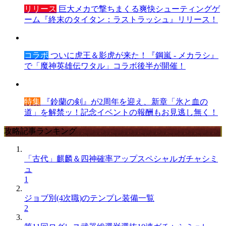
リリース
巨大メカで撃ちまくる爽快シューティングゲ
ーム『終末のタイタン：ラストラッシュ』リリース！
コラボ
ついに虎王＆影虎が来た！『鋼嵐 - メカラシ』
で「魔神英雄伝ワタル」コラボ後半が開催！
特集
『鈴蘭の剣』が2周年を迎え、新章「氷と血の
道」を解禁ッ！記念イベントの報酬もお見逃し無く！
攻略記事ランキング
「古代」麒麟＆四神確率アップスペシャルガチャシミ
ュ
1
ジョブ別(4次職)のテンプレ装備一覧
2