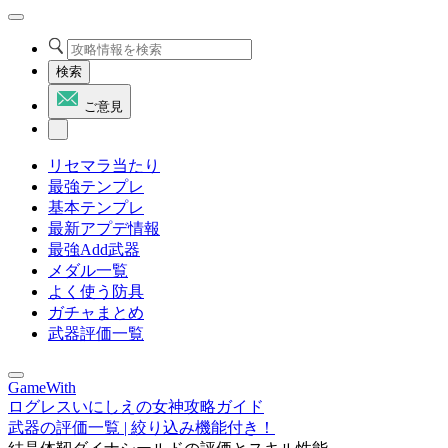
検索
ご意見
リセマラ当たり
最強テンプレ
基本テンプレ
最新アプデ情報
最強Add武器
メダル一覧
よく使う防具
ガチャまとめ
武器評価一覧
GameWith
ログレスいにしえの女神攻略ガイド
武器の評価一覧 | 絞り込み機能付き！