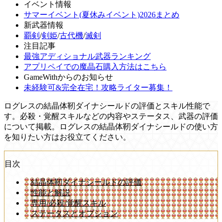
イベント情報
サマーイベント(夏休みイベント)2026まとめ
新武器情報
覇剣
/
剣姫
/
古代機
/
滅剣
注目記事
最強アディショナル武器ランキング
アプリペイでの魔晶石購入方法はこちら
GameWithからのお知らせ
未経験可&完全在宅！攻略ライター募集！
ログレスの結晶体靭ダイナシールドの評価とスキル性能で
す。必殺・覚醒スキルなどの内容やステータス、武器の評価
について掲載。ログレスの結晶体靭ダイナシールドの使い方
を知りたい方はお役立てください。
目次
結晶体靭ダイナシールドの評価
性能と解説
専用/必殺/覚醒スキル
ステータスとオプション