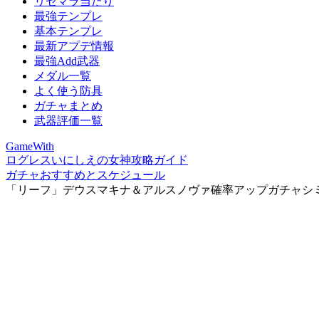
リセマラ当たり
最強テンプレ
基本テンプレ
最新アプデ情報
最強Add武器
メダル一覧
よく使う防具
ガチャまとめ
武器評価一覧
GameWith
ログレスいにしえの女神攻略ガイド
ガチャおすすめとスケジュール
「リーフ」デウスマキナ＆アルスノヴァ確率アップガチャシ