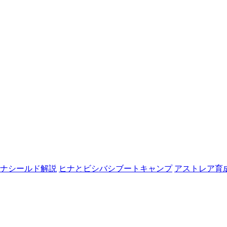
ナシールド解説
ヒナとビシバシブートキャンプ
アストレア育