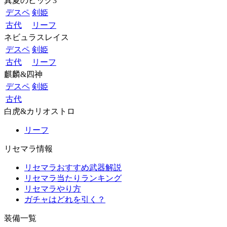
真夏のビッグ3
デスペ
剣姫
古代
リーフ
ネビュラスレイス
デスペ
剣姫
古代
リーフ
麒麟&四神
デスペ
剣姫
古代
白虎&カリオストロ
リーフ
リセマラ情報
リセマラおすすめ武器解説
リセマラ当たりランキング
リセマラやり方
ガチャはどれを引く？
装備一覧