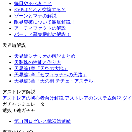
毎日やるべきこと
EVPはどれと交換する？
ゾーンとマナの解説
限界突破について徹底解説！
アーティファクトの解説
パーティ募集機能の解説！
天界編解説
天界編シナリオの解説まとめ
天装珠の性能と作り方
天界編1章「天空の大地」
天界編2章「セフィラナへの天路」
天界編3章「天の街 チチェ・アステル」
アストレア解説
アストレアの初心者向け解説
アストレアのシステム解説
ダイ
ガチャシミュレーター
選抜10連ガチャ
第11回ログレス武器総選挙