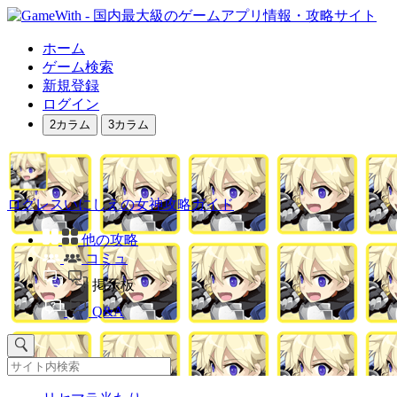
ホーム
ゲーム検索
新規登録
ログイン
2カラム
3カラム
ログレスいにしえの女神攻略ガイド
他の攻略
コミュ
掲示板
Q&A