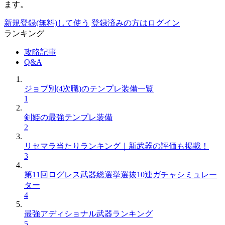
ます。
新規登録(無料)して使う
登録済みの方はログイン
ランキング
攻略記事
Q&A
ジョブ別(4次職)のテンプレ装備一覧
1
剣姫の最強テンプレ装備
2
リセマラ当たりランキング｜新武器の評価も掲載！
3
第11回ログレス武器総選挙選抜10連ガチャシミュレー
ター
4
最強アディショナル武器ランキング
5