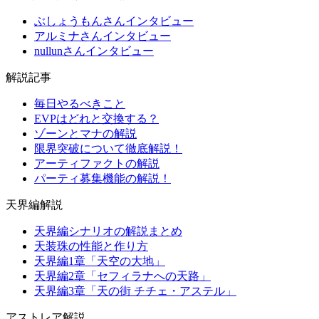
ぶしょうもんさんインタビュー
アルミナさんインタビュー
nullunさんインタビュー
解説記事
毎日やるべきこと
EVPはどれと交換する？
ゾーンとマナの解説
限界突破について徹底解説！
アーティファクトの解説
パーティ募集機能の解説！
天界編解説
天界編シナリオの解説まとめ
天装珠の性能と作り方
天界編1章「天空の大地」
天界編2章「セフィラナへの天路」
天界編3章「天の街 チチェ・アステル」
アストレア解説