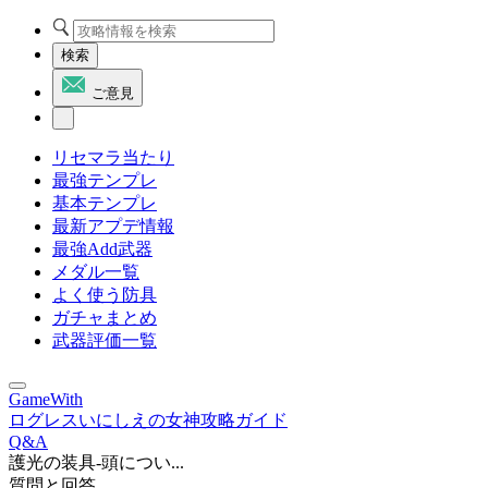
検索
ご意見
リセマラ当たり
最強テンプレ
基本テンプレ
最新アプデ情報
最強Add武器
メダル一覧
よく使う防具
ガチャまとめ
武器評価一覧
GameWith
ログレスいにしえの女神攻略ガイド
Q&A
護光の装具-頭につい...
質問と回答