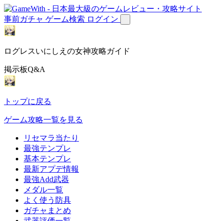
事前ガチャ
ゲーム検索
ログイン
ログレスいにしえの女神攻略ガイド
掲示板Q&A
トップに戻る
ゲーム攻略一覧を見る
リセマラ当たり
最強テンプレ
基本テンプレ
最新アプデ情報
最強Add武器
メダル一覧
よく使う防具
ガチャまとめ
武器評価一覧