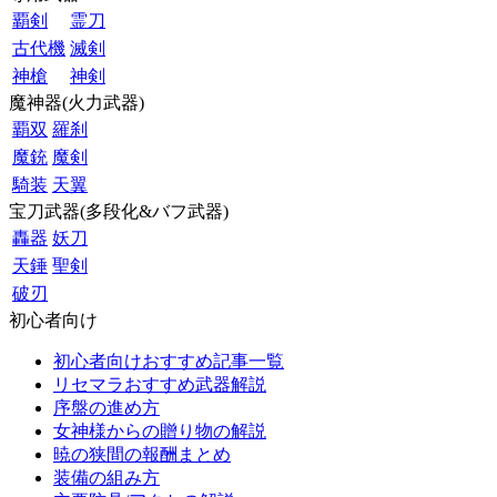
覇剣
霊刀
古代機
滅剣
神槍
神剣
魔神器(火力武器)
覇双
羅刹
魔銃
魔剣
騎装
天翼
宝刀武器(多段化&バフ武器)
轟器
妖刀
天錘
聖剣
破刃
初心者向け
初心者向けおすすめ記事一覧
リセマラおすすめ武器解説
序盤の進め方
女神様からの贈り物の解説
暁の狭間の報酬まとめ
装備の組み方