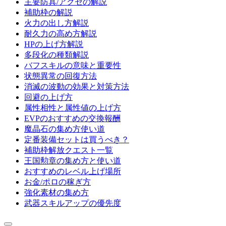
主要防具/アクセの解説
補助枠の解説
火力の出し方解説
耐久力の高め方解説
HPの上げ方解説
多段化の種類解説
バフスキルの意味と重要性
状態異常の回復方法
消滅の波動の効果と対策方法
回避の上げ方
属性相性と属性値の上げ方
EVPのおすすめの交換報酬
魔晶石の集め方使い道
定番装備セットは買うべき？
補助枠解放クエスト一覧
王国勲章の集め方と使い道
おすすめのレベル上げ場所
お金/ポロの稼ぎ方
強化素材の集め方
武器スキルアップの優先度