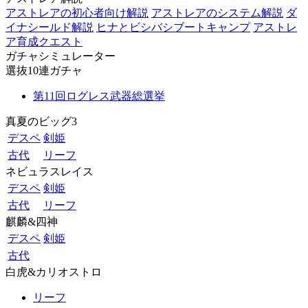
アストレアの初心者向け解説
アストレアのシステム解説
ダ
イナシールド解説
ヒナとビシバシブートキャンプ
アストレ
ア育成クエスト
ガチャシミュレーター
選抜10連ガチャ
第11回ログレス武器総選挙
真夏のビッグ3
デスペ
剣姫
古代
リーフ
ネビュラスレイス
デスペ
剣姫
古代
リーフ
麒麟&四神
デスペ
剣姫
古代
白虎&カリオストロ
リーフ