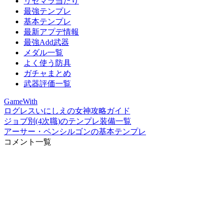
リセマラ当たり
最強テンプレ
基本テンプレ
最新アプデ情報
最強Add武器
メダル一覧
よく使う防具
ガチャまとめ
武器評価一覧
GameWith
ログレスいにしえの女神攻略ガイド
ジョブ別(4次職)のテンプレ装備一覧
アーサー・ペンシルゴンの基本テンプレ
コメント一覧