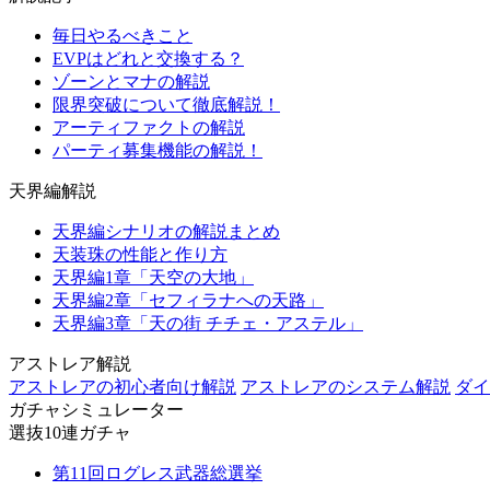
毎日やるべきこと
EVPはどれと交換する？
ゾーンとマナの解説
限界突破について徹底解説！
アーティファクトの解説
パーティ募集機能の解説！
天界編解説
天界編シナリオの解説まとめ
天装珠の性能と作り方
天界編1章「天空の大地」
天界編2章「セフィラナへの天路」
天界編3章「天の街 チチェ・アステル」
アストレア解説
アストレアの初心者向け解説
アストレアのシステム解説
ダイ
ガチャシミュレーター
選抜10連ガチャ
第11回ログレス武器総選挙