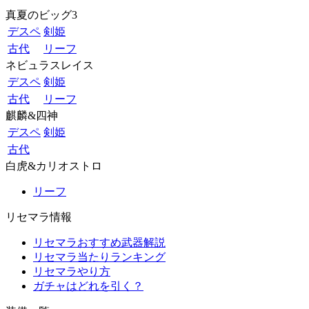
真夏のビッグ3
デスペ
剣姫
古代
リーフ
ネビュラスレイス
デスペ
剣姫
古代
リーフ
麒麟&四神
デスペ
剣姫
古代
白虎&カリオストロ
リーフ
リセマラ情報
リセマラおすすめ武器解説
リセマラ当たりランキング
リセマラやり方
ガチャはどれを引く？