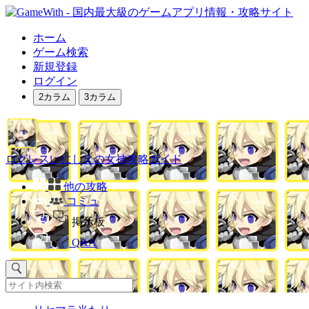
ホーム
ゲーム検索
新規登録
ログイン
2カラム
3カラム
ログレスいにしえの女神攻略ガイド
他の攻略
コミュ
掲示板
Q&A