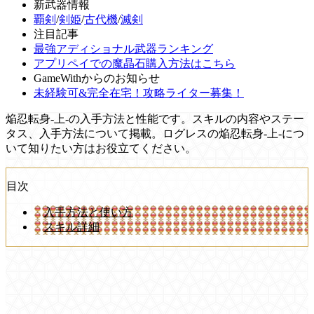
新武器情報
覇剣
/
剣姫
/
古代機
/
滅剣
注目記事
最強アディショナル武器ランキング
アプリペイでの魔晶石購入方法はこちら
GameWithからのお知らせ
未経験可&完全在宅！攻略ライター募集！
焔忍転身-上-の入手方法と性能です。スキルの内容やステー
タス、入手方法について掲載。ログレスの焔忍転身-上-につ
いて知りたい方はお役立てください。
目次
入手方法と使い方
スキル詳細