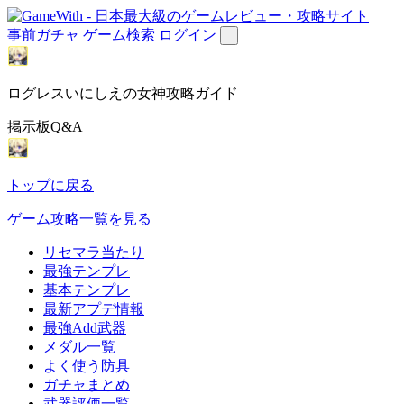
事前ガチャ
ゲーム検索
ログイン
ログレスいにしえの女神攻略ガイド
掲示板Q&A
トップに戻る
ゲーム攻略一覧を見る
リセマラ当たり
最強テンプレ
基本テンプレ
最新アプデ情報
最強Add武器
メダル一覧
よく使う防具
ガチャまとめ
武器評価一覧