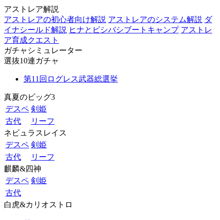
アストレア解説
アストレアの初心者向け解説
アストレアのシステム解説
ダ
イナシールド解説
ヒナとビシバシブートキャンプ
アストレ
ア育成クエスト
ガチャシミュレーター
選抜10連ガチャ
第11回ログレス武器総選挙
真夏のビッグ3
デスペ
剣姫
古代
リーフ
ネビュラスレイス
デスペ
剣姫
古代
リーフ
麒麟&四神
デスペ
剣姫
古代
白虎&カリオストロ