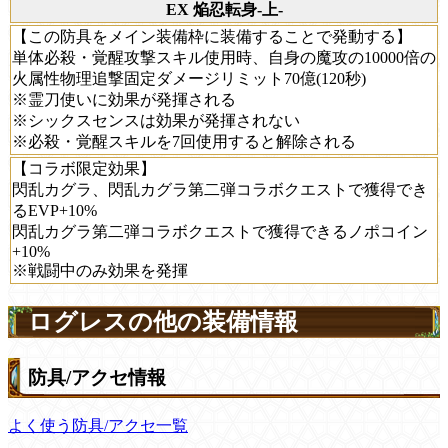
EX 焔忍転身-上-
【この防具をメイン装備枠に装備することで発動する】
単体必殺・覚醒攻撃スキル使用時、自身の魔攻の10000倍の
火属性物理追撃固定ダメージリミット70億(120秒)
※霊刀使いに効果が発揮される
※シックスセンスは効果が発揮されない
※必殺・覚醒スキルを7回使用すると解除される
【コラボ限定効果】
閃乱カグラ、閃乱カグラ第二弾コラボクエストで獲得でき
るEVP+10%
閃乱カグラ第二弾コラボクエストで獲得できるノポコイン
+10%
※戦闘中のみ効果を発揮
ログレスの他の装備情報
防具/アクセ情報
よく使う防具/アクセ一覧