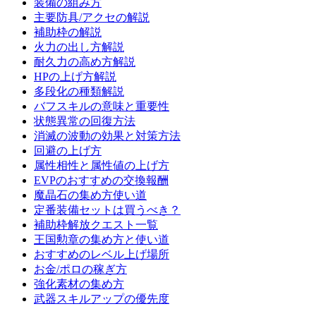
装備の組み方
主要防具/アクセの解説
補助枠の解説
火力の出し方解説
耐久力の高め方解説
HPの上げ方解説
多段化の種類解説
バフスキルの意味と重要性
状態異常の回復方法
消滅の波動の効果と対策方法
回避の上げ方
属性相性と属性値の上げ方
EVPのおすすめの交換報酬
魔晶石の集め方使い道
定番装備セットは買うべき？
補助枠解放クエスト一覧
王国勲章の集め方と使い道
おすすめのレベル上げ場所
お金/ポロの稼ぎ方
強化素材の集め方
武器スキルアップの優先度