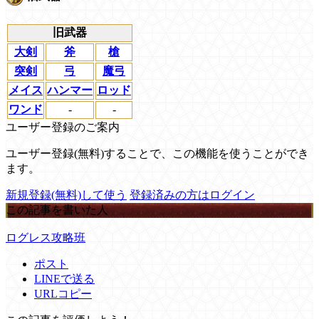
旧武器
大剣
斧
槍
突剣
弓
魔弓
メイス
ハンマー
ロッド
ワンド
-
-
ユーザー登録のご案内
ユーザー登録(無料)することで、この機能を使うことができ
ます。
新規登録(無料)して使う
登録済みの方はログイン
この記事を書いた人
ログレス攻略班
ポスト
LINEで送る
URLコピー