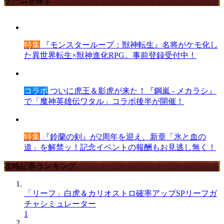
ゲームを探す
特集
『モンスターループ：獣神転生』名将がケモ化し
た異世界転生×獣神進化RPG。事前登録受付中！
コラボ
ついに虎王＆影虎が来た！『鋼嵐 - メカラシ』
で「魔神英雄伝ワタル」コラボ後半が開催！
特集
『鈴蘭の剣』が2周年を迎え、新章「氷と血の
道」を解禁ッ！記念イベントの報酬もお見逃し無く！
攻略記事ランキング
「リーフ」白虎＆カリオストロ確率アップSPリーフガ
チャシミュレーター
1