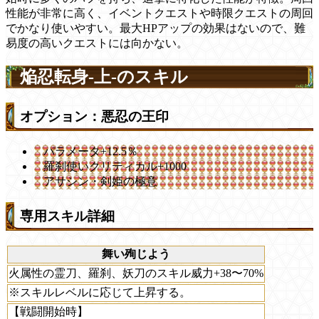
性能が非常に高く、イベントクエストや時限クエストの周回
でかなり使いやすい。最大HPアップの効果はないので、難
易度の高いクエストには向かない。
焔忍転身-上-のスキル
オプション：悪忍の王印
パラメータ+12.5％
羅刹使いクリティカル+1000
アサシン・剣姫の極意
専用スキル詳細
舞い殉じよう
火属性の霊刀、羅刹、妖刀のスキル威力+38〜70%
※スキルレベルに応じて上昇する。
【戦闘開始時】