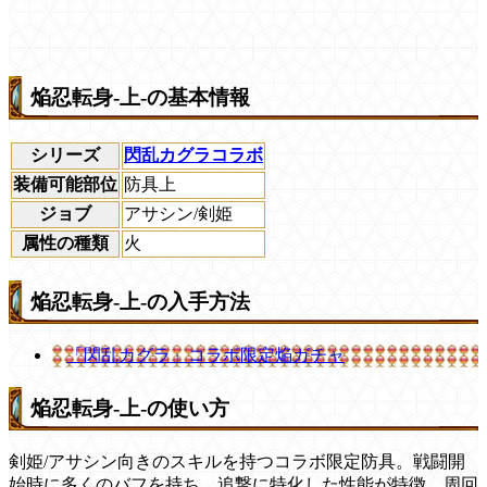
焔忍転身-上-の基本情報
シリーズ
閃乱カグラコラボ
装備可能部位
防具上
ジョブ
アサシン/剣姫
属性の種類
火
焔忍転身-上-の入手方法
「閃乱カグラ」コラボ限定焔ガチャ
焔忍転身-上-の使い方
剣姫/アサシン向きのスキルを持つコラボ限定防具。戦闘開
始時に多くのバフを持ち、追撃に特化した性能が特徴。周回