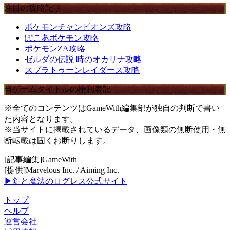
注目の攻略記事
ポケモンチャンピオンズ攻略
ぽこあポケモン攻略
ポケモンZA攻略
ゼルダの伝説 時のオカリナ攻略
スプラトゥーンレイダース攻略
当ゲームタイトルの権利表記
※全てのコンテンツはGameWith編集部が独自の判断で書い
た内容となります。
※当サイトに掲載されているデータ、画像類の無断使用・無
断転載は固くお断りします。
[記事編集]GameWith
[提供]Marvelous Inc. / Aiming Inc.
▶剣と魔法のログレス公式サイト
トップ
ヘルプ
運営会社