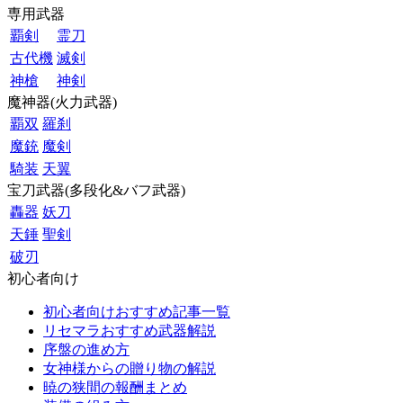
専用武器
覇剣
霊刀
古代機
滅剣
神槍
神剣
魔神器(火力武器)
覇双
羅刹
魔銃
魔剣
騎装
天翼
宝刀武器(多段化&バフ武器)
轟器
妖刀
天錘
聖剣
破刃
初心者向け
初心者向けおすすめ記事一覧
リセマラおすすめ武器解説
序盤の進め方
女神様からの贈り物の解説
暁の狭間の報酬まとめ