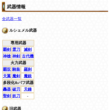
武器情報
全武器一覧
ルシェメル武器
専用武器
覇剣
霊刀
滅剣
神槍
神剣
古代機
火力武器
覇双
騎装
羅刹
天翼
魔剣
魔銃
多段化&バフ武器
轟器
破刃
天錘
聖剣
妖刀
-
旧武器