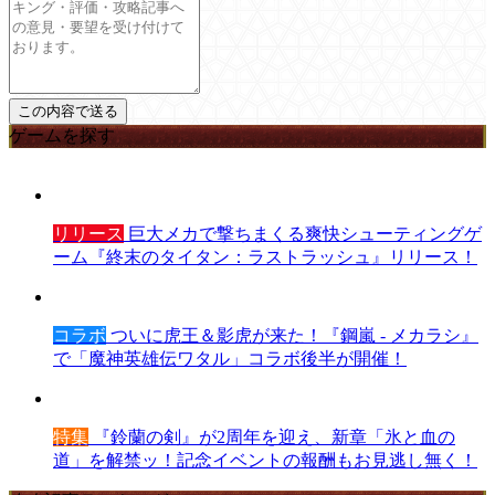
ゲームを探す
リリース
巨大メカで撃ちまくる爽快シューティングゲ
ーム『終末のタイタン：ラストラッシュ』リリース！
コラボ
ついに虎王＆影虎が来た！『鋼嵐 - メカラシ』
で「魔神英雄伝ワタル」コラボ後半が開催！
特集
『鈴蘭の剣』が2周年を迎え、新章「氷と血の
道」を解禁ッ！記念イベントの報酬もお見逃し無く！