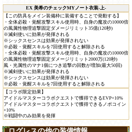
EX 美希のチェックMYノート衣装-上-
【この防具をメイン装備枠に装備することで発動する】
・全体必殺・覚醒攻撃スキル使用時、自身の魔攻の10000倍
の風属性物理追撃固定ダメージリミット35億(120秒)
※滅剣使いに効果が発揮される
※シックスセンスは効果が発揮されない
※必殺・覚醒スキルを7回使用すると解除される
・全体必殺・覚醒攻撃スキル使用時、自身の魔攻の10000倍
の風属性物理追撃固定ダメージリミット2000万(120秒)
風・光属性のマナ1個につき追撃の回数が増加(最大50回)
※滅剣使いに効果が発揮される
※シックスセンスは効果が発揮されない
※必殺・覚醒スキルを7回使用すると解除される
【コラボ限定効果】
アイドルマスターコラボクエストで獲得できるEVP+10%
アイドルマスターコラボクエストで獲得できるノポコイン
+10%
※戦闘中のみ効果を発揮
ログレスの他の装備情報