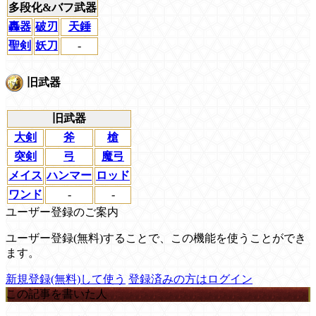
多段化&バフ武器
轟器
破刃
天錘
聖剣
妖刀
-
旧武器
旧武器
大剣
斧
槍
突剣
弓
魔弓
メイス
ハンマー
ロッド
ワンド
-
-
ユーザー登録のご案内
ユーザー登録(無料)することで、この機能を使うことができ
ます。
新規登録(無料)して使う
登録済みの方はログイン
この記事を書いた人