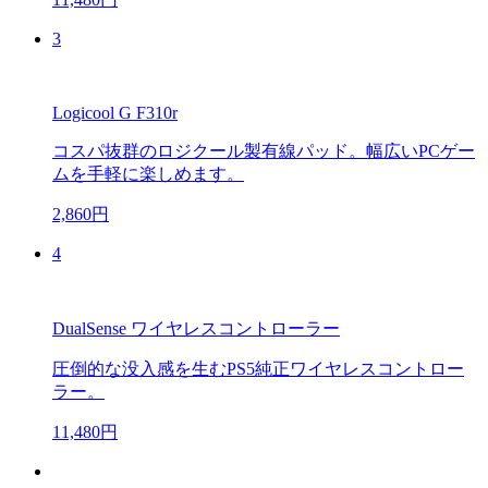
3
Logicool G F310r
コスパ抜群のロジクール製有線パッド。幅広いPCゲー
ムを手軽に楽しめます。
2,860円
4
DualSense ワイヤレスコントローラー
圧倒的な没入感を生むPS5純正ワイヤレスコントロー
ラー。
11,480円