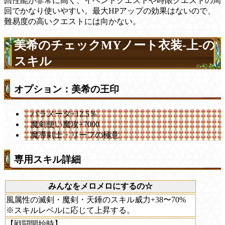
回性能が非常に高く、イベントクエストや時限クエストの周
回でかなり使いやすい。最大HPアップの効果はないので、
難易度の高いクエストには向かない。
美希のチェックMYノート衣装-上-の
スキル
オプション：美希の王印
パラメータ+12.5％
魔剣使い魔攻+7000
魔導剣士・リーフの極意
専用スキル詳細
みんなをメロメロにするの☆
風属性の滅剣・魔剣・天錘のスキル威力+38〜70%
※スキルレベルに応じて上昇する。
【戦闘開始時】