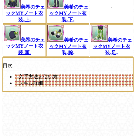
美希のチェ
美希のチェ
-
ックMYノート衣
ックMYノート衣
装-上-
装-下-
美希のチェ
美希のチェ
美希のチェ
ックMYノート衣
ックMYノート衣
ックMYノート衣
装-頭-
装-足-
装-腕-
目次
入手方法と使い方
スキル詳細