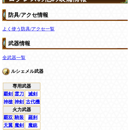
防具/アクセ情報
よく使う防具/アクセ一覧
武器情報
全武器一覧
ルシェメル武器
専用武器
覇剣
霊刀
滅剣
神槍
神剣
古代機
火力武器
覇双
騎装
羅刹
天翼
魔剣
魔銃