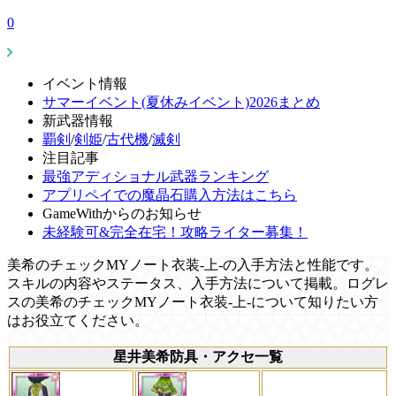
0
イベント情報
サマーイベント(夏休みイベント)2026まとめ
新武器情報
覇剣
/
剣姫
/
古代機
/
滅剣
注目記事
最強アディショナル武器ランキング
アプリペイでの魔晶石購入方法はこちら
GameWithからのお知らせ
未経験可&完全在宅！攻略ライター募集！
美希のチェックMYノート衣装-上-の入手方法と性能です。
スキルの内容やステータス、入手方法について掲載。ログレ
スの美希のチェックMYノート衣装-上-について知りたい方
はお役立てください。
星井美希防具・アクセ一覧