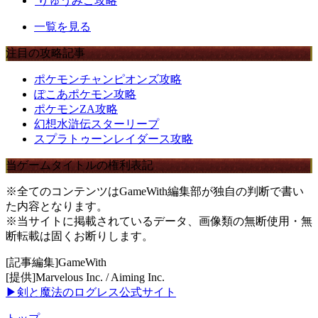
りゅうみこ攻略
一覧を見る
注目の攻略記事
ポケモンチャンピオンズ攻略
ぽこあポケモン攻略
ポケモンZA攻略
幻想水滸伝スターリープ
スプラトゥーンレイダース攻略
当ゲームタイトルの権利表記
※全てのコンテンツはGameWith編集部が独自の判断で書い
た内容となります。
※当サイトに掲載されているデータ、画像類の無断使用・無
断転載は固くお断りします。
[記事編集]GameWith
[提供]Marvelous Inc. / Aiming Inc.
▶剣と魔法のログレス公式サイト