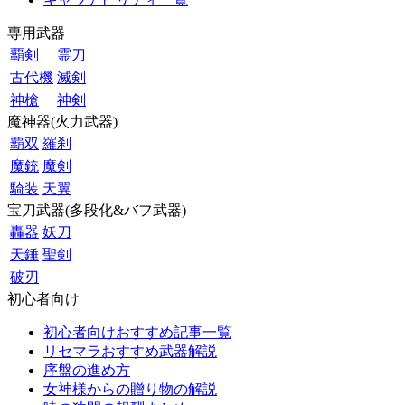
専用武器
覇剣
霊刀
古代機
滅剣
神槍
神剣
魔神器(火力武器)
覇双
羅刹
魔銃
魔剣
騎装
天翼
宝刀武器(多段化&バフ武器)
轟器
妖刀
天錘
聖剣
破刃
初心者向け
初心者向けおすすめ記事一覧
リセマラおすすめ武器解説
序盤の進め方
女神様からの贈り物の解説