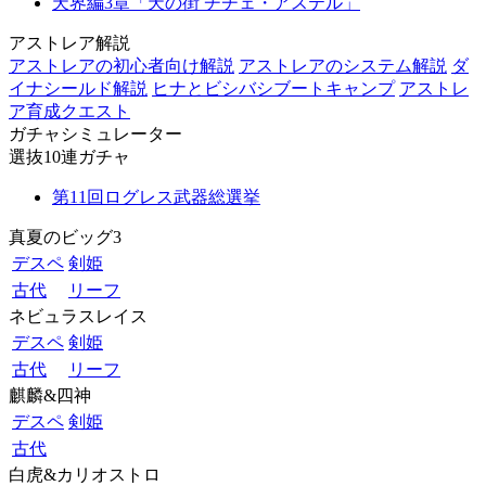
天界編3章「天の街 チチェ・アステル」
アストレア解説
アストレアの初心者向け解説
アストレアのシステム解説
ダ
イナシールド解説
ヒナとビシバシブートキャンプ
アストレ
ア育成クエスト
ガチャシミュレーター
選抜10連ガチャ
第11回ログレス武器総選挙
真夏のビッグ3
デスペ
剣姫
古代
リーフ
ネビュラスレイス
デスペ
剣姫
古代
リーフ
麒麟&四神
デスペ
剣姫
古代
白虎&カリオストロ