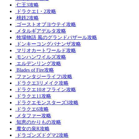
仁王3攻略
ドラクエ1・2攻略
桃鉄2攻略
ゴーストオブヨウテイ攻略
メタルギアデルタ攻略
牧場物語 風のグランドバザール攻略
ドンキーコングバナンザ攻略
マリオカートワールド攻略
モンハンワイルズ攻略
エルデンリング攻略
Blades of Fire攻略
ファンタジーライフi攻略
ドラクエ3リメイク攻略
ドラクエ10オフライン攻略
ドラクエ11攻略
ドラクエモンスターズ3攻略
ドラクエ6攻略
メタファー攻略
知恵のかりもの攻略
魔女の泉R攻略
ドラゴンズドグマ2攻略