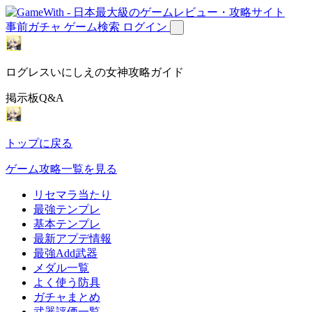
事前ガチャ
ゲーム検索
ログイン
ログレスいにしえの女神攻略ガイド
掲示板Q&A
トップに戻る
ゲーム攻略一覧を見る
リセマラ当たり
最強テンプレ
基本テンプレ
最新アプデ情報
最強Add武器
メダル一覧
よく使う防具
ガチャまとめ
武器評価一覧