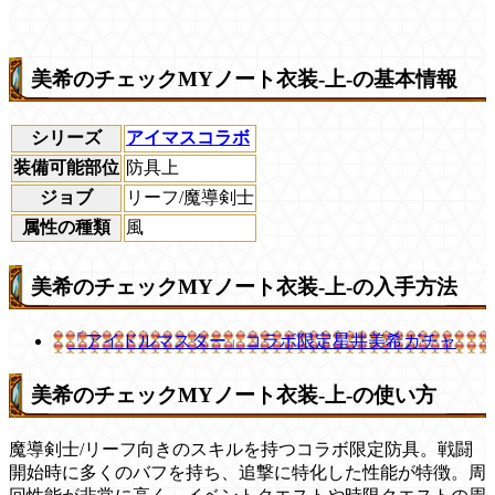
美希のチェックMYノート衣装-上-の基本情報
シリーズ
アイマスコラボ
装備可能部位
防具上
ジョブ
リーフ/魔導剣士
属性の種類
風
美希のチェックMYノート衣装-上-の入手方法
「アイドルマスター」コラボ限定星井美希ガチャ
美希のチェックMYノート衣装-上-の使い方
魔導剣士/リーフ向きのスキルを持つコラボ限定防具。戦闘
開始時に多くのバフを持ち、追撃に特化した性能が特徴。周