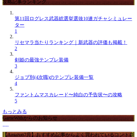
攻略記事ランキング
第11回ログレス武器総選挙選抜10連ガチャシミュレー
ター
1
リセマラ当たりランキング｜新武器の評価も掲載！
2
剣姫の最強テンプレ装備
3
ジョブ別(4次職)のテンプレ装備一覧
4
ファントムマスカレード〜純白の予告状〜の攻略
5
もっとみる
GameWithからのお知らせ
【Amazon7月】おすすめ記事からよく買われているコントロ