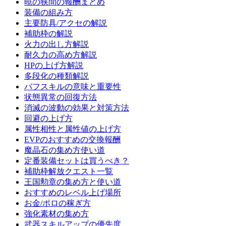
暁の狭間の報酬まとめ
装備の組み方
主要防具/アクセの解説
補助枠の解説
火力の出し方解説
耐久力の高め方解説
HPの上げ方解説
多段化の種類解説
バフスキルの意味と重要性
状態異常の回復方法
消滅の波動の効果と対策方法
回避の上げ方
属性相性と属性値の上げ方
EVPのおすすめの交換報酬
魔晶石の集め方使い道
定番装備セットは買うべき？
補助枠解放クエスト一覧
王国勲章の集め方と使い道
おすすめのレベル上げ場所
お金/ポロの稼ぎ方
強化素材の集め方
武器スキルアップの優先度