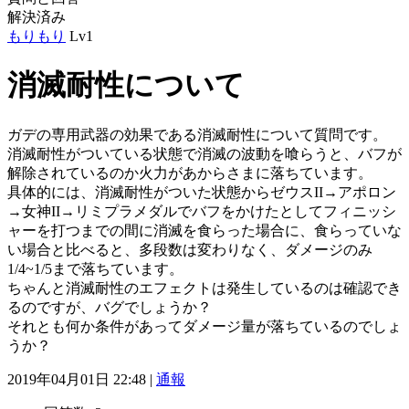
解決済み
もりもり
Lv1
消滅耐性について
ガデの専用武器の効果である消滅耐性について質問です。
消滅耐性がついている状態で消滅の波動を喰らうと、バフが
解除されているのか火力があからさまに落ちています。
具体的には、消滅耐性がついた状態からゼウスII→アポロン
→女神II→リミプラメダルでバフをかけたとしてフィニッシ
ャーを打つまでの間に消滅を食らった場合に、食らっていな
い場合と比べると、多段数は変わりなく、ダメージのみ
1/4~1/5まで落ちています。
ちゃんと消滅耐性のエフェクトは発生しているのは確認でき
るのですが、バグでしょうか？
それとも何か条件があってダメージ量が落ちているのでしょ
うか？
2019年04月01日 22:48 |
通報