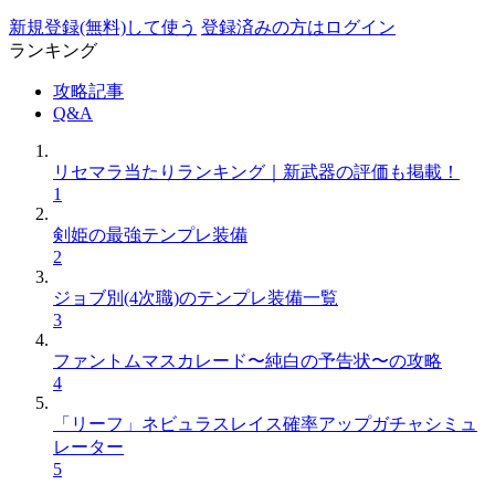
新規登録(無料)して使う
登録済みの方はログイン
ランキング
攻略記事
Q&A
リセマラ当たりランキング｜新武器の評価も掲載！
1
剣姫の最強テンプレ装備
2
ジョブ別(4次職)のテンプレ装備一覧
3
ファントムマスカレード〜純白の予告状〜の攻略
4
「リーフ」ネビュラスレイス確率アップガチャシミュ
レーター
5