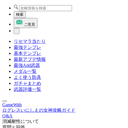
検索
ご意見
リセマラ当たり
最強テンプレ
基本テンプレ
最新アプデ情報
最強Add武器
メダル一覧
よく使う防具
ガチャまとめ
武器評価一覧
GameWith
ログレスいにしえの女神攻略ガイド
Q&A
消滅耐性について
質問と回答