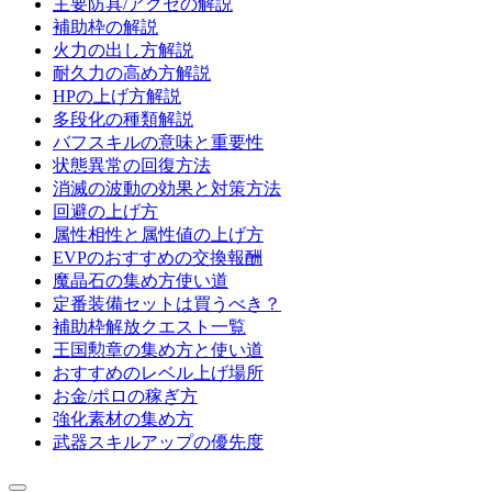
主要防具/アクセの解説
補助枠の解説
火力の出し方解説
耐久力の高め方解説
HPの上げ方解説
多段化の種類解説
バフスキルの意味と重要性
状態異常の回復方法
消滅の波動の効果と対策方法
回避の上げ方
属性相性と属性値の上げ方
EVPのおすすめの交換報酬
魔晶石の集め方使い道
定番装備セットは買うべき？
補助枠解放クエスト一覧
王国勲章の集め方と使い道
おすすめのレベル上げ場所
お金/ポロの稼ぎ方
強化素材の集め方
武器スキルアップの優先度