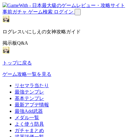
事前ガチャ
ゲーム検索
ログイン
ログレスいにしえの女神攻略ガイド
掲示板Q&A
トップに戻る
ゲーム攻略一覧を見る
リセマラ当たり
最強テンプレ
基本テンプレ
最新アプデ情報
最強Add武器
メダル一覧
よく使う防具
ガチャまとめ
武器評価一覧