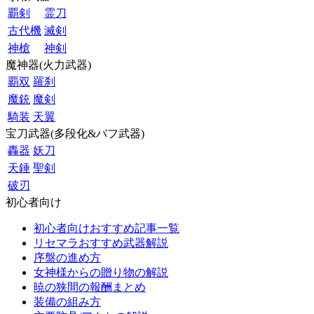
覇剣
霊刀
古代機
滅剣
神槍
神剣
魔神器(火力武器)
覇双
羅刹
魔銃
魔剣
騎装
天翼
宝刀武器(多段化&バフ武器)
轟器
妖刀
天錘
聖剣
破刃
初心者向け
初心者向けおすすめ記事一覧
リセマラおすすめ武器解説
序盤の進め方
女神様からの贈り物の解説
暁の狭間の報酬まとめ
装備の組み方