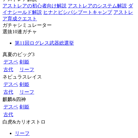
アストレアの初心者向け解説
アストレアのシステム解説
ダ
イナシールド解説
ヒナとビシバシブートキャンプ
アストレ
ア育成クエスト
ガチャシミュレーター
選抜10連ガチャ
第11回ログレス武器総選挙
真夏のビッグ3
デスペ
剣姫
古代
リーフ
ネビュラスレイス
デスペ
剣姫
古代
リーフ
麒麟&四神
デスペ
剣姫
古代
白虎&カリオストロ
リーフ