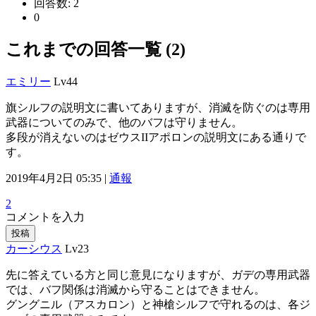
回答数:
2
0
これまでの回答一覧 (2)
エミリー
Lv44
旗シルフの説明文に書いてありますが、消滅を防ぐのは専用
武器についてのみで、他のバフは守りません。
多段が消えないのはゼウスIIアポロンの説明文にある通りで
す。
2019年4月2日 05:35 |
通報
2
コメントを入力
投稿
カーシウス
Lv23
先に答えている方と同じ意見になりますが、ガデの専用武器
では、バフ関係は消滅から守ることはできません。
グングニル（アスカロン）と神槍シルフで守れるのは、各ジ