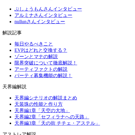
ぶしょうもんさんインタビュー
アルミナさんインタビュー
nullunさんインタビュー
解説記事
毎日やるべきこと
EVPはどれと交換する？
ゾーンとマナの解説
限界突破について徹底解説！
アーティファクトの解説
パーティ募集機能の解説！
天界編解説
天界編シナリオの解説まとめ
天装珠の性能と作り方
天界編1章「天空の大地」
天界編2章「セフィラナへの天路」
天界編3章「天の街 チチェ・アステル」
アストレア解説