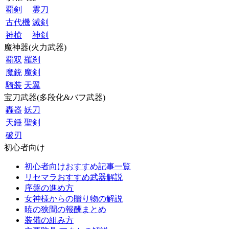
覇剣
霊刀
古代機
滅剣
神槍
神剣
魔神器(火力武器)
覇双
羅刹
魔銃
魔剣
騎装
天翼
宝刀武器(多段化&バフ武器)
轟器
妖刀
天錘
聖剣
破刃
初心者向け
初心者向けおすすめ記事一覧
リセマラおすすめ武器解説
序盤の進め方
女神様からの贈り物の解説
暁の狭間の報酬まとめ
装備の組み方