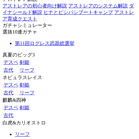
アストレアの初心者向け解説
アストレアのシステム解説
ダ
イナシールド解説
ヒナとビシバシブートキャンプ
アストレ
ア育成クエスト
ガチャシミュレーター
選抜10連ガチャ
第11回ログレス武器総選挙
真夏のビッグ3
デスペ
剣姫
古代
リーフ
ネビュラスレイス
デスペ
剣姫
古代
リーフ
麒麟&四神
デスペ
剣姫
古代
白虎&カリオストロ
リーフ