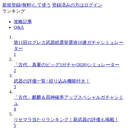
新規登録(無料)して使う
登録済みの方はログイン
ランキング
攻略記事
Q&A
第11回ログレス武器総選挙選抜10連ガチャシミュレー
ター
1
「古代」真夏のビッグ3ガチャ(2026)シミュレーター
2
武器の評価一覧 | 絞り込み機能付き！
3
「古代」麒麟＆四神確率アップスペシャルガチャシミ
ュ
4
リセマラ当たりランキング｜新武器の評価も掲載！
5