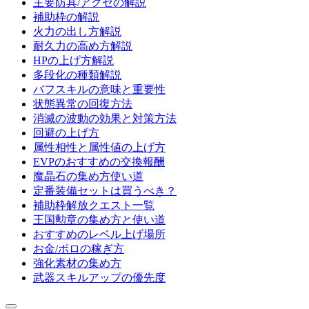
主要防具/アクセの解説
補助枠の解説
火力の出し方解説
耐久力の高め方解説
HPの上げ方解説
多段化の種類解説
バフスキルの意味と重要性
状態異常の回復方法
消滅の波動の効果と対策方法
回避の上げ方
属性相性と属性値の上げ方
EVPのおすすめの交換報酬
魔晶石の集め方使い道
定番装備セットは買うべき？
補助枠解放クエスト一覧
王国勲章の集め方と使い道
おすすめのレベル上げ場所
お金/ポロの稼ぎ方
強化素材の集め方
武器スキルアップの優先度