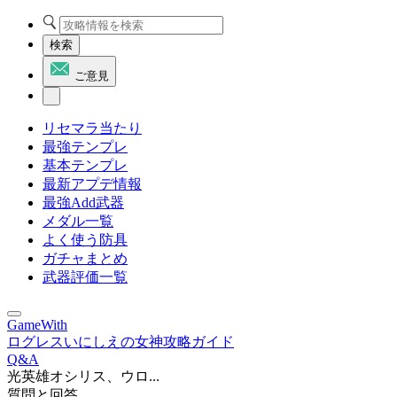
検索
ご意見
リセマラ当たり
最強テンプレ
基本テンプレ
最新アプデ情報
最強Add武器
メダル一覧
よく使う防具
ガチャまとめ
武器評価一覧
GameWith
ログレスいにしえの女神攻略ガイド
Q&A
光英雄オシリス、ウロ...
質問と回答