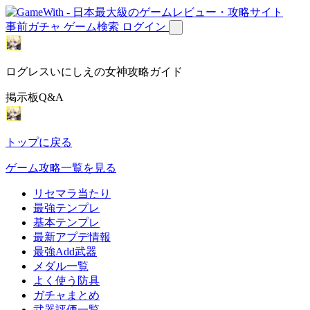
事前ガチャ
ゲーム検索
ログイン
ログレスいにしえの女神攻略ガイド
掲示板Q&A
トップに戻る
ゲーム攻略一覧を見る
リセマラ当たり
最強テンプレ
基本テンプレ
最新アプデ情報
最強Add武器
メダル一覧
よく使う防具
ガチャまとめ
武器評価一覧