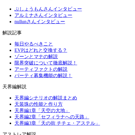
ぶしょうもんさんインタビュー
アルミナさんインタビュー
nullunさんインタビュー
解説記事
毎日やるべきこと
EVPはどれと交換する？
ゾーンとマナの解説
限界突破について徹底解説！
アーティファクトの解説
パーティ募集機能の解説！
天界編解説
天界編シナリオの解説まとめ
天装珠の性能と作り方
天界編1章「天空の大地」
天界編2章「セフィラナへの天路」
天界編3章「天の街 チチェ・アステル」
アストレア解説