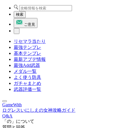
検索
ご意見
リセマラ当たり
最強テンプレ
基本テンプレ
最新アプデ情報
最強Add武器
メダル一覧
よく使う防具
ガチャまとめ
武器評価一覧
GameWith
ログレスいにしえの女神攻略ガイド
Q&A
「の」について
質問と回答