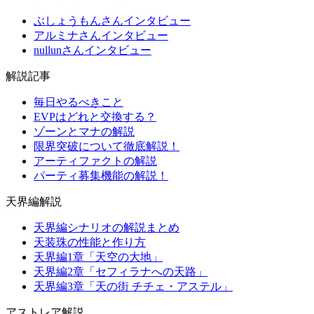
ぶしょうもんさんインタビュー
アルミナさんインタビュー
nullunさんインタビュー
解説記事
毎日やるべきこと
EVPはどれと交換する？
ゾーンとマナの解説
限界突破について徹底解説！
アーティファクトの解説
パーティ募集機能の解説！
天界編解説
天界編シナリオの解説まとめ
天装珠の性能と作り方
天界編1章「天空の大地」
天界編2章「セフィラナへの天路」
天界編3章「天の街 チチェ・アステル」
アストレア解説