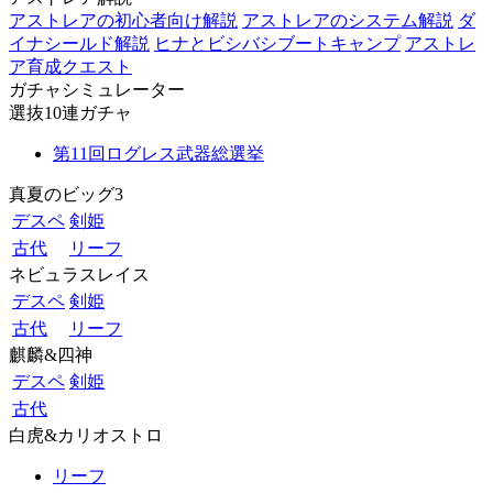
アストレアの初心者向け解説
アストレアのシステム解説
ダ
イナシールド解説
ヒナとビシバシブートキャンプ
アストレ
ア育成クエスト
ガチャシミュレーター
選抜10連ガチャ
第11回ログレス武器総選挙
真夏のビッグ3
デスペ
剣姫
古代
リーフ
ネビュラスレイス
デスペ
剣姫
古代
リーフ
麒麟&四神
デスペ
剣姫
古代
白虎&カリオストロ
リーフ