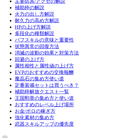
主要防具/アクセの解説
補助枠の解説
火力の出し方解説
耐久力の高め方解説
HPの上げ方解説
多段化の種類解説
バフスキルの意味と重要性
状態異常の回復方法
消滅の波動の効果と対策方法
回避の上げ方
属性相性と属性値の上げ方
EVPのおすすめの交換報酬
魔晶石の集め方使い道
定番装備セットは買うべき？
補助枠解放クエスト一覧
王国勲章の集め方と使い道
おすすめのレベル上げ場所
お金/ポロの稼ぎ方
強化素材の集め方
武器スキルアップの優先度