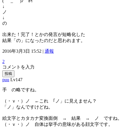
( ﾟ_ゝﾟ)ﾉ ﾎｲ
↓
ノ
↓
の
出来た！完了！とかの発言が短略化した
結果「の」になったのだと思われます。
2016年3月3日 15:52 |
通報
2
コメントを入力
投稿
puu
Lv147
手 の略ですね。
（・ｖ・）ノ ←これ ｢ノ」に見えません？
「ノ」なんですけどね。
絵文字とカタカナ変換面倒 → 結果 → ノ ですね。
（・ｖ・）ノ 自体は挙手の意味がある顔文字です。