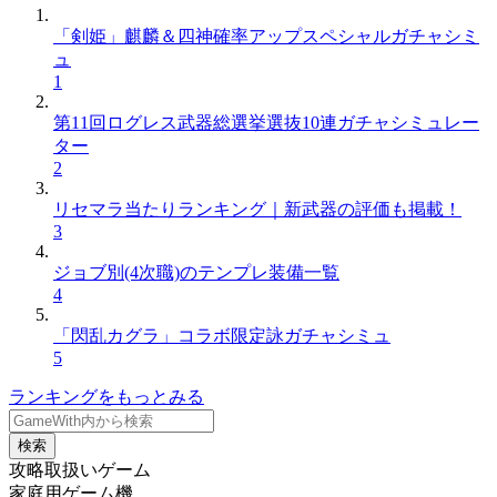
「剣姫」麒麟＆四神確率アップスペシャルガチャシミ
ュ
1
第11回ログレス武器総選挙選抜10連ガチャシミュレー
ター
2
リセマラ当たりランキング｜新武器の評価も掲載！
3
ジョブ別(4次職)のテンプレ装備一覧
4
「閃乱カグラ」コラボ限定詠ガチャシミュ
5
ランキングをもっとみる
検索
攻略取扱いゲーム
家庭用ゲーム機