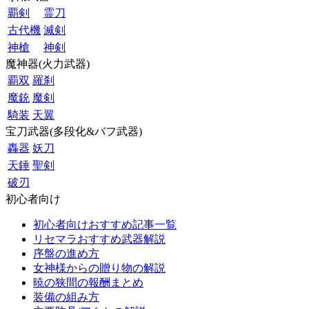
覇剣
霊刀
古代機
滅剣
神槍
神剣
魔神器(火力武器)
覇双
羅刹
魔銃
魔剣
騎装
天翼
宝刀武器(多段化&バフ武器)
轟器
妖刀
天錘
聖剣
破刃
初心者向け
初心者向けおすすめ記事一覧
リセマラおすすめ武器解説
序盤の進め方
女神様からの贈り物の解説
暁の狭間の報酬まとめ
装備の組み方