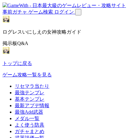
事前ガチャ
ゲーム検索
ログイン
ログレスいにしえの女神攻略ガイド
掲示板Q&A
トップに戻る
ゲーム攻略一覧を見る
リセマラ当たり
最強テンプレ
基本テンプレ
最新アプデ情報
最強Add武器
メダル一覧
よく使う防具
ガチャまとめ
武器評価一覧