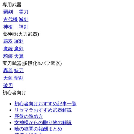
専用武器
覇剣
霊刀
古代機
滅剣
神槍
神剣
魔神器(火力武器)
覇双
羅刹
魔銃
魔剣
騎装
天翼
宝刀武器(多段化&バフ武器)
轟器
妖刀
天錘
聖剣
破刃
初心者向け
初心者向けおすすめ記事一覧
リセマラおすすめ武器解説
序盤の進め方
女神様からの贈り物の解説
暁の狭間の報酬まとめ