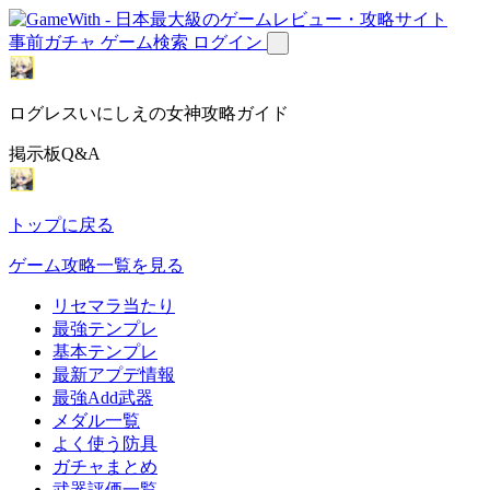
事前ガチャ
ゲーム検索
ログイン
ログレスいにしえの女神攻略ガイド
掲示板Q&A
トップに戻る
ゲーム攻略一覧を見る
リセマラ当たり
最強テンプレ
基本テンプレ
最新アプデ情報
最強Add武器
メダル一覧
よく使う防具
ガチャまとめ
武器評価一覧