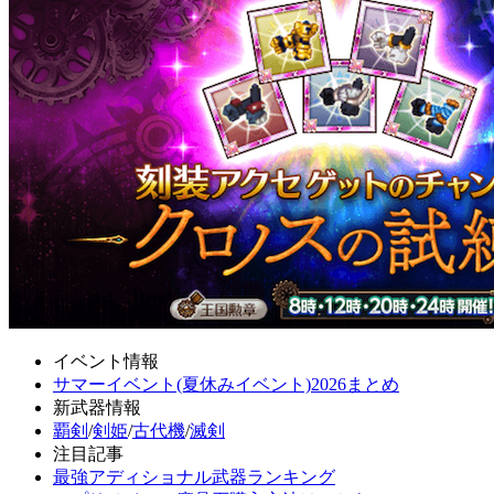
イベント情報
サマーイベント(夏休みイベント)2026まとめ
新武器情報
覇剣
/
剣姫
/
古代機
/
滅剣
注目記事
最強アディショナル武器ランキング