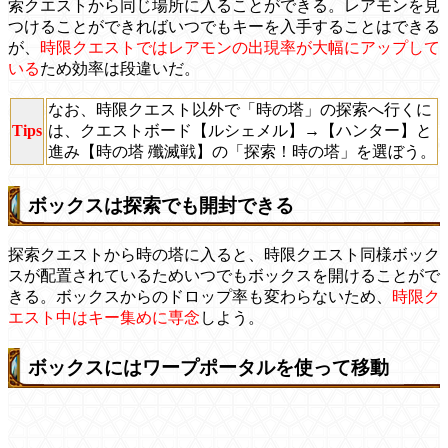
索クエストから同じ場所に入ることができる。レアモンを見
つけることができればいつでもキーを入手することはできる
が、
時限クエストではレアモンの出現率が大幅にアップして
いる
ため効率は段違いだ。
なお、時限クエスト以外で「時の塔」の探索へ行くに
Tips
は、クエストボード【ルシェメル】→【ハンター】と
進み【時の塔 殲滅戦】の「探索！時の塔」を選ぼう。
ボックスは探索でも開封できる
探索クエストから時の塔に入ると、時限クエスト同様ボック
スが配置されているためいつでもボックスを開けることがで
きる。ボックスからのドロップ率も変わらないため、
時限ク
エスト中はキー集めに専念
しよう。
ボックスにはワープポータルを使って移動