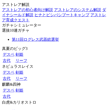
アストレア解説
アストレアの初心者向け解説
アストレアのシステム解説
ダ
イナシールド解説
ヒナとビシバシブートキャンプ
アストレ
ア育成クエスト
ガチャシミュレーター
選抜10連ガチャ
第11回ログレス武器総選挙
真夏のビッグ3
デスペ
剣姫
古代
リーフ
ネビュラスレイス
デスペ
剣姫
古代
リーフ
麒麟&四神
デスペ
剣姫
古代
白虎&カリオストロ