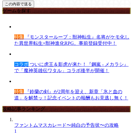
ゲームを探す
特集
『モンスターループ：獣神転生』名将がケモ化し
た異世界転生×獣神進化RPG。事前登録受付中！
コラボ
ついに虎王＆影虎が来た！『鋼嵐 - メカラシ』
で「魔神英雄伝ワタル」コラボ後半が開催！
特集
『鈴蘭の剣』が2周年を迎え、新章「氷と血の
道」を解禁ッ！記念イベントの報酬もお見逃し無く！
攻略記事ランキング
ファントムマスカレード〜純白の予告状〜の攻略
1