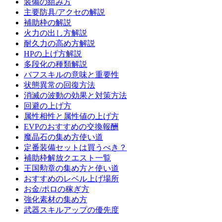
装備の組み方
主要防具/アクセの解説
補助枠の解説
火力の出し方解説
耐久力の高め方解説
HPの上げ方解説
多段化の種類解説
バフスキルの意味と重要性
状態異常の回復方法
消滅の波動の効果と対策方法
回避の上げ方
属性相性と属性値の上げ方
EVPのおすすめの交換報酬
魔晶石の集め方使い道
定番装備セットは買うべき？
補助枠解放クエスト一覧
王国勲章の集め方と使い道
おすすめのレベル上げ場所
お金/ポロの稼ぎ方
強化素材の集め方
武器スキルアップの優先度