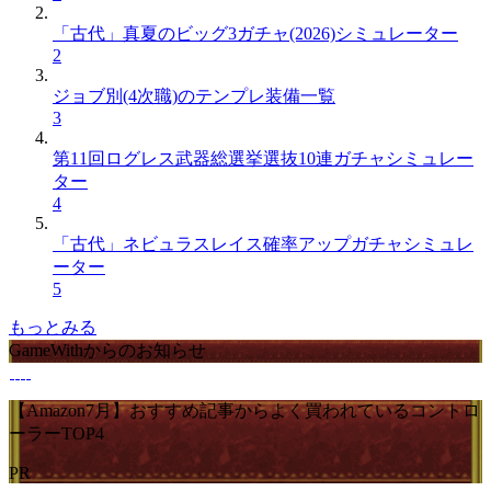
「古代」真夏のビッグ3ガチャ(2026)シミュレーター
2
ジョブ別(4次職)のテンプレ装備一覧
3
第11回ログレス武器総選挙選抜10連ガチャシミュレー
ター
4
「古代」ネビュラスレイス確率アップガチャシミュレ
ーター
5
もっとみる
GameWithからのお知らせ
【Amazon7月】おすすめ記事からよく買われているコントロ
ーラーTOP4
PR