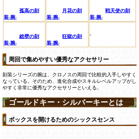
孤高の刻
月花の刻
戦天使の刻
装-腕-
装-腕-
装-腕-
-
総壁の刻
狂獄の刻
装-腕-
装-腕-
周回で集めやすい優秀なアクセサリー
刻装シリーズの腕は、クロノスの周回で比較的入手しやすく
なっている。そのため、進化合成やスキルレベルアップがし
やすく非常に優秀なアクセサリーといえる。
ゴールドキー・シルバーキーとは
ボックスを開けるためのシックスセンス