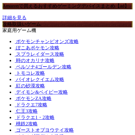
Amazonで買えるおすすめゲーミングデバイスまとめ【ad】
詳細を見る
攻略取扱いゲーム
家庭用ゲーム機
ポケモンチャンピオンズ攻略
ぽこあポケモン攻略
スプラレイダース攻略
時のオカリナ攻略
ペルソナ4ゴールデン攻略
トモコレ攻略
バイオレクイエム攻略
紅の砂漠攻略
デイモン&ベイビー攻略
ポケモンZA攻略
ドラクエ7攻略
仁王3攻略
ドラクエ1・2攻略
桃鉄2攻略
ゴーストオブヨウテイ攻略