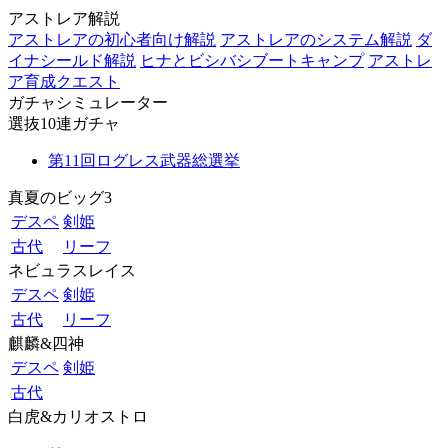
アストレア解説
アストレアの初心者向け解説
アストレアのシステム解説
ダ
イナシールド解説
ヒナとビシバシブートキャンプ
アストレ
ア育成クエスト
ガチャシミュレーター
選抜10連ガチャ
第11回ログレス武器総選挙
真夏のビッグ3
デスペ
剣姫
古代
リーフ
ネビュラスレイス
デスペ
剣姫
古代
リーフ
麒麟&四神
デスペ
剣姫
古代
白虎&カリオストロ