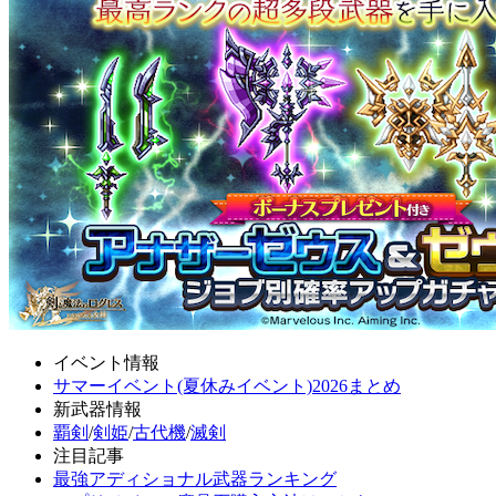
イベント情報
サマーイベント(夏休みイベント)2026まとめ
新武器情報
覇剣
/
剣姫
/
古代機
/
滅剣
注目記事
最強アディショナル武器ランキング