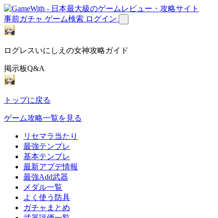
事前ガチャ
ゲーム検索
ログイン
ログレスいにしえの女神攻略ガイド
掲示板Q&A
トップに戻る
ゲーム攻略一覧を見る
リセマラ当たり
最強テンプレ
基本テンプレ
最新アプデ情報
最強Add武器
メダル一覧
よく使う防具
ガチャまとめ
武器評価一覧