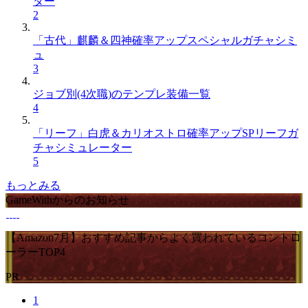
ター
2
「古代」麒麟＆四神確率アップスペシャルガチャシミ
ュ
3
ジョブ別(4次職)のテンプレ装備一覧
4
「リーフ」白虎＆カリオストロ確率アップSPリーフガ
チャシミュレーター
5
もっとみる
GameWithからのお知らせ
【Amazon7月】おすすめ記事からよく買われているコントロ
ーラーTOP4
PR
1