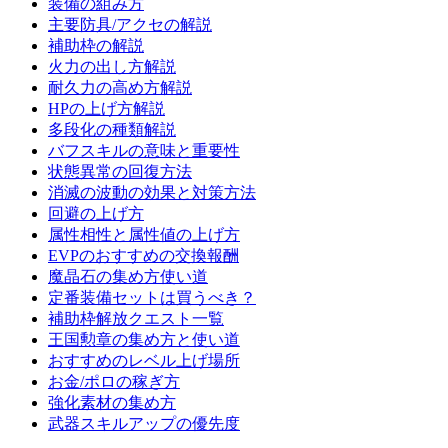
装備の組み方
主要防具/アクセの解説
補助枠の解説
火力の出し方解説
耐久力の高め方解説
HPの上げ方解説
多段化の種類解説
バフスキルの意味と重要性
状態異常の回復方法
消滅の波動の効果と対策方法
回避の上げ方
属性相性と属性値の上げ方
EVPのおすすめの交換報酬
魔晶石の集め方使い道
定番装備セットは買うべき？
補助枠解放クエスト一覧
王国勲章の集め方と使い道
おすすめのレベル上げ場所
お金/ポロの稼ぎ方
強化素材の集め方
武器スキルアップの優先度