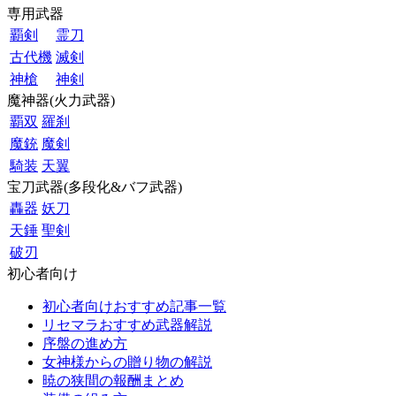
専用武器
覇剣
霊刀
古代機
滅剣
神槍
神剣
魔神器(火力武器)
覇双
羅刹
魔銃
魔剣
騎装
天翼
宝刀武器(多段化&バフ武器)
轟器
妖刀
天錘
聖剣
破刃
初心者向け
初心者向けおすすめ記事一覧
リセマラおすすめ武器解説
序盤の進め方
女神様からの贈り物の解説
暁の狭間の報酬まとめ