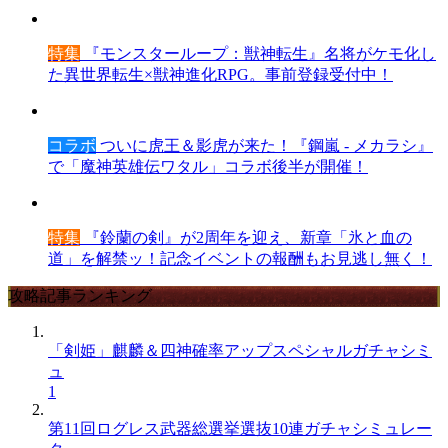
特集
『モンスターループ：獣神転生』名将がケモ化し
た異世界転生×獣神進化RPG。事前登録受付中！
コラボ
ついに虎王＆影虎が来た！『鋼嵐 - メカラシ』
で「魔神英雄伝ワタル」コラボ後半が開催！
特集
『鈴蘭の剣』が2周年を迎え、新章「氷と血の
道」を解禁ッ！記念イベントの報酬もお見逃し無く！
攻略記事ランキング
「剣姫」麒麟＆四神確率アップスペシャルガチャシミ
ュ
1
第11回ログレス武器総選挙選抜10連ガチャシミュレー