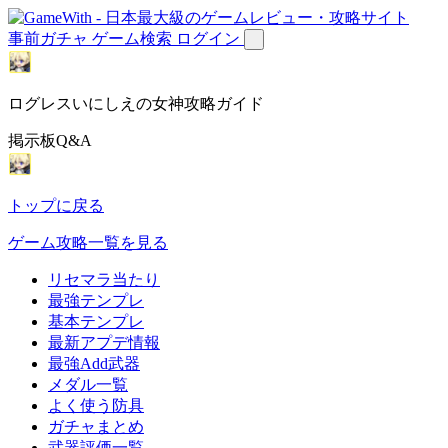
事前ガチャ
ゲーム検索
ログイン
ログレスいにしえの女神攻略ガイド
掲示板Q&A
トップに戻る
ゲーム攻略一覧を見る
リセマラ当たり
最強テンプレ
基本テンプレ
最新アプデ情報
最強Add武器
メダル一覧
よく使う防具
ガチャまとめ
武器評価一覧