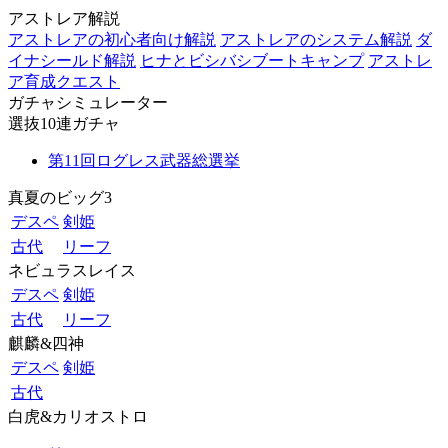
アストレア解説
アストレアの初心者向け解説
アストレアのシステム解説
ダ
イナシールド解説
ヒナとビシバシブートキャンプ
アストレ
ア育成クエスト
ガチャシミュレーター
選抜10連ガチャ
第11回ログレス武器総選挙
真夏のビッグ3
デスペ
剣姫
古代
リーフ
ネビュラスレイス
デスペ
剣姫
古代
リーフ
麒麟&四神
デスペ
剣姫
古代
白虎&カリオストロ