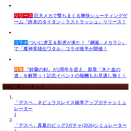
リリース
巨大メカで撃ちまくる爽快シューティングゲ
ーム『終末のタイタン：ラストラッシュ』リリース！
コラボ
ついに虎王＆影虎が来た！『鋼嵐 - メカラシ』
で「魔神英雄伝ワタル」コラボ後半が開催！
特集
『鈴蘭の剣』が2周年を迎え、新章「氷と血の
道」を解禁ッ！記念イベントの報酬もお見逃し無く！
攻略記事ランキング
「デスペ」ネビュラスレイス確率アップガチャシミュ
レーター
1
「デスペ」真夏のビッグ3ガチャ(2026)シミュレーター