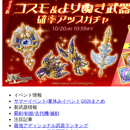
イベント情報
サマーイベント(夏休みイベント)2026まとめ
新武器情報
覇剣
/
剣姫
/
古代機
/
滅剣
注目記事
最強アディショナル武器ランキング