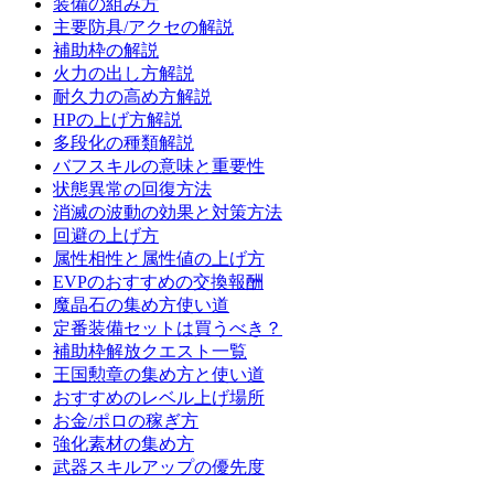
装備の組み方
主要防具/アクセの解説
補助枠の解説
火力の出し方解説
耐久力の高め方解説
HPの上げ方解説
多段化の種類解説
バフスキルの意味と重要性
状態異常の回復方法
消滅の波動の効果と対策方法
回避の上げ方
属性相性と属性値の上げ方
EVPのおすすめの交換報酬
魔晶石の集め方使い道
定番装備セットは買うべき？
補助枠解放クエスト一覧
王国勲章の集め方と使い道
おすすめのレベル上げ場所
お金/ポロの稼ぎ方
強化素材の集め方
武器スキルアップの優先度