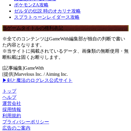
ポケモンZA攻略
ゼルダの伝説 時のオカリナ攻略
スプラトゥーンレイダース攻略
当ゲームタイトルの権利表記
※全てのコンテンツはGameWith編集部が独自の判断で書い
た内容となります。
※当サイトに掲載されているデータ、画像類の無断使用・無
断転載は固くお断りします。
[記事編集]GameWith
[提供]Marvelous Inc. / Aiming Inc.
▶剣と魔法のログレス公式サイト
トップ
ヘルプ
運営会社
採用情報
利用規約
プライバシーポリシー
広告のご案内