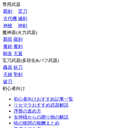
専用武器
覇剣
霊刀
古代機
滅剣
神槍
神剣
魔神器(火力武器)
覇双
羅刹
魔銃
魔剣
騎装
天翼
宝刀武器(多段化&バフ武器)
轟器
妖刀
天錘
聖剣
破刃
初心者向け
初心者向けおすすめ記事一覧
リセマラおすすめ武器解説
序盤の進め方
女神様からの贈り物の解説
暁の狭間の報酬まとめ