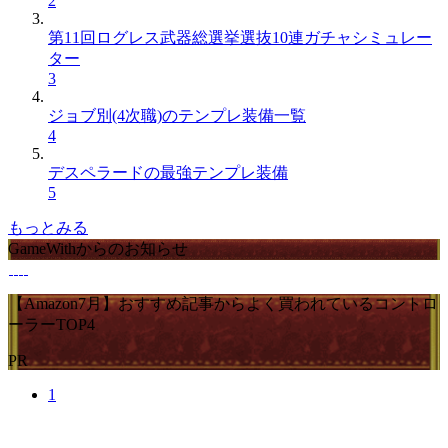
2
第11回ログレス武器総選挙選抜10連ガチャシミュレー
ター
3
ジョブ別(4次職)のテンプレ装備一覧
4
デスペラードの最強テンプレ装備
5
もっとみる
GameWithからのお知らせ
【Amazon7月】おすすめ記事からよく買われているコントロ
ーラーTOP4
PR
1