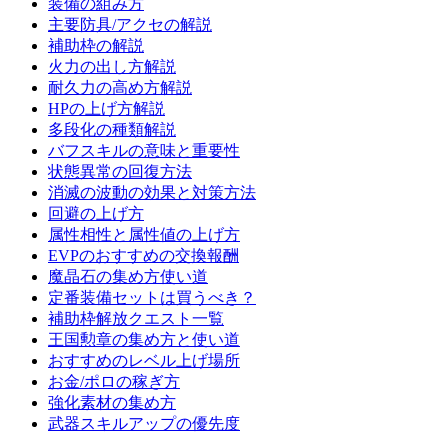
装備の組み方
主要防具/アクセの解説
補助枠の解説
火力の出し方解説
耐久力の高め方解説
HPの上げ方解説
多段化の種類解説
バフスキルの意味と重要性
状態異常の回復方法
消滅の波動の効果と対策方法
回避の上げ方
属性相性と属性値の上げ方
EVPのおすすめの交換報酬
魔晶石の集め方使い道
定番装備セットは買うべき？
補助枠解放クエスト一覧
王国勲章の集め方と使い道
おすすめのレベル上げ場所
お金/ポロの稼ぎ方
強化素材の集め方
武器スキルアップの優先度