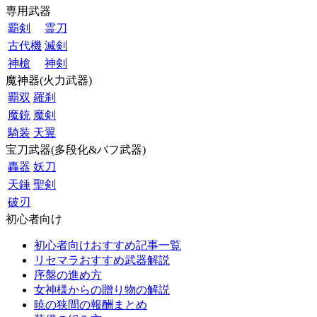
専用武器
覇剣
霊刀
古代機
滅剣
神槍
神剣
魔神器(火力武器)
覇双
羅刹
魔銃
魔剣
騎装
天翼
宝刀武器(多段化&バフ武器)
轟器
妖刀
天錘
聖剣
破刃
初心者向け
初心者向けおすすめ記事一覧
リセマラおすすめ武器解説
序盤の進め方
女神様からの贈り物の解説
暁の狭間の報酬まとめ