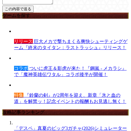
ゲームを探す
リリース
巨大メカで撃ちまくる爽快シューティングゲ
ーム『終末のタイタン：ラストラッシュ』リリース！
コラボ
ついに虎王＆影虎が来た！『鋼嵐 - メカラシ』
で「魔神英雄伝ワタル」コラボ後半が開催！
特集
『鈴蘭の剣』が2周年を迎え、新章「氷と血の
道」を解禁ッ！記念イベントの報酬もお見逃し無く！
攻略記事ランキング
「デスペ」真夏のビッグ3ガチャ(2026)シミュレーター