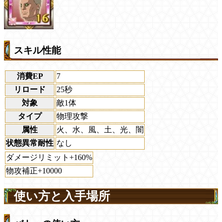
スキル性能
消費EP
7
リロード
25秒
対象
敵1体
タイプ
物理攻撃
属性
火、水、風、土、光、闇
状態異常耐性
なし
ダメージリミット+160%
物攻補正+10000
使い方と入手場所