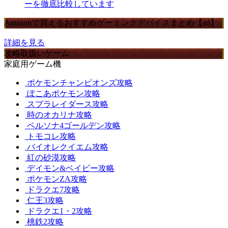
ーを徹底比較しています
Amazonで買えるおすすめゲーミングデバイスまとめ【ad】
詳細を見る
攻略取扱いゲーム
家庭用ゲーム機
ポケモンチャンピオンズ攻略
ぽこあポケモン攻略
スプラレイダース攻略
時のオカリナ攻略
ペルソナ4ゴールデン攻略
トモコレ攻略
バイオレクイエム攻略
紅の砂漠攻略
デイモン&ベイビー攻略
ポケモンZA攻略
ドラクエ7攻略
仁王3攻略
ドラクエ1・2攻略
桃鉄2攻略