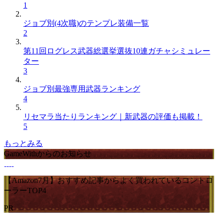
1
ジョブ別(4次職)のテンプレ装備一覧
2
第11回ログレス武器総選挙選抜10連ガチャシミュレー
ター
3
ジョブ別最強専用武器ランキング
4
リセマラ当たりランキング｜新武器の評価も掲載！
5
もっとみる
GameWithからのお知らせ
【Amazon7月】おすすめ記事からよく買われているコントロ
ーラーTOP4
PR