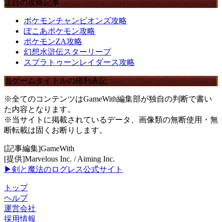
注目の攻略記事
ポケモンチャンピオンズ攻略
ぽこあポケモン攻略
ポケモンZA攻略
幻想水滸伝スターリープ
スプラトゥーンレイダース攻略
当ゲームタイトルの権利表記
※全てのコンテンツはGameWith編集部が独自の判断で書い
た内容となります。
※当サイトに掲載されているデータ、画像類の無断使用・無
断転載は固くお断りします。
[記事編集]GameWith
[提供]Marvelous Inc. / Aiming Inc.
▶剣と魔法のログレス公式サイト
トップ
ヘルプ
運営会社
採用情報