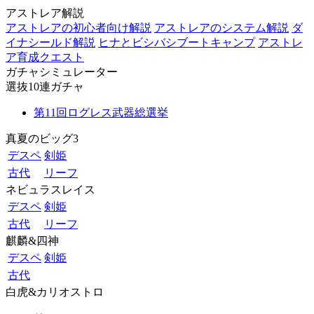
アストレア解説
アストレアの初心者向け解説
アストレアのシステム解説
ダ
イナシールド解説
ヒナとビシバシブートキャンプ
アストレ
ア育成クエスト
ガチャシミュレーター
選抜10連ガチャ
第11回ログレス武器総選挙
真夏のビッグ3
デスペ
剣姫
古代
リーフ
ネビュラスレイス
デスペ
剣姫
古代
リーフ
麒麟&四神
デスペ
剣姫
古代
白虎&カリオストロ