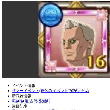
イベント情報
サマーイベント(夏休みイベント)2026まとめ
新武器情報
覇剣
/
剣姫
/
古代機
/
滅剣
注目記事