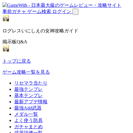
事前ガチャ
ゲーム検索
ログイン
ログレスいにしえの女神攻略ガイド
掲示板Q&A
トップに戻る
ゲーム攻略一覧を見る
リセマラ当たり
最強テンプレ
基本テンプレ
最新アプデ情報
最強Add武器
メダル一覧
よく使う防具
ガチャまとめ
武器評価一覧