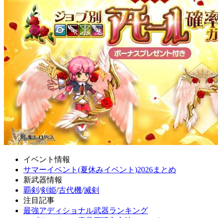
イベント情報
サマーイベント(夏休みイベント)2026まとめ
新武器情報
覇剣
/
剣姫
/
古代機
/
滅剣
注目記事
最強アディショナル武器ランキング