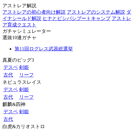
アストレア解説
アストレアの初心者向け解説
アストレアのシステム解説
ダ
イナシールド解説
ヒナとビシバシブートキャンプ
アストレ
ア育成クエスト
ガチャシミュレーター
選抜10連ガチャ
第11回ログレス武器総選挙
真夏のビッグ3
デスペ
剣姫
古代
リーフ
ネビュラスレイス
デスペ
剣姫
古代
リーフ
麒麟&四神
デスペ
剣姫
古代
白虎&カリオストロ