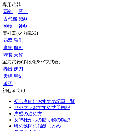
専用武器
覇剣
霊刀
古代機
滅剣
神槍
神剣
魔神器(火力武器)
覇双
羅刹
魔銃
魔剣
騎装
天翼
宝刀武器(多段化&バフ武器)
轟器
妖刀
天錘
聖剣
破刃
初心者向け
初心者向けおすすめ記事一覧
リセマラおすすめ武器解説
序盤の進め方
女神様からの贈り物の解説
暁の狭間の報酬まとめ