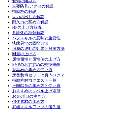
装備の組み方
主要防具/アクセの解説
補助枠の解説
火力の出し方解説
耐久力の高め方解説
HPの上げ方解説
多段化の種類解説
バフスキルの意味と重要性
状態異常の回復方法
消滅の波動の効果と対策方法
回避の上げ方
属性相性と属性値の上げ方
EVPのおすすめの交換報酬
魔晶石の集め方使い道
定番装備セットは買うべき？
補助枠解放クエスト一覧
王国勲章の集め方と使い道
おすすめのレベル上げ場所
お金/ポロの稼ぎ方
強化素材の集め方
武器スキルアップの優先度