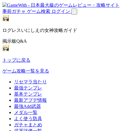
事前ガチャ
ゲーム検索
ログイン
ログレスいにしえの女神攻略ガイド
掲示板Q&A
トップに戻る
ゲーム攻略一覧を見る
リセマラ当たり
最強テンプレ
基本テンプレ
最新アプデ情報
最強Add武器
メダル一覧
よく使う防具
ガチャまとめ
武器評価一覧