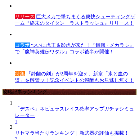
リリース
巨大メカで撃ちまくる爽快シューティングゲ
ーム『終末のタイタン：ラストラッシュ』リリース！
コラボ
ついに虎王＆影虎が来た！『鋼嵐 - メカラシ』
で「魔神英雄伝ワタル」コラボ後半が開催！
特集
『鈴蘭の剣』が2周年を迎え、新章「氷と血の
道」を解禁ッ！記念イベントの報酬もお見逃し無く！
攻略記事ランキング
「デスペ」ネビュラスレイス確率アップガチャシミュ
レーター
1
リセマラ当たりランキング｜新武器の評価も掲載！