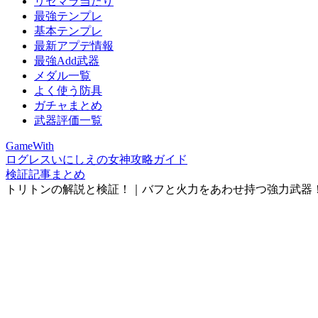
リセマラ当たり
最強テンプレ
基本テンプレ
最新アプデ情報
最強Add武器
メダル一覧
よく使う防具
ガチャまとめ
武器評価一覧
GameWith
ログレスいにしえの女神攻略ガイド
検証記事まとめ
トリトンの解説と検証！｜バフと火力をあわせ持つ強力武器