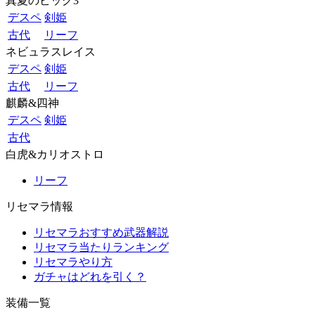
真夏のビッグ3
デスペ
剣姫
古代
リーフ
ネビュラスレイス
デスペ
剣姫
古代
リーフ
麒麟&四神
デスペ
剣姫
古代
白虎&カリオストロ
リーフ
リセマラ情報
リセマラおすすめ武器解説
リセマラ当たりランキング
リセマラやり方
ガチャはどれを引く？
装備一覧