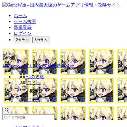
ホーム
ゲーム検索
新規登録
ログイン
2カラム
3カラム
ログレスいにしえの女神攻略ガイド
他の攻略
コミュ
掲示板
Q&A