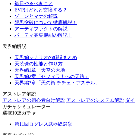
毎日やるべきこと
EVPはどれと交換する？
ゾーンとマナの解説
限界突破について徹底解説！
アーティファクトの解説
パーティ募集機能の解説！
天界編解説
天界編シナリオの解説まとめ
天装珠の性能と作り方
天界編1章「天空の大地」
天界編2章「セフィラナへの天路」
天界編3章「天の街 チチェ・アステル」
アストレア解説
アストレアの初心者向け解説
アストレアのシステム解説
ダイ
ガチャシミュレーター
選抜10連ガチャ
第11回ログレス武器総選挙