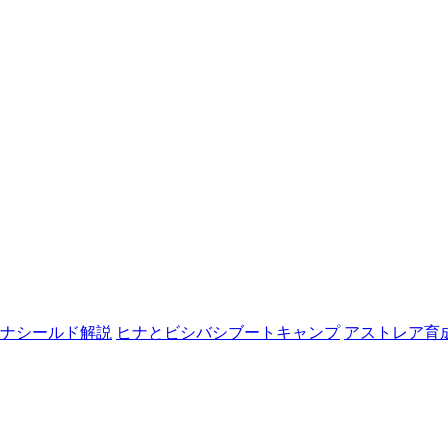
ナシールド解説
ヒナとビシバシブートキャンプ
アストレア育