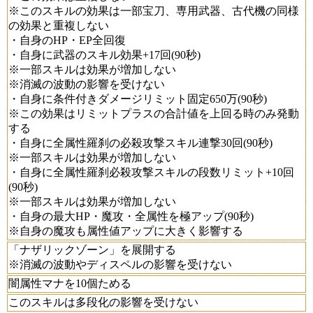
※このスキルの効果は一部宝刀、専用武器、古代機の同様
の効果と重複しない
・自身のHP・EP全回復
・自身に武器のスキル効果+17回(90秒)
※一部スキルは効果が増加しない
※消滅の波動の影響を受けない
・自身に条件付きダメージリミット固定650万(90秒)
※この効果はリミットプラスの合計値を上回る時のみ発動
する
・自身に全属性羅刹の必殺攻撃スキル連撃30回(90秒)
※一部スキルは効果が増加しない
・自身に全属性羅刹必殺攻撃スキルの段数リミット+10回
(90秒)
※一部スキルは効果が増加しない
・自身の最大HP・魔攻・全属性を極アップ(90秒)
※自身の魔攻も属性値アップに大きく影響する
「ナザリックゾーン」を展開する
※消滅の波動やディスペルの影響を受けない
闇属性マナを10個ためる
このスキルは多段化の影響を受けない