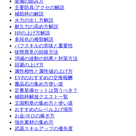
装備の組み方
主要防具/アクセの解説
補助枠の解説
火力の出し方解説
耐久力の高め方解説
HPの上げ方解説
多段化の種類解説
バフスキルの意味と重要性
状態異常の回復方法
消滅の波動の効果と対策方法
回避の上げ方
属性相性と属性値の上げ方
EVPのおすすめの交換報酬
魔晶石の集め方使い道
定番装備セットは買うべき？
補助枠解放クエスト一覧
王国勲章の集め方と使い道
おすすめのレベル上げ場所
お金/ポロの稼ぎ方
強化素材の集め方
武器スキルアップの優先度