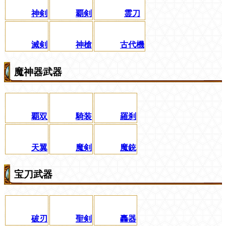
神剣
覇剣
霊刀
滅剣
神槍
古代機
魔神器武器
覇双
騎装
羅刹
天翼
魔剣
魔銃
宝刀武器
破刃
聖剣
轟器