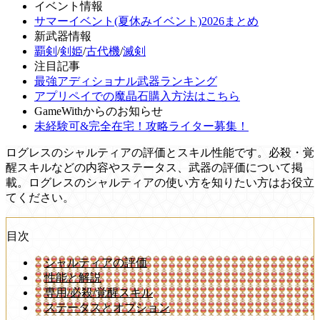
イベント情報
サマーイベント(夏休みイベント)2026まとめ
新武器情報
覇剣
/
剣姫
/
古代機
/
滅剣
注目記事
最強アディショナル武器ランキング
アプリペイでの魔晶石購入方法はこちら
GameWithからのお知らせ
未経験可&完全在宅！攻略ライター募集！
ログレスのシャルティアの評価とスキル性能です。必殺・覚
醒スキルなどの内容やステータス、武器の評価について掲
載。ログレスのシャルティアの使い方を知りたい方はお役立
てください。
目次
シャルティアの評価
性能と解説
専用/必殺/覚醒スキル
ステータスとオプション