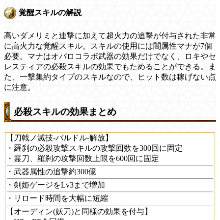
覚醒スキルの解説
高いダメリミと連撃に加えて超火力の追撃が付与された非常
に高火力な覚醒スキル。スキルの使用には闇属性マナが7個
必要。マナはオバロコラボ武器の効果だけでなく、ロキやセ
レスティアの必殺スキルの効果でもためることができる。ま
た、一撃集約タイプのスキルなので、ヒット数は稼げない点
に注意。
必殺スキルの効果まとめ
【刀戟ノ滅技-バルドル-解放】
・羅刹の必殺攻撃スキルの攻撃回数を300回に固定
・霊刀、羅刹の攻撃回数上限を600回に固定
・武器属性の追撃約300億
・剣姫ゲージをLv3まで増加
・リロード時間を大幅に短縮
【オーディン(妖刀)と同様の効果を付与】