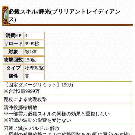
必殺スキル/輝光(ブリリアントレイディアン
ス)
消費EP
3
リロード
9999秒
対象
敵1体
攻撃回数
150回
タイプ
物理攻撃
属性
闇
【固定ダメージリミット】199万
※合計2億9999万
魔攻による物理攻撃
清浄投擲槍解放
※一部霊刀必殺スキルの同様の効果と重複しない
※消滅の波動の影響を受けない
刀戟ノ滅技-バルドル-解放
・羅刹の必殺攻撃スキルの攻撃回数を300回に固定(3600秒)