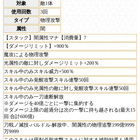
対象
敵1体
使用回数
3回
タイプ
物理攻撃
属性
闇
【スタック】闇属性マナ【消費量】7
【ダメージリミット】+900％
魔攻による物理攻撃
光属性の敵に対しダメージリミット+200％
スキル中のみスキル威力+500％
スキル中のみ覚醒攻撃スキル連撃50回
スキル中のみ光属性の敵に対し覚醒攻撃スキル連撃50回
スキル中のみ一刀連断解放
※ダメージを40億ごとに一撃に集約する
※ダメージ上限の超過分は次の一撃に持ち越される(最大15
回 合計600億)
刀戟ノ滅技-バルドル-解放中、闇属性の物理追撃199億9999
万9999
このスキルは羅刹必殺攻撃スキルに対する補助効果も適用