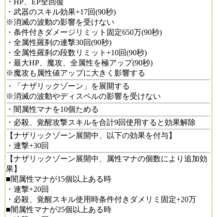
・HP、EP全回復
・武器のスキル効果+17回(90秒)
※消滅の波動の影響を受けない
・条件付きダメージリミット固定650万(90秒)
・全属性羅刹の連撃30回(90秒)
・全属性羅刹の段数リミット+10回(90秒)
・最大HP、魔攻、全属性を極アップ(90秒)
※魔攻も属性値アップに大きく影響する
・「ナザリックゾーン」を展開する
※消滅の波動やディスペルの影響を受けない
・闇属性マナを10個ためる
・必殺、覚醒攻撃スキルを合計9回使用すると効果解除
【ナザリックゾーン展開中、以下の効果を付与】
・連撃+30回
【ナザリックゾーン展開中、属性マナの個数により追加効
果】
■闇属性マナが15個以上ある時
・連撃+20回
・必殺、覚醒スキル使用時条件付きダメリミ固定+20万
■闇属性マナが25個以上ある時