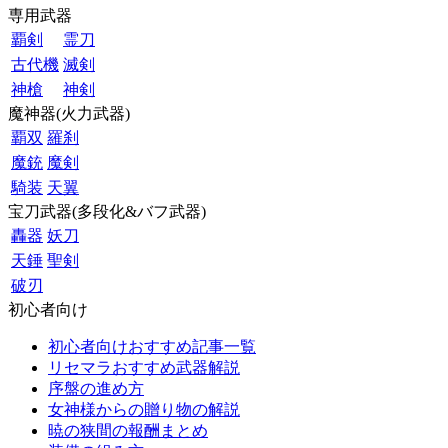
専用武器
覇剣
霊刀
古代機
滅剣
神槍
神剣
魔神器(火力武器)
覇双
羅刹
魔銃
魔剣
騎装
天翼
宝刀武器(多段化&バフ武器)
轟器
妖刀
天錘
聖剣
破刃
初心者向け
初心者向けおすすめ記事一覧
リセマラおすすめ武器解説
序盤の進め方
女神様からの贈り物の解説
暁の狭間の報酬まとめ