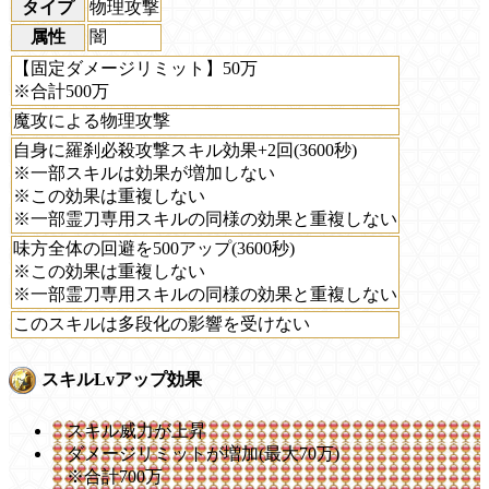
タイプ
物理攻撃
属性
闇
【固定ダメージリミット】50万
※合計500万
魔攻による物理攻撃
自身に羅刹必殺攻撃スキル効果+2回(3600秒)
※一部スキルは効果が増加しない
※この効果は重複しない
※一部霊刀専用スキルの同様の効果と重複しない
味方全体の回避を500アップ(3600秒)
※この効果は重複しない
※一部霊刀専用スキルの同様の効果と重複しない
このスキルは多段化の影響を受けない
スキルLvアップ効果
スキル威力が上昇
ダメージリミットが増加(最大70万)
※合計700万