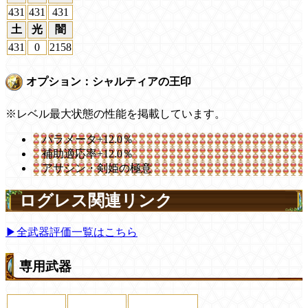
431
431
431
土
光
闇
431
0
2158
オプション：シャルティアの王印
※レベル最大状態の性能を掲載しています。
パラメータ+12.0％
補助適応率+12.0％
アサシン・剣姫の極意
ログレス関連リンク
▶全武器評価一覧はこちら
専用武器