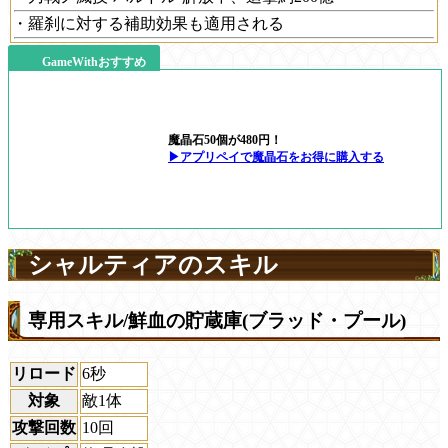
・羅刹に対する補助効果も適用される
GameWithおすすめ
魔晶石50個が480円！
▶アプリペイで魔晶石をお得に購入する
シャルティアのスキル
専用スキル/鮮血の貯蔵庫(ブラッド・プール)
リロード
6秒
対象
敵1体
攻撃回数
10回