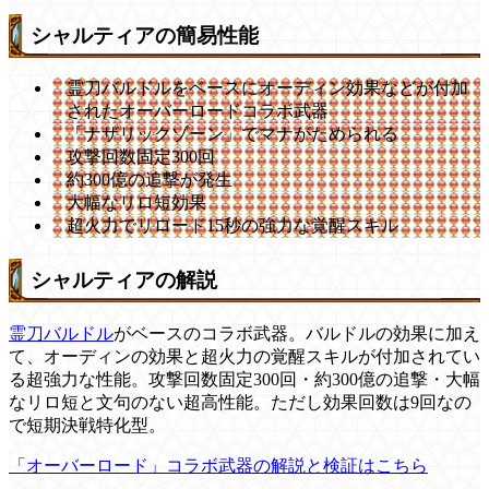
シャルティアの簡易性能
霊刀バルドルをベースにオーディン効果などが付加
されたオーバーロードコラボ武器
「ナザリックゾーン」でマナがためられる
攻撃回数固定300回
約300億の追撃が発生
大幅なリロ短効果
超火力でリロード15秒の強力な覚醒スキル
シャルティアの解説
霊刀バルドル
がベースのコラボ武器。バルドルの効果に加え
て、オーディンの効果と超火力の覚醒スキルが付加されてい
る超強力な性能。攻撃回数固定300回・約300億の追撃・大幅
なリロ短と文句のない超高性能。ただし効果回数は9回なの
で短期決戦特化型。
「オーバーロード」コラボ武器の解説と検証はこちら