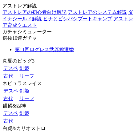
アストレア解説
アストレアの初心者向け解説
アストレアのシステム解説
ダ
イナシールド解説
ヒナとビシバシブートキャンプ
アストレ
ア育成クエスト
ガチャシミュレーター
選抜10連ガチャ
第11回ログレス武器総選挙
真夏のビッグ3
デスペ
剣姫
古代
リーフ
ネビュラスレイス
デスペ
剣姫
古代
リーフ
麒麟&四神
デスペ
剣姫
古代
白虎&カリオストロ