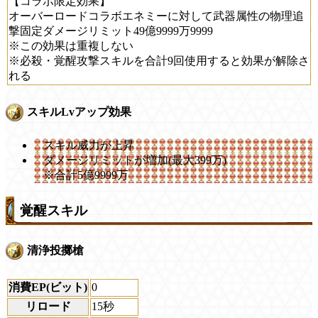
【コラボ限定効果】
オーバーロードコラボエネミーに対して武器属性の物理追
撃固定ダメージリミット49億9999万9999
※この効果は重複しない
※必殺・覚醒攻撃スキルを合計9回使用すると効果が解除さ
れる
スキルLvアップ効果
スキル威力が上昇
ダメージリミットが増加(最大399万)
※合計5億9999万
覚醒スキル
清浄投擲槍
消費EP(ビット)
0
リロード
15秒