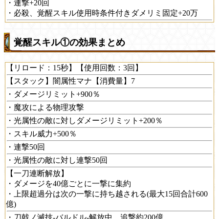
・連撃+20回
・必殺、覚醒スキル使用時条件付きダメリミ固定+20万
覚醒スキル①の効果まとめ
【リロード：15秒】【使用回数：3回】
【スタック】闇属性マナ【消費量】7
・ダメージリミット+900％
・魔攻による物理攻撃
・光属性の敵に対しダメージリミット+200％
・スキル威力+500％
・連撃50回
・光属性の敵に対し連撃50回
【一刀連断解放】
・ダメージを40億ごとに一撃に集約
・上限超過分は次の一撃に持ち越される(最大15回合計600
億)
・刀戟ノ滅技-バルドル-解放中、追撃約200億