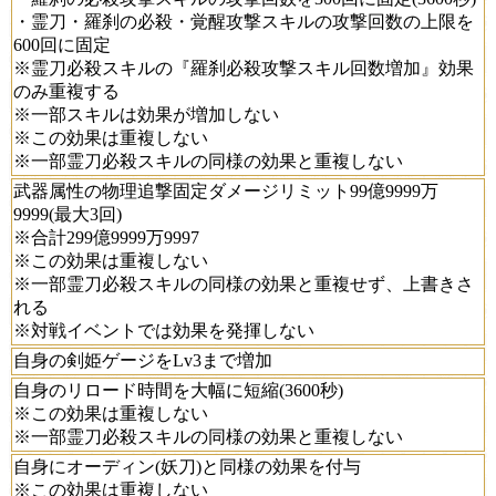
・霊刀・羅刹の必殺・覚醒攻撃スキルの攻撃回数の上限を
600回に固定
※霊刀必殺スキルの『羅刹必殺攻撃スキル回数増加』効果
のみ重複する
※一部スキルは効果が増加しない
※この効果は重複しない
※一部霊刀必殺スキルの同様の効果と重複しない
武器属性の物理追撃固定ダメージリミット99億9999万
9999(最大3回)
※合計299億9999万9997
※この効果は重複しない
※一部霊刀必殺スキルの同様の効果と重複せず、上書きさ
れる
※対戦イベントでは効果を発揮しない
自身の剣姫ゲージをLv3まで増加
自身のリロード時間を大幅に短縮(3600秒)
※この効果は重複しない
※一部霊刀必殺スキルの同様の効果と重複しない
自身にオーディン(妖刀)と同様の効果を付与
※この効果は重複しない