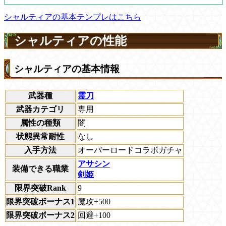
シャルティアの基本テンプレはこちら
シャルティアの性能
シャルティアの基本情報
武器種
霊刀
武器カテゴリ
専用
属性の種類
闇
状態異常耐性
なし
入手方法
オーバーロードコラボガチャ
アサシン
装備できる職業
剣姫
限界突破Rank
9
限界突破ボーナス1
魔攻+500
限界突破ボーナス2
回避+100