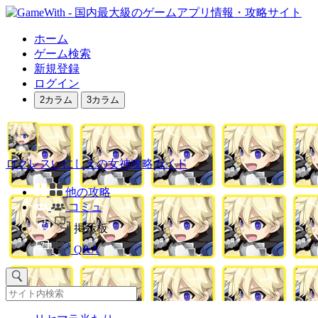
ホーム
ゲーム検索
新規登録
ログイン
2カラム
3カラム
ログレスいにしえの女神攻略ガイド
他の攻略
コミュ
掲示板
Q&A