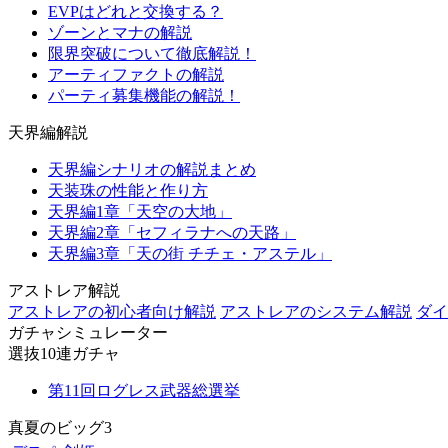
EVPはどれと交換する？
ゾーンとマナの解説
限界突破について徹底解説！
アーティファクトの解説
パーティ募集機能の解説！
天界編解説
天界編シナリオの解説まとめ
天装珠の性能と作り方
天界編1章「天空の大地」
天界編2章「セフィラナへの天路」
天界編3章「天の街 チチェ・アステル」
アストレア解説
アストレアの初心者向け解説
アストレアのシステム解説
ダイ
ガチャシミュレーター
選抜10連ガチャ
第11回ログレス武器総選挙
真夏のビッグ3