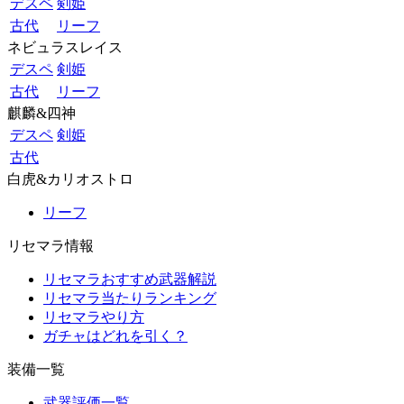
デスペ
剣姫
古代
リーフ
ネビュラスレイス
デスペ
剣姫
古代
リーフ
麒麟&四神
デスペ
剣姫
古代
白虎&カリオストロ
リーフ
リセマラ情報
リセマラおすすめ武器解説
リセマラ当たりランキング
リセマラやり方
ガチャはどれを引く？
装備一覧
武器評価一覧