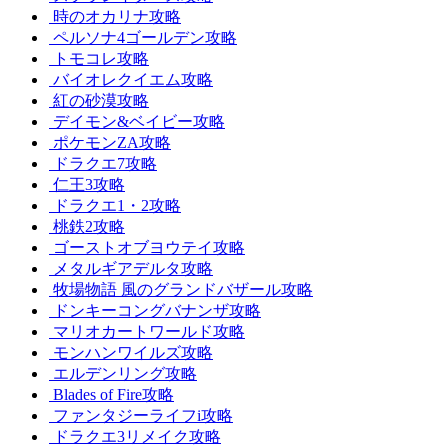
時のオカリナ攻略
ペルソナ4ゴールデン攻略
トモコレ攻略
バイオレクイエム攻略
紅の砂漠攻略
デイモン&ベイビー攻略
ポケモンZA攻略
ドラクエ7攻略
仁王3攻略
ドラクエ1・2攻略
桃鉄2攻略
ゴーストオブヨウテイ攻略
メタルギアデルタ攻略
牧場物語 風のグランドバザール攻略
ドンキーコングバナンザ攻略
マリオカートワールド攻略
モンハンワイルズ攻略
エルデンリング攻略
Blades of Fire攻略
ファンタジーライフi攻略
ドラクエ3リメイク攻略