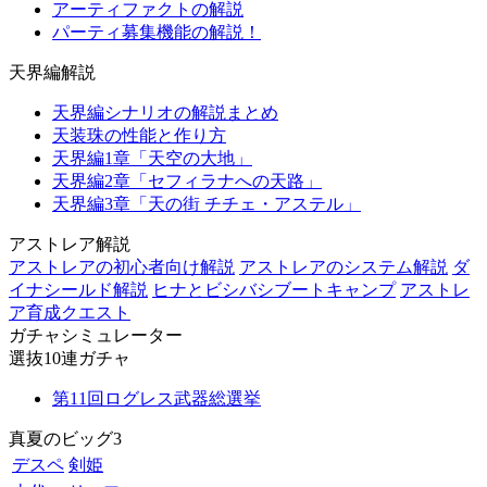
アーティファクトの解説
パーティ募集機能の解説！
天界編解説
天界編シナリオの解説まとめ
天装珠の性能と作り方
天界編1章「天空の大地」
天界編2章「セフィラナへの天路」
天界編3章「天の街 チチェ・アステル」
アストレア解説
アストレアの初心者向け解説
アストレアのシステム解説
ダ
イナシールド解説
ヒナとビシバシブートキャンプ
アストレ
ア育成クエスト
ガチャシミュレーター
選抜10連ガチャ
第11回ログレス武器総選挙
真夏のビッグ3
デスペ
剣姫