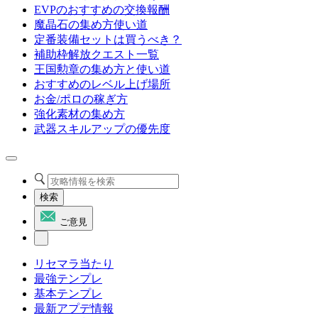
EVPのおすすめの交換報酬
魔晶石の集め方使い道
定番装備セットは買うべき？
補助枠解放クエスト一覧
王国勲章の集め方と使い道
おすすめのレベル上げ場所
お金/ポロの稼ぎ方
強化素材の集め方
武器スキルアップの優先度
検索
ご意見
リセマラ当たり
最強テンプレ
基本テンプレ
最新アプデ情報