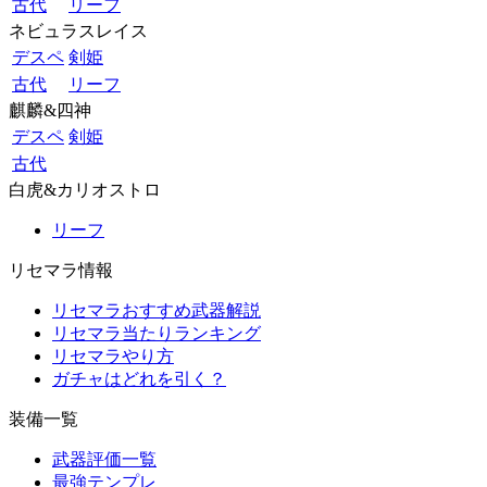
古代
リーフ
ネビュラスレイス
デスペ
剣姫
古代
リーフ
麒麟&四神
デスペ
剣姫
古代
白虎&カリオストロ
リーフ
リセマラ情報
リセマラおすすめ武器解説
リセマラ当たりランキング
リセマラやり方
ガチャはどれを引く？
装備一覧
武器評価一覧
最強テンプレ