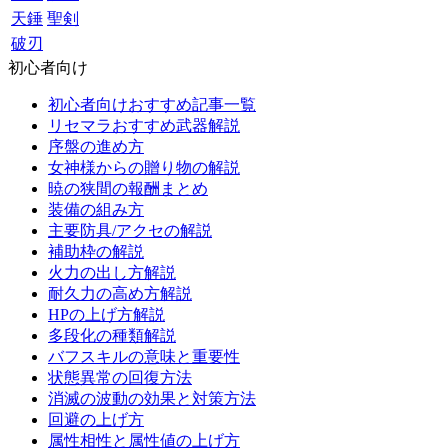
天錘
聖剣
破刃
初心者向け
初心者向けおすすめ記事一覧
リセマラおすすめ武器解説
序盤の進め方
女神様からの贈り物の解説
暁の狭間の報酬まとめ
装備の組み方
主要防具/アクセの解説
補助枠の解説
火力の出し方解説
耐久力の高め方解説
HPの上げ方解説
多段化の種類解説
バフスキルの意味と重要性
状態異常の回復方法
消滅の波動の効果と対策方法
回避の上げ方
属性相性と属性値の上げ方