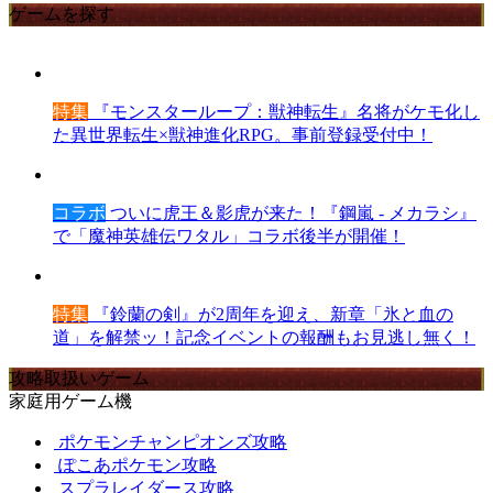
ゲームを探す
特集
『モンスターループ：獣神転生』名将がケモ化し
た異世界転生×獣神進化RPG。事前登録受付中！
コラボ
ついに虎王＆影虎が来た！『鋼嵐 - メカラシ』
で「魔神英雄伝ワタル」コラボ後半が開催！
特集
『鈴蘭の剣』が2周年を迎え、新章「氷と血の
道」を解禁ッ！記念イベントの報酬もお見逃し無く！
攻略取扱いゲーム
家庭用ゲーム機
ポケモンチャンピオンズ攻略
ぽこあポケモン攻略
スプラレイダース攻略