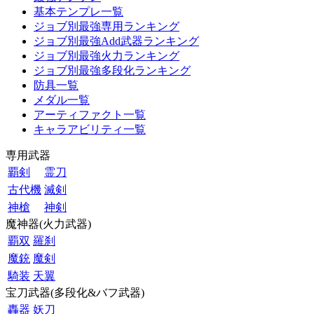
基本テンプレ一覧
ジョブ別最強専用ランキング
ジョブ別最強Add武器ランキング
ジョブ別最強火力ランキング
ジョブ別最強多段化ランキング
防具一覧
メダル一覧
アーティファクト一覧
キャラアビリティ一覧
専用武器
覇剣
霊刀
古代機
滅剣
神槍
神剣
魔神器(火力武器)
覇双
羅刹
魔銃
魔剣
騎装
天翼
宝刀武器(多段化&バフ武器)
轟器
妖刀