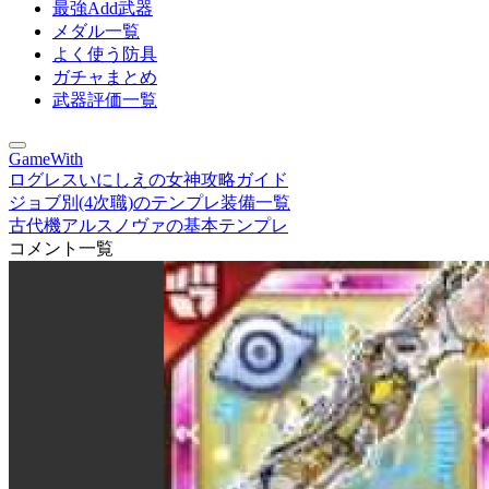
最強Add武器
メダル一覧
よく使う防具
ガチャまとめ
武器評価一覧
GameWith
ログレスいにしえの女神攻略ガイド
ジョブ別(4次職)のテンプレ装備一覧
古代機アルスノヴァの基本テンプレ
コメント一覧