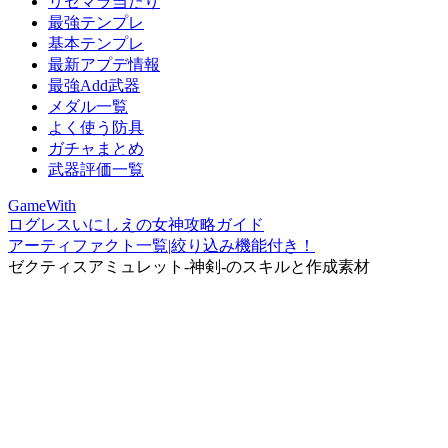
リセマラ当たり
最強テンプレ
基本テンプレ
最新アプデ情報
最強Add武器
メダル一覧
よく使う防具
ガチャまとめ
武器評価一覧
GameWith
ログレスいにしえの女神攻略ガイド
アーティファクト一覧|絞り込み機能付き！
ゼクティスアミュレット-神剣-のスキルと作成素材