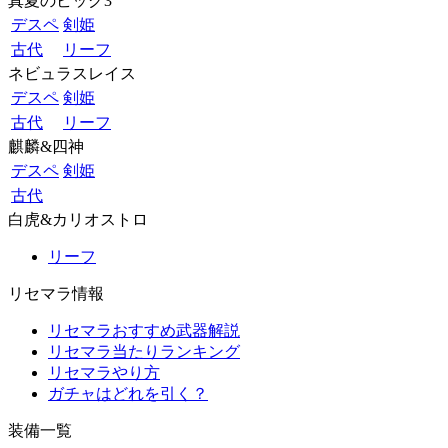
真夏のビッグ3
デスペ
剣姫
古代
リーフ
ネビュラスレイス
デスペ
剣姫
古代
リーフ
麒麟&四神
デスペ
剣姫
古代
白虎&カリオストロ
リーフ
リセマラ情報
リセマラおすすめ武器解説
リセマラ当たりランキング
リセマラやり方
ガチャはどれを引く？
装備一覧