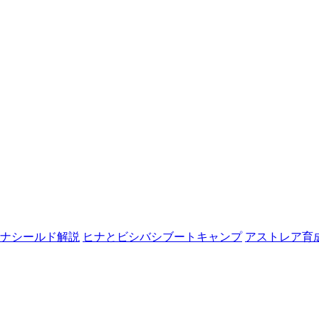
ナシールド解説
ヒナとビシバシブートキャンプ
アストレア育