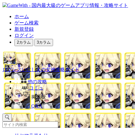
ホーム
ゲーム検索
新規登録
ログイン
2カラム
3カラム
ログレスいにしえの女神攻略ガイド
他の攻略
コミュ
掲示板
Q&A