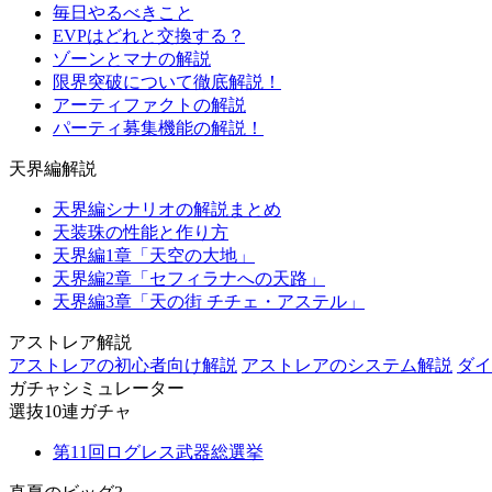
毎日やるべきこと
EVPはどれと交換する？
ゾーンとマナの解説
限界突破について徹底解説！
アーティファクトの解説
パーティ募集機能の解説！
天界編解説
天界編シナリオの解説まとめ
天装珠の性能と作り方
天界編1章「天空の大地」
天界編2章「セフィラナへの天路」
天界編3章「天の街 チチェ・アステル」
アストレア解説
アストレアの初心者向け解説
アストレアのシステム解説
ダイ
ガチャシミュレーター
選抜10連ガチャ
第11回ログレス武器総選挙