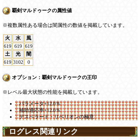
覇剣マルドゥークの属性値
※複数属性ある場合は闇属性の数値を掲載しています。
火
水
風
619
619
619
土
光
闇
619
3102
0
オプション：覇剣マルドゥークの王印
※レベル最大状態の性能を掲載しています。
パラメータ+12.0％
補助適応率+12.0％
デスペラード・リベリオンの極意
ログレス関連リンク