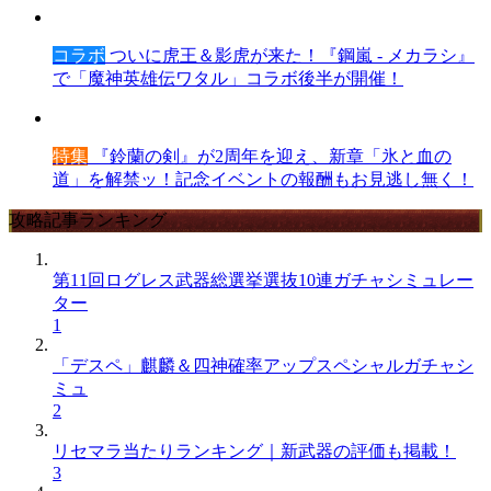
コラボ
ついに虎王＆影虎が来た！『鋼嵐 - メカラシ』
で「魔神英雄伝ワタル」コラボ後半が開催！
特集
『鈴蘭の剣』が2周年を迎え、新章「氷と血の
道」を解禁ッ！記念イベントの報酬もお見逃し無く！
攻略記事ランキング
第11回ログレス武器総選挙選抜10連ガチャシミュレー
ター
1
「デスペ」麒麟＆四神確率アップスペシャルガチャシ
ミュ
2
リセマラ当たりランキング｜新武器の評価も掲載！
3