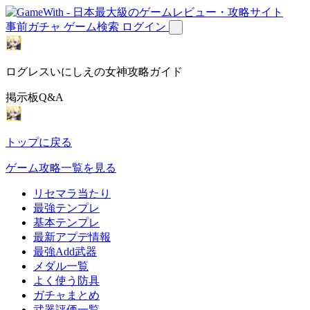
事前ガチャ
ゲーム検索
ログイン
ログレスいにしえの女神攻略ガイド
掲示板Q&A
トップに戻る
ゲーム攻略一覧を見る
リセマラ当たり
最強テンプレ
基本テンプレ
最新アプデ情報
最強Add武器
メダル一覧
よく使う防具
ガチャまとめ
武器評価一覧