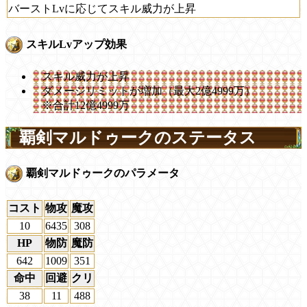
バーストLvに応じてスキル威力が上昇
スキルLvアップ効果
スキル威力が上昇
ダメージリミットが増加（最大2億4999万）
※合計12億4999万
覇剣マルドゥークのステータス
覇剣マルドゥークのパラメータ
コスト
物攻
魔攻
10
6435
308
HP
物防
魔防
642
1009
351
命中
回避
クリ
38
11
488