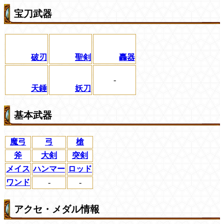
宝刀武器
破刃
聖剣
轟器
-
天錘
妖刀
基本武器
魔弓
弓
槍
斧
大剣
突剣
メイス
ハンマー
ロッド
ワンド
-
-
アクセ・メダル情報