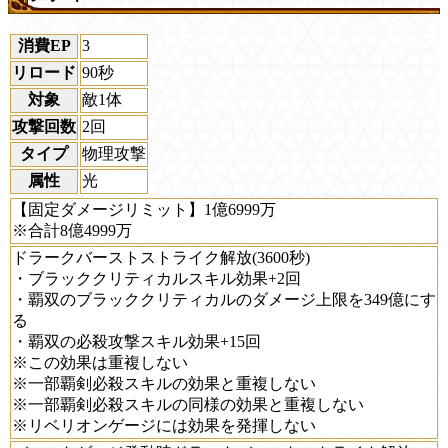
消費EP
3
リロード
90秒
対象
敵1体
攻撃回数
2回
タイプ
物理攻撃
属性
光
【固定ダメージリミット】1億6999万
※合計8億4999万
ドラークバーストストライク解放(3600秒)
・ブラッククリティカルスキル効果+2回
・覇双のブラッククリティカルのダメージ上限を349億にす
る
・覇双の必殺攻撃スキル効果+15回
※この効果は重複しない
※一部覇剣必殺スキルの効果と重複しない
※一部覇剣必殺スキルの同様の効果と重複しない
※リベリオンゲージには効果を発揮しない