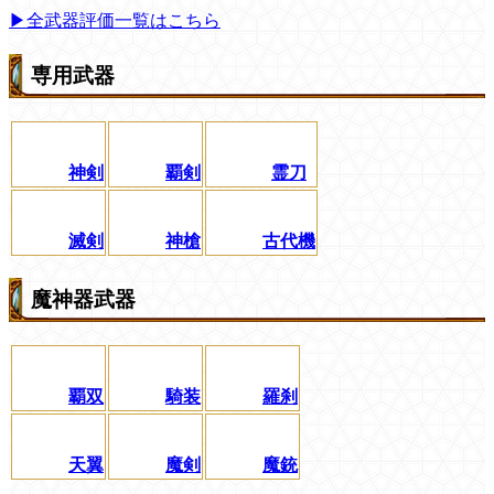
▶全武器評価一覧はこちら
専用武器
神剣
覇剣
霊刀
滅剣
神槍
古代機
魔神器武器
覇双
騎装
羅刹
天翼
魔剣
魔銃