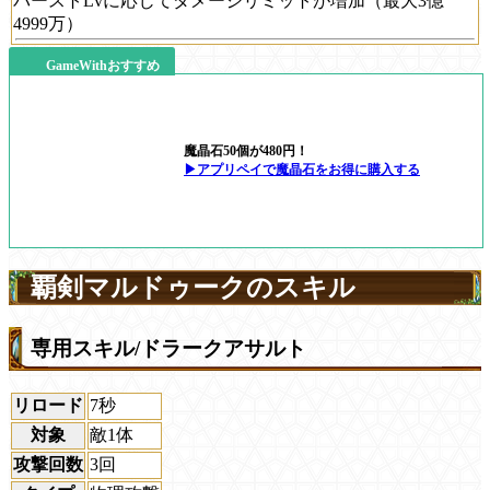
バーストLvに応じてダメージリミットが増加（最大3億
4999万）
GameWithおすすめ
魔晶石50個が480円！
▶アプリペイで魔晶石をお得に購入する
覇剣マルドゥークのスキル
専用スキル/ドラークアサルト
リロード
7秒
対象
敵1体
攻撃回数
3回