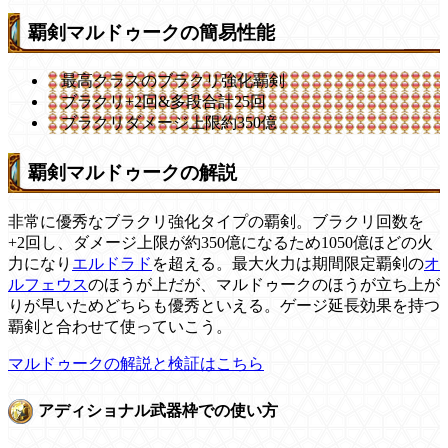
覇剣マルドゥークの簡易性能
最高クラスのブラクリ強化覇剣
ブラクリ+2回&多段合計25回
ブラクリダメージ上限約350億
覇剣マルドゥークの解説
非常に優秀なブラクリ強化タイプの覇剣。ブラクリ回数を
+2回し、ダメージ上限が約350億になるため1050億ほどの火
力になり
エルドラド
を超える。最大火力は期間限定覇剣の
オ
ルフェウス
のほうが上だが、マルドゥークのほうが立ち上が
りが早いためどちらも優秀といえる。ゲージ延長効果を持つ
覇剣と合わせて使っていこう。
マルドゥークの解説と検証はこちら
アディショナル武器枠での使い方