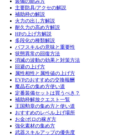
装備の組み方
主要防具/アクセの解説
補助枠の解説
火力の出し方解説
耐久力の高め方解説
HPの上げ方解説
多段化の種類解説
バフスキルの意味と重要性
状態異常の回復方法
消滅の波動の効果と対策方法
回避の上げ方
属性相性と属性値の上げ方
EVPのおすすめの交換報酬
魔晶石の集め方使い道
定番装備セットは買うべき？
補助枠解放クエスト一覧
王国勲章の集め方と使い道
おすすめのレベル上げ場所
お金/ポロの稼ぎ方
強化素材の集め方
武器スキルアップの優先度