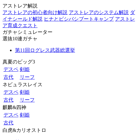
アストレア解説
アストレアの初心者向け解説
アストレアのシステム解説
ダ
イナシールド解説
ヒナとビシバシブートキャンプ
アストレ
ア育成クエスト
ガチャシミュレーター
選抜10連ガチャ
第11回ログレス武器総選挙
真夏のビッグ3
デスペ
剣姫
古代
リーフ
ネビュラスレイス
デスペ
剣姫
古代
リーフ
麒麟&四神
デスペ
剣姫
古代
白虎&カリオストロ