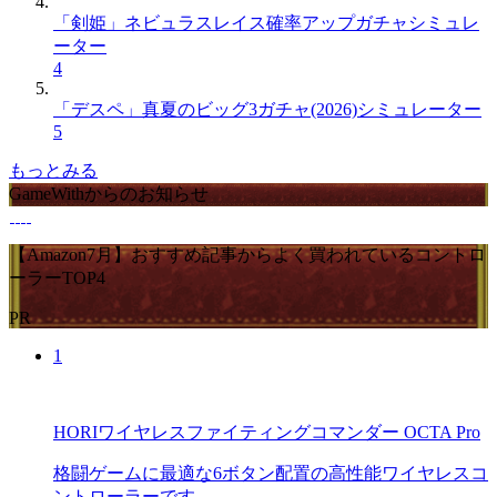
「剣姫」ネビュラスレイス確率アップガチャシミュレ
ーター
4
「デスペ」真夏のビッグ3ガチャ(2026)シミュレーター
5
もっとみる
GameWithからのお知らせ
【Amazon7月】おすすめ記事からよく買われているコントロ
ーラーTOP4
PR
1
HORIワイヤレスファイティングコマンダー OCTA Pro
格闘ゲームに最適な6ボタン配置の高性能ワイヤレスコ
ントローラーです。