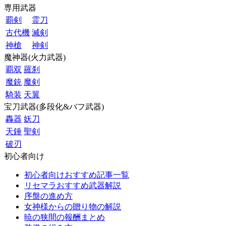
専用武器
覇剣
霊刀
古代機
滅剣
神槍
神剣
魔神器(火力武器)
覇双
羅刹
魔銃
魔剣
騎装
天翼
宝刀武器(多段化&バフ武器)
轟器
妖刀
天錘
聖剣
破刃
初心者向け
初心者向けおすすめ記事一覧
リセマラおすすめ武器解説
序盤の進め方
女神様からの贈り物の解説
暁の狭間の報酬まとめ