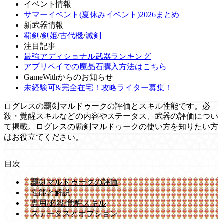
イベント情報
サマーイベント(夏休みイベント)2026まとめ
新武器情報
覇剣
/
剣姫
/
古代機
/
滅剣
注目記事
最強アディショナル武器ランキング
アプリペイでの魔晶石購入方法はこちら
GameWithからのお知らせ
未経験可&完全在宅！攻略ライター募集！
ログレスの覇剣マルドゥークの評価とスキル性能です。必
殺・覚醒スキルなどの内容やステータス、武器の評価につい
て掲載。ログレスの覇剣マルドゥークの使い方を知りたい方
はお役立てください。
目次
覇剣マルドゥークの評価
性能と解説
専用/必殺/覚醒スキル
ステータスとオプション