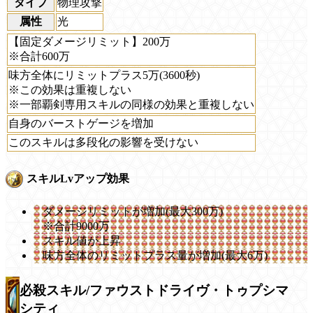
タイプ
物理攻撃
属性
光
【固定ダメージリミット】200万
※合計600万
味方全体にリミットプラス5万(3600秒)
※この効果は重複しない
※一部覇剣専用スキルの同様の効果と重複しない
自身のバーストゲージを増加
このスキルは多段化の影響を受けない
スキルLvアップ効果
ダメージリミットが増加(最大300万)
※合計9000万
スキル値が上昇
味方全体のリミットプラス量が増加(最大6万)
必殺スキル/ファウストドライヴ・トゥプシマ
シティ