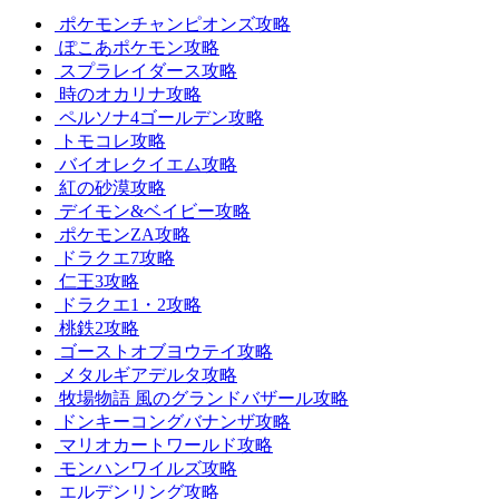
ポケモンチャンピオンズ攻略
ぽこあポケモン攻略
スプラレイダース攻略
時のオカリナ攻略
ペルソナ4ゴールデン攻略
トモコレ攻略
バイオレクイエム攻略
紅の砂漠攻略
デイモン&ベイビー攻略
ポケモンZA攻略
ドラクエ7攻略
仁王3攻略
ドラクエ1・2攻略
桃鉄2攻略
ゴーストオブヨウテイ攻略
メタルギアデルタ攻略
牧場物語 風のグランドバザール攻略
ドンキーコングバナンザ攻略
マリオカートワールド攻略
モンハンワイルズ攻略
エルデンリング攻略