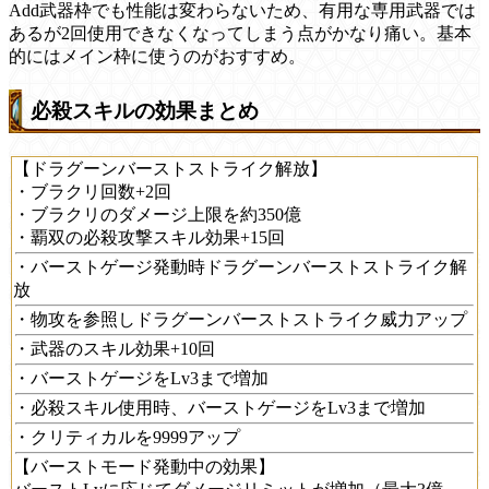
Add武器枠でも性能は変わらないため、有用な専用武器では
あるが2回使用できなくなってしまう点がかなり痛い。基本
的にはメイン枠に使うのがおすすめ。
必殺スキルの効果まとめ
【ドラグーンバーストストライク解放】
・ブラクリ回数+2回
・ブラクリのダメージ上限を約350億
・覇双の必殺攻撃スキル効果+15回
・バーストゲージ発動時ドラグーンバーストストライク解
放
・物攻を参照しドラグーンバーストストライク威力アップ
・武器のスキル効果+10回
・バーストゲージをLv3まで増加
・必殺スキル使用時、バーストゲージをLv3まで増加
・クリティカルを9999アップ
【バーストモード発動中の効果】