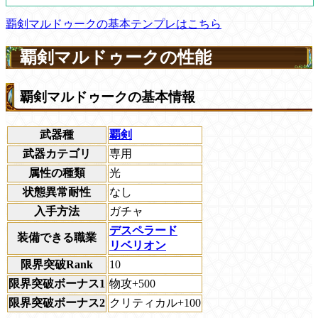
覇剣マルドゥークの基本テンプレはこちら
覇剣マルドゥークの性能
覇剣マルドゥークの基本情報
武器種
覇剣
武器カテゴリ
専用
属性の種類
光
状態異常耐性
なし
入手方法
ガチャ
デスペラード
装備できる職業
リベリオン
限界突破Rank
10
限界突破ボーナス1
物攻+500
限界突破ボーナス2
クリティカル+100