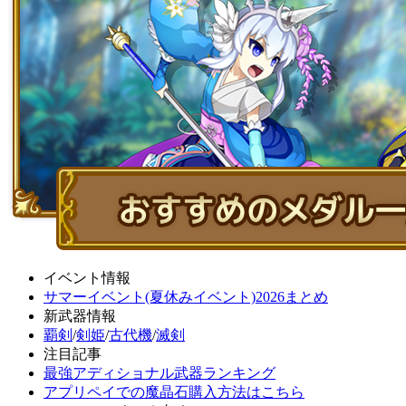
イベント情報
サマーイベント(夏休みイベント)2026まとめ
新武器情報
覇剣
/
剣姫
/
古代機
/
滅剣
注目記事
最強アディショナル武器ランキング
アプリペイでの魔晶石購入方法はこちら