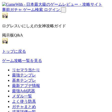
事前ガチャ
ゲーム検索
ログイン
ログレスいにしえの女神攻略ガイド
掲示板Q&A
トップに戻る
ゲーム攻略一覧を見る
リセマラ当たり
最強テンプレ
基本テンプレ
最新アプデ情報
最強Add武器
メダル一覧
よく使う防具
ガチャまとめ
武器評価一覧