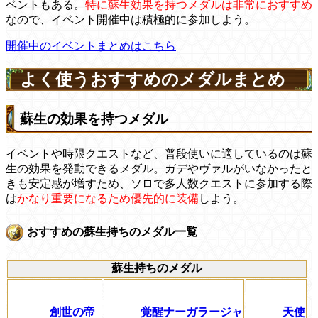
ベントもある。
特に蘇生効果を持つメダルは非常におすすめ
なので、イベント開催中は積極的に参加しよう。
開催中のイベントまとめはこちら
よく使うおすすめのメダルまとめ
蘇生の効果を持つメダル
イベントや時限クエストなど、普段使いに適しているのは蘇
生の効果を発動できるメダル。ガデやヴァルがいなかったと
きも安定感が増すため、ソロで多人数クエストに参加する際
は
かなり重要になるため優先的に装備
しよう。
おすすめの蘇生持ちのメダル一覧
蘇生持ちのメダル
創世の帝
覚醒ナーガラージャ
天使