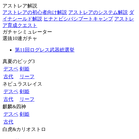
アストレア解説
アストレアの初心者向け解説
アストレアのシステム解説
ダ
イナシールド解説
ヒナとビシバシブートキャンプ
アストレ
ア育成クエスト
ガチャシミュレーター
選抜10連ガチャ
第11回ログレス武器総選挙
真夏のビッグ3
デスペ
剣姫
古代
リーフ
ネビュラスレイス
デスペ
剣姫
古代
リーフ
麒麟&四神
デスペ
剣姫
古代
白虎&カリオストロ