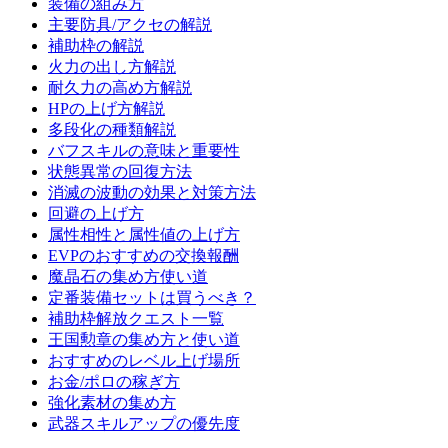
装備の組み方
主要防具/アクセの解説
補助枠の解説
火力の出し方解説
耐久力の高め方解説
HPの上げ方解説
多段化の種類解説
バフスキルの意味と重要性
状態異常の回復方法
消滅の波動の効果と対策方法
回避の上げ方
属性相性と属性値の上げ方
EVPのおすすめの交換報酬
魔晶石の集め方使い道
定番装備セットは買うべき？
補助枠解放クエスト一覧
王国勲章の集め方と使い道
おすすめのレベル上げ場所
お金/ポロの稼ぎ方
強化素材の集め方
武器スキルアップの優先度