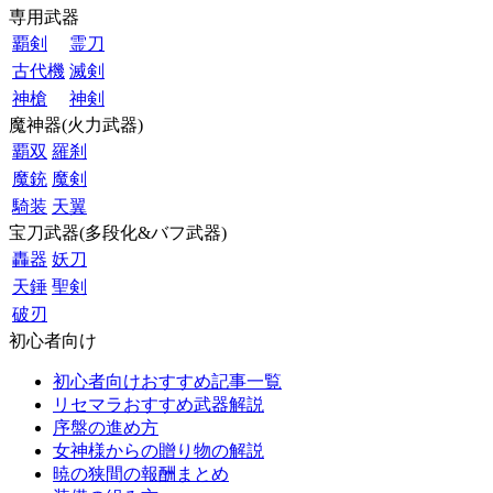
専用武器
覇剣
霊刀
古代機
滅剣
神槍
神剣
魔神器(火力武器)
覇双
羅刹
魔銃
魔剣
騎装
天翼
宝刀武器(多段化&バフ武器)
轟器
妖刀
天錘
聖剣
破刃
初心者向け
初心者向けおすすめ記事一覧
リセマラおすすめ武器解説
序盤の進め方
女神様からの贈り物の解説
暁の狭間の報酬まとめ