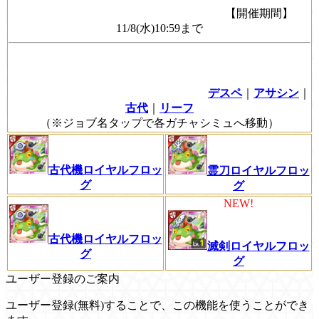
【開催期間】
11/8(水)10:59まで
デスペ
｜
アサシン
｜
古代
｜
リーフ
（※ジョブ名タップで各ガチャシミュへ移動）
古代機ロイヤルフロッ
霊刀ロイヤルフロッ
グ
グ
NEW!
古代機ロイヤルフロッ
滅剣ロイヤルフロッ
グ
グ
ユーザー登録のご案内
ユーザー登録(無料)することで、この機能を使うことができ