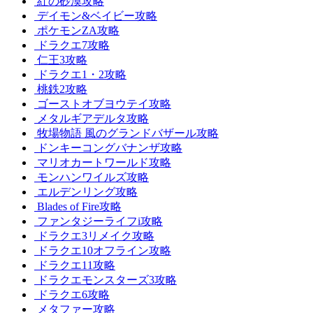
紅の砂漠攻略
デイモン&ベイビー攻略
ポケモンZA攻略
ドラクエ7攻略
仁王3攻略
ドラクエ1・2攻略
桃鉄2攻略
ゴーストオブヨウテイ攻略
メタルギアデルタ攻略
牧場物語 風のグランドバザール攻略
ドンキーコングバナンザ攻略
マリオカートワールド攻略
モンハンワイルズ攻略
エルデンリング攻略
Blades of Fire攻略
ファンタジーライフi攻略
ドラクエ3リメイク攻略
ドラクエ10オフライン攻略
ドラクエ11攻略
ドラクエモンスターズ3攻略
ドラクエ6攻略
メタファー攻略