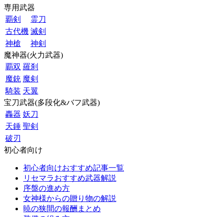
専用武器
覇剣
霊刀
古代機
滅剣
神槍
神剣
魔神器(火力武器)
覇双
羅刹
魔銃
魔剣
騎装
天翼
宝刀武器(多段化&バフ武器)
轟器
妖刀
天錘
聖剣
破刃
初心者向け
初心者向けおすすめ記事一覧
リセマラおすすめ武器解説
序盤の進め方
女神様からの贈り物の解説
暁の狭間の報酬まとめ