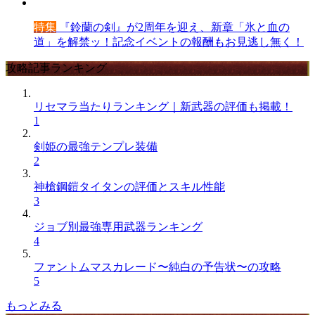
特集
『鈴蘭の剣』が2周年を迎え、新章「氷と血の
道」を解禁ッ！記念イベントの報酬もお見逃し無く！
攻略記事ランキング
リセマラ当たりランキング｜新武器の評価も掲載！
1
剣姫の最強テンプレ装備
2
神槍鋼鎧タイタンの評価とスキル性能
3
ジョブ別最強専用武器ランキング
4
ファントムマスカレード〜純白の予告状〜の攻略
5
もっとみる