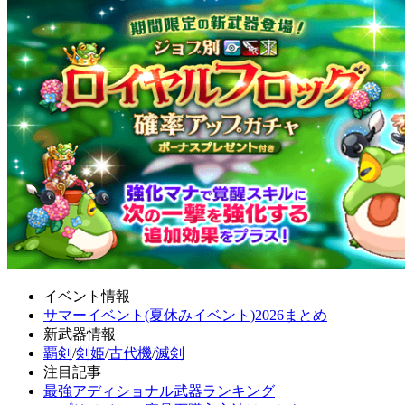
イベント情報
サマーイベント(夏休みイベント)2026まとめ
新武器情報
覇剣
/
剣姫
/
古代機
/
滅剣
注目記事
最強アディショナル武器ランキング