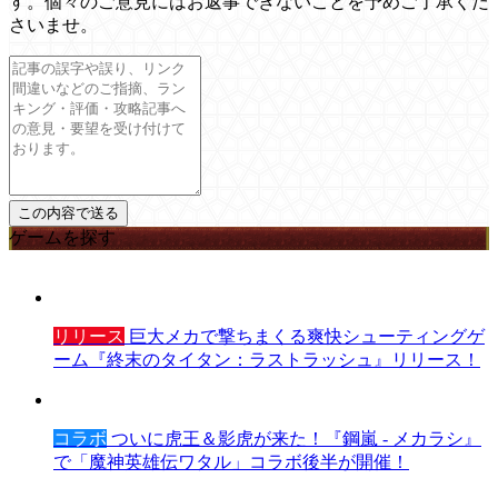
す。個々のご意見にはお返事できないことを予めご了承くだ
さいませ。
ゲームを探す
リリース
巨大メカで撃ちまくる爽快シューティングゲ
ーム『終末のタイタン：ラストラッシュ』リリース！
コラボ
ついに虎王＆影虎が来た！『鋼嵐 - メカラシ』
で「魔神英雄伝ワタル」コラボ後半が開催！