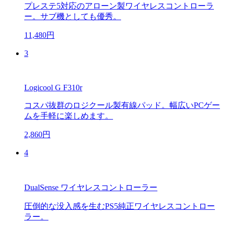
プレステ5対応のアローン製ワイヤレスコントローラ
ー。サブ機としても優秀。
11,480円
3
Logicool G F310r
コスパ抜群のロジクール製有線パッド。幅広いPCゲー
ムを手軽に楽しめます。
2,860円
4
DualSense ワイヤレスコントローラー
圧倒的な没入感を生むPS5純正ワイヤレスコントロー
ラー。