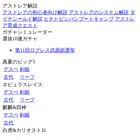
アストレア解説
アストレアの初心者向け解説
アストレアのシステム解説
ダ
イナシールド解説
ヒナとビシバシブートキャンプ
アストレ
ア育成クエスト
ガチャシミュレーター
選抜10連ガチャ
第11回ログレス武器総選挙
真夏のビッグ3
デスペ
剣姫
古代
リーフ
ネビュラスレイス
デスペ
剣姫
古代
リーフ
麒麟&四神
デスペ
剣姫
古代
白虎&カリオストロ