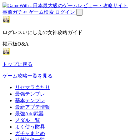
事前ガチャ
ゲーム検索
ログイン
ログレスいにしえの女神攻略ガイド
掲示板Q&A
トップに戻る
ゲーム攻略一覧を見る
リセマラ当たり
最強テンプレ
基本テンプレ
最新アプデ情報
最強Add武器
メダル一覧
よく使う防具
ガチャまとめ
武器評価一覧