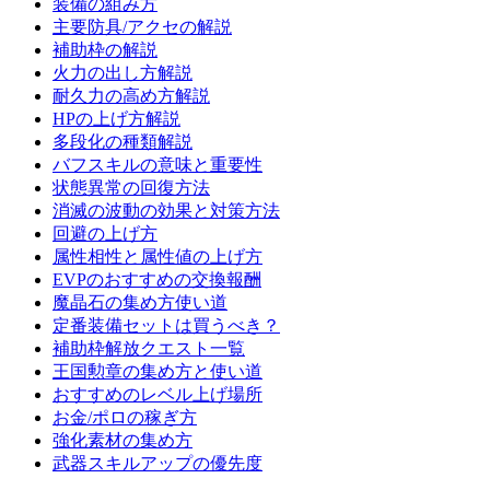
装備の組み方
主要防具/アクセの解説
補助枠の解説
火力の出し方解説
耐久力の高め方解説
HPの上げ方解説
多段化の種類解説
バフスキルの意味と重要性
状態異常の回復方法
消滅の波動の効果と対策方法
回避の上げ方
属性相性と属性値の上げ方
EVPのおすすめの交換報酬
魔晶石の集め方使い道
定番装備セットは買うべき？
補助枠解放クエスト一覧
王国勲章の集め方と使い道
おすすめのレベル上げ場所
お金/ポロの稼ぎ方
強化素材の集め方
武器スキルアップの優先度