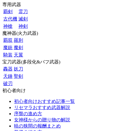
専用武器
覇剣
霊刀
古代機
滅剣
神槍
神剣
魔神器(火力武器)
覇双
羅刹
魔銃
魔剣
騎装
天翼
宝刀武器(多段化&バフ武器)
轟器
妖刀
天錘
聖剣
破刃
初心者向け
初心者向けおすすめ記事一覧
リセマラおすすめ武器解説
序盤の進め方
女神様からの贈り物の解説
暁の狭間の報酬まとめ