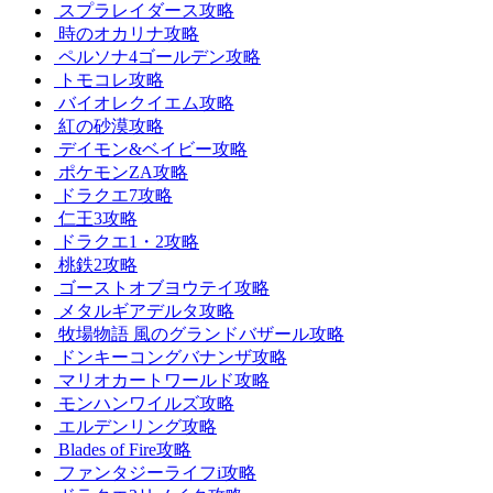
スプラレイダース攻略
時のオカリナ攻略
ペルソナ4ゴールデン攻略
トモコレ攻略
バイオレクイエム攻略
紅の砂漠攻略
デイモン&ベイビー攻略
ポケモンZA攻略
ドラクエ7攻略
仁王3攻略
ドラクエ1・2攻略
桃鉄2攻略
ゴーストオブヨウテイ攻略
メタルギアデルタ攻略
牧場物語 風のグランドバザール攻略
ドンキーコングバナンザ攻略
マリオカートワールド攻略
モンハンワイルズ攻略
エルデンリング攻略
Blades of Fire攻略
ファンタジーライフi攻略