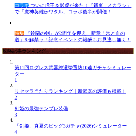
コラボ
ついに虎王＆影虎が来た！『鋼嵐 - メカラシ』
で「魔神英雄伝ワタル」コラボ後半が開催！
特集
『鈴蘭の剣』が2周年を迎え、新章「氷と血の
道」を解禁ッ！記念イベントの報酬もお見逃し無く！
攻略記事ランキング
第11回ログレス武器総選挙選抜10連ガチャシミュレー
ター
1
リセマラ当たりランキング｜新武器の評価も掲載！
2
剣姫の最強テンプレ装備
3
「剣姫」真夏のビッグ3ガチャ(2026)シミュレーター
4