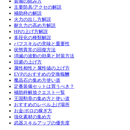
装備の組み方
主要防具/アクセの解説
補助枠の解説
火力の出し方解説
耐久力の高め方解説
HPの上げ方解説
多段化の種類解説
バフスキルの意味と重要性
状態異常の回復方法
消滅の波動の効果と対策方法
回避の上げ方
属性相性と属性値の上げ方
EVPのおすすめの交換報酬
魔晶石の集め方使い道
定番装備セットは買うべき？
補助枠解放クエスト一覧
王国勲章の集め方と使い道
おすすめのレベル上げ場所
お金/ポロの稼ぎ方
強化素材の集め方
武器スキルアップの優先度