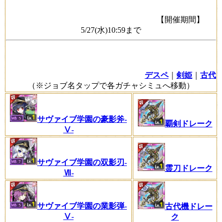
【開催期間】
5/27(水)10:59まで
デスペ
｜
剣姫
｜
古代
（※ジョブ名タップで各ガチャシミュへ移動）
サヴァイブ学園の豪影斧-
覇剣ドレーク
Ⅴ-
サヴァイブ学園の双影刃-
霊刀ドレーク
Ⅶ-
サヴァイブ学園の業影弾-
古代機ドレー
Ⅴ-
ク