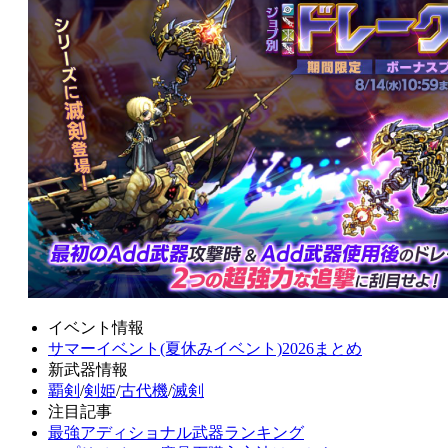
イベント情報
サマーイベント(夏休みイベント)2026まとめ
新武器情報
覇剣
/
剣姫
/
古代機
/
滅剣
注目記事
最強アディショナル武器ランキング