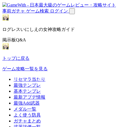
事前ガチャ
ゲーム検索
ログイン
ログレスいにしえの女神攻略ガイド
掲示板Q&A
トップに戻る
ゲーム攻略一覧を見る
リセマラ当たり
最強テンプレ
基本テンプレ
最新アプデ情報
最強Add武器
メダル一覧
よく使う防具
ガチャまとめ
武器評価一覧