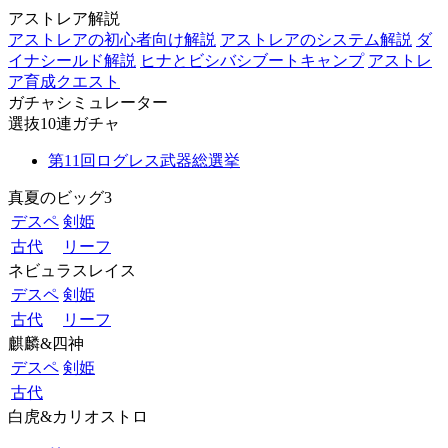
アストレア解説
アストレアの初心者向け解説
アストレアのシステム解説
ダ
イナシールド解説
ヒナとビシバシブートキャンプ
アストレ
ア育成クエスト
ガチャシミュレーター
選抜10連ガチャ
第11回ログレス武器総選挙
真夏のビッグ3
デスペ
剣姫
古代
リーフ
ネビュラスレイス
デスペ
剣姫
古代
リーフ
麒麟&四神
デスペ
剣姫
古代
白虎&カリオストロ