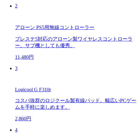
2
アローン PS5用無線コントローラー
プレステ5対応のアローン製ワイヤレスコントローラ
ー。サブ機としても優秀。
11,480円
3
Logicool G F310r
コスパ抜群のロジクール製有線パッド。幅広いPCゲー
ムを手軽に楽しめます。
2,860円
4