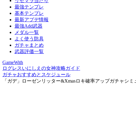
リセマラ当たり
最強テンプレ
基本テンプレ
最新アプデ情報
最強Add武器
メダル一覧
よく使う防具
ガチャまとめ
武器評価一覧
GameWith
ログレスいにしえの女神攻略ガイド
ガチャおすすめとスケジュール
「ガデ」ローゼンリッター&Xmasロキ確率アップガチャシミ