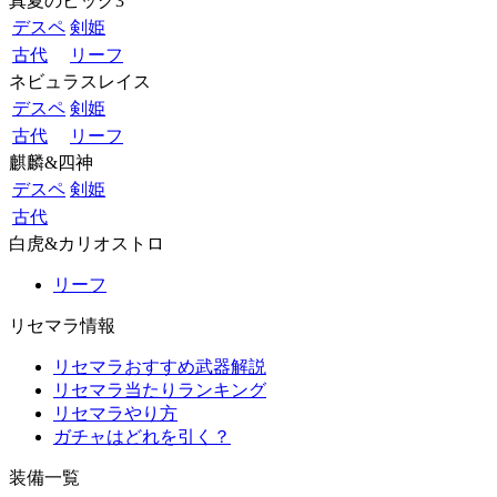
真夏のビッグ3
デスペ
剣姫
古代
リーフ
ネビュラスレイス
デスペ
剣姫
古代
リーフ
麒麟&四神
デスペ
剣姫
古代
白虎&カリオストロ
リーフ
リセマラ情報
リセマラおすすめ武器解説
リセマラ当たりランキング
リセマラやり方
ガチャはどれを引く？
装備一覧