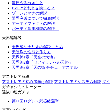
毎日やるべきこと
EVPはどれと交換する？
ゾーンとマナの解説
限界突破について徹底解説！
アーティファクトの解説
パーティ募集機能の解説！
天界編解説
天界編シナリオの解説まとめ
天装珠の性能と作り方
天界編1章「天空の大地」
天界編2章「セフィラナへの天路」
天界編3章「天の街 チチェ・アステル」
アストレア解説
アストレアの初心者向け解説
アストレアのシステム解説
ダイ
ガチャシミュレーター
選抜10連ガチャ
第11回ログレス武器総選挙