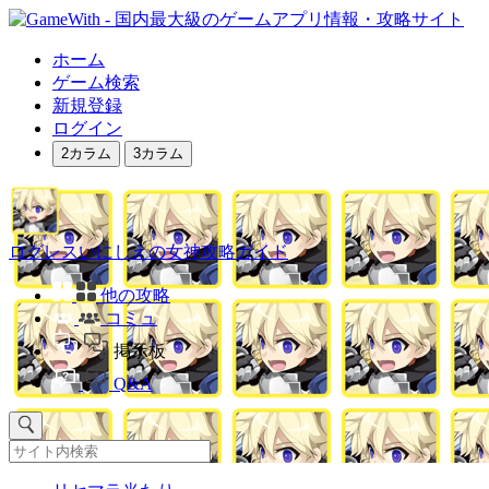
ホーム
ゲーム検索
新規登録
ログイン
2カラム
3カラム
ログレスいにしえの女神攻略ガイド
他の攻略
コミュ
掲示板
Q&A