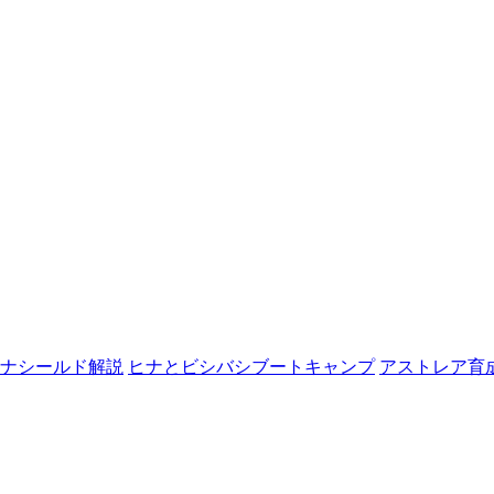
ナシールド解説
ヒナとビシバシブートキャンプ
アストレア育