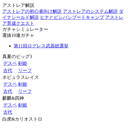
アストレア解説
アストレアの初心者向け解説
アストレアのシステム解説
ダ
イナシールド解説
ヒナとビシバシブートキャンプ
アストレ
ア育成クエスト
ガチャシミュレーター
選抜10連ガチャ
第11回ログレス武器総選挙
真夏のビッグ3
デスペ
剣姫
古代
リーフ
ネビュラスレイス
デスペ
剣姫
古代
リーフ
麒麟&四神
デスペ
剣姫
古代
白虎&カリオストロ