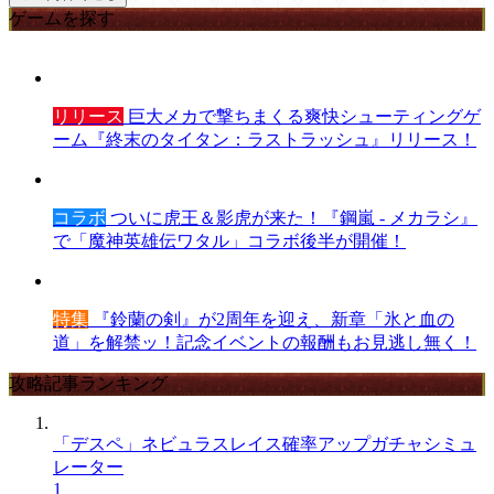
ゲームを探す
リリース
巨大メカで撃ちまくる爽快シューティングゲ
ーム『終末のタイタン：ラストラッシュ』リリース！
コラボ
ついに虎王＆影虎が来た！『鋼嵐 - メカラシ』
で「魔神英雄伝ワタル」コラボ後半が開催！
特集
『鈴蘭の剣』が2周年を迎え、新章「氷と血の
道」を解禁ッ！記念イベントの報酬もお見逃し無く！
攻略記事ランキング
「デスペ」ネビュラスレイス確率アップガチャシミュ
レーター
1