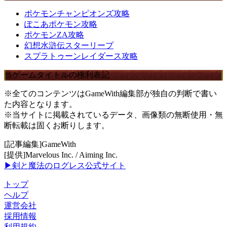
ポケモンチャンピオンズ攻略
ぽこあポケモン攻略
ポケモンZA攻略
幻想水滸伝スターリープ
スプラトゥーンレイダース攻略
当ゲームタイトルの権利表記
※全てのコンテンツはGameWith編集部が独自の判断で書い
た内容となります。
※当サイトに掲載されているデータ、画像類の無断使用・無
断転載は固くお断りします。
[記事編集]GameWith
[提供]Marvelous Inc. / Aiming Inc.
▶剣と魔法のログレス公式サイト
トップ
ヘルプ
運営会社
採用情報
利用規約