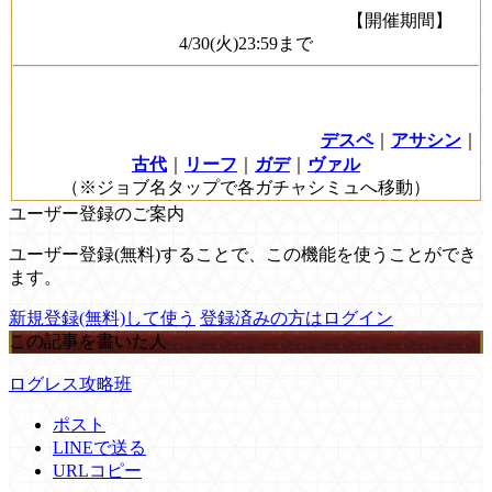
【開催期間】
4/30(火)23:59まで
デスペ
｜
アサシン
｜
古代
｜
リーフ
｜
ガデ
｜
ヴァル
（※ジョブ名タップで各ガチャシミュへ移動）
ユーザー登録のご案内
ユーザー登録(無料)することで、この機能を使うことができ
ます。
新規登録(無料)して使う
登録済みの方はログイン
この記事を書いた人
ログレス攻略班
ポスト
LINEで送る
URLコピー