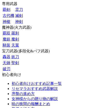
専用武器
覇剣
霊刀
古代機
滅剣
神槍
神剣
魔神器(火力武器)
覇双
羅刹
魔銃
魔剣
騎装
天翼
宝刀武器(多段化&バフ武器)
轟器
妖刀
天錘
聖剣
破刃
初心者向け
初心者向けおすすめ記事一覧
リセマラおすすめ武器解説
序盤の進め方
女神様からの贈り物の解説
暁の狭間の報酬まとめ