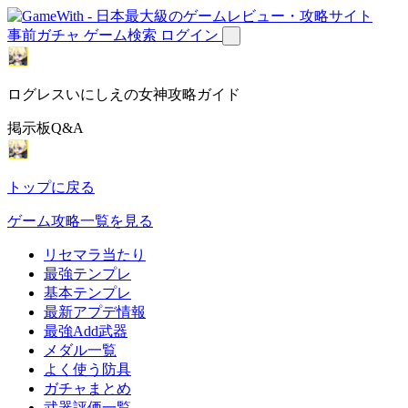
事前ガチャ
ゲーム検索
ログイン
ログレスいにしえの女神攻略ガイド
掲示板Q&A
トップに戻る
ゲーム攻略一覧を見る
リセマラ当たり
最強テンプレ
基本テンプレ
最新アプデ情報
最強Add武器
メダル一覧
よく使う防具
ガチャまとめ
武器評価一覧