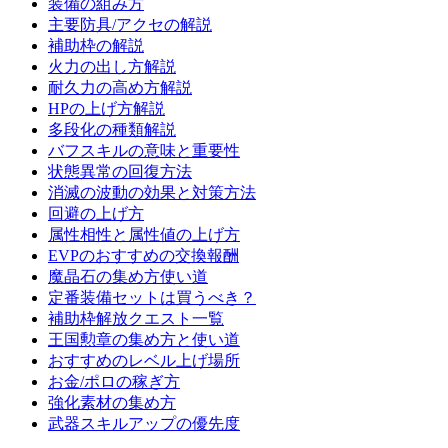
装備の組み方
主要防具/アクセの解説
補助枠の解説
火力の出し方解説
耐久力の高め方解説
HPの上げ方解説
多段化の種類解説
バフスキルの意味と重要性
状態異常の回復方法
消滅の波動の効果と対策方法
回避の上げ方
属性相性と属性値の上げ方
EVPのおすすめの交換報酬
魔晶石の集め方使い道
定番装備セットは買うべき？
補助枠解放クエスト一覧
王国勲章の集め方と使い道
おすすめのレベル上げ場所
お金/ポロの稼ぎ方
強化素材の集め方
武器スキルアップの優先度