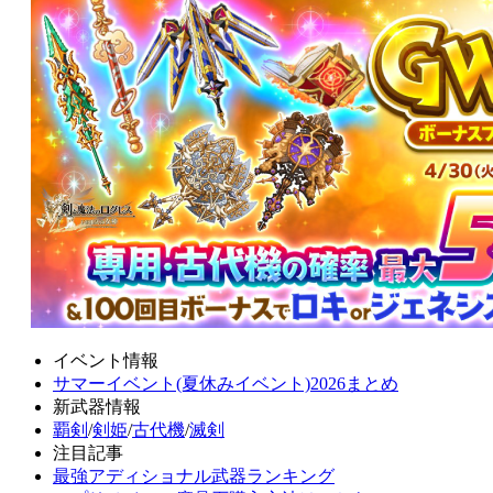
イベント情報
サマーイベント(夏休みイベント)2026まとめ
新武器情報
覇剣
/
剣姫
/
古代機
/
滅剣
注目記事
最強アディショナル武器ランキング