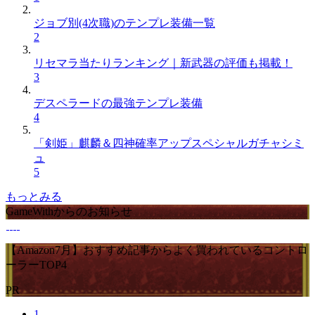
ジョブ別(4次職)のテンプレ装備一覧
2
リセマラ当たりランキング｜新武器の評価も掲載！
3
デスペラードの最強テンプレ装備
4
「剣姫」麒麟＆四神確率アップスペシャルガチャシミ
ュ
5
もっとみる
GameWithからのお知らせ
【Amazon7月】おすすめ記事からよく買われているコントロ
ーラーTOP4
PR
1