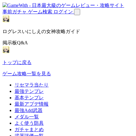
事前ガチャ
ゲーム検索
ログイン
ログレスいにしえの女神攻略ガイド
掲示板Q&A
トップに戻る
ゲーム攻略一覧を見る
リセマラ当たり
最強テンプレ
基本テンプレ
最新アプデ情報
最強Add武器
メダル一覧
よく使う防具
ガチャまとめ
武器評価一覧