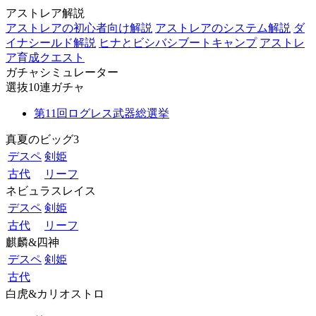
アストレア解説
アストレアの初心者向け解説
アストレアのシステム解説
ダ
イナシールド解説
ヒナとビシバシブートキャンプ
アストレ
ア育成クエスト
ガチャシミュレーター
選抜10連ガチャ
第11回ログレス武器総選挙
真夏のビッグ3
デスペ
剣姫
古代
リーフ
ネビュラスレイス
デスペ
剣姫
古代
リーフ
麒麟&四神
デスペ
剣姫
古代
白虎&カリオストロ