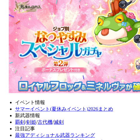
イベント情報
サマーイベント(夏休みイベント)2026まとめ
新武器情報
覇剣
/
剣姫
/
古代機
/
滅剣
注目記事
最強アディショナル武器ランキング