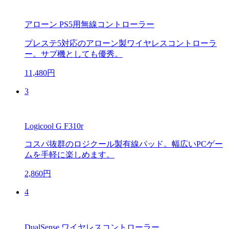
アローン PS5用無線コントローラー
プレステ5対応のアローン製ワイヤレスコントローラ
ー。サブ機としても優秀。
11,480円
3
Logicool G F310r
コスパ抜群のロジクール製有線パッド。幅広いPCゲー
ムを手軽に楽しめます。
2,860円
4
DualSense ワイヤレスコントローラー