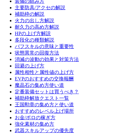
装備の組み方
主要防具/アクセの解説
補助枠の解説
火力の出し方解説
耐久力の高め方解説
HPの上げ方解説
多段化の種類解説
バフスキルの意味と重要性
状態異常の回復方法
消滅の波動の効果と対策方法
回避の上げ方
属性相性と属性値の上げ方
EVPのおすすめの交換報酬
魔晶石の集め方使い道
定番装備セットは買うべき？
補助枠解放クエスト一覧
王国勲章の集め方と使い道
おすすめのレベル上げ場所
お金/ポロの稼ぎ方
強化素材の集め方
武器スキルアップの優先度