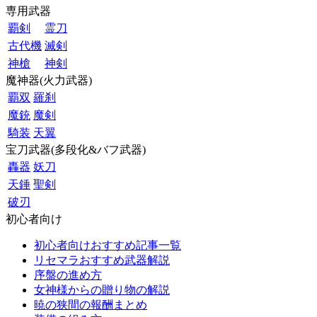
専用武器
覇剣
霊刀
古代機
滅剣
神槍
神剣
魔神器(火力武器)
覇双
羅刹
魔銃
魔剣
騎装
天翼
宝刀武器(多段化&バフ武器)
轟器
妖刀
天錘
聖剣
破刃
初心者向け
初心者向けおすすめ記事一覧
リセマラおすすめ武器解説
序盤の進め方
女神様からの贈り物の解説
暁の狭間の報酬まとめ