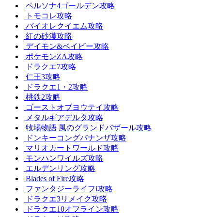
ペルソナ4ゴールデン攻略
トモコレ攻略
バイオレクイエム攻略
紅の砂漠攻略
デイモン&ベイビー攻略
ポケモンZA攻略
ドラクエ7攻略
仁王3攻略
ドラクエ1・2攻略
桃鉄2攻略
ゴーストオブヨウテイ攻略
メタルギアデルタ攻略
牧場物語 風のグランドバザール攻略
ドンキーコングバナンザ攻略
マリオカートワールド攻略
モンハンワイルズ攻略
エルデンリング攻略
Blades of Fire攻略
ファンタジーライフi攻略
ドラクエ3リメイク攻略
ドラクエ10オフライン攻略