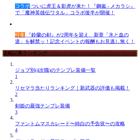
コラボ
ついに虎王＆影虎が来た！『鋼嵐 - メカラシ』
で「魔神英雄伝ワタル」コラボ後半が開催！
特集
『鈴蘭の剣』が2周年を迎え、新章「氷と血の
道」を解禁ッ！記念イベントの報酬もお見逃し無く！
攻略記事ランキング
ジョブ別(4次職)のテンプレ装備一覧
1
リセマラ当たりランキング｜新武器の評価も掲載！
2
剣姫の最強テンプレ装備
3
ファントムマスカレード〜純白の予告状〜の攻略
4