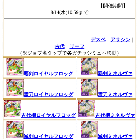
【開催期間】
8/14(水)10:59まで
デスペ
｜
アサシン
｜
古代
｜
リーフ
（※ジョブ名タップで各ガチャシミュへ移動）
覇剣ミネルヴァ
覇剣ロイヤルフロッグ
霊刀ロイヤルフロッグ
霊刀ミネルヴァ
古代機ロイヤルフロッグ
古代機ミネルヴァ
滅剣ミネルヴァ
滅剣ロイヤルフロッグ